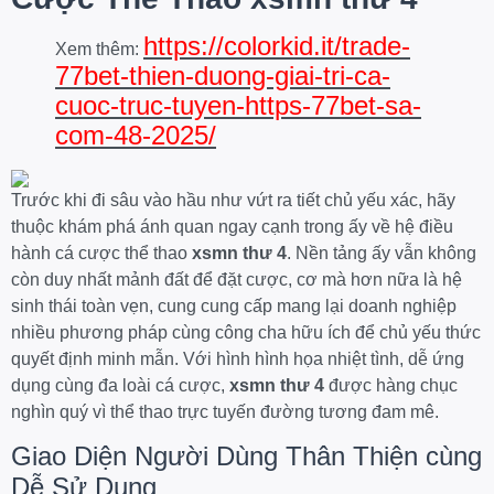
https://colorkid.it/trade-
Xem thêm:
77bet-thien-duong-giai-tri-ca-
cuoc-truc-tuyen-https-77bet-sa-
com-48-2025/
Trước khi đi sâu vào hầu như vứt ra tiết chủ yếu xác, hãy
thuộc khám phá ánh quan ngay cạnh trong ấy về hệ điều
hành cá cược thể thao
xsmn thư 4
. Nền tảng ấy vẫn không
còn duy nhất mảnh đất để đặt cược, cơ mà hơn nữa là hệ
sinh thái toàn vẹn, cung cung cấp mang lại doanh nghiệp
nhiều phương pháp cùng công cha hữu ích để chủ yếu thức
quyết định minh mẫn. Với hình hình họa nhiệt tình, dễ ứng
dụng cùng đa loài cá cược,
xsmn thư 4
được hàng chục
nghìn quý vì thể thao trực tuyến đường tương đam mê.
Giao Diện Người Dùng Thân Thiện cùng
Dễ Sử Dụng