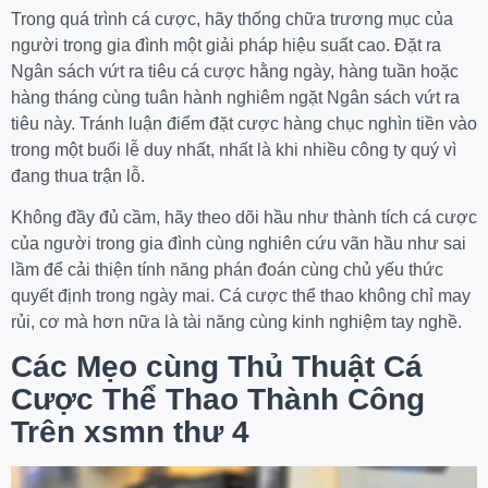
Trong quá trình cá cược, hãy thống chữa trương mục của
người trong gia đình một giải pháp hiệu suất cao. Đặt ra
Ngân sách vứt ra tiêu cá cược hằng ngày, hàng tuần hoặc
hàng tháng cùng tuân hành nghiêm ngặt Ngân sách vứt ra
tiêu này. Tránh luận điểm đặt cược hàng chục nghìn tiền vào
trong một buổi lễ duy nhất, nhất là khi nhiều công ty quý vì
đang thua trận lỗ.
Không đầy đủ cầm, hãy theo dõi hầu như thành tích cá cược
của người trong gia đình cùng nghiên cứu vãn hầu như sai
lầm để cải thiện tính năng phán đoán cùng chủ yếu thức
quyết định trong ngày mai. Cá cược thể thao không chỉ may
rủi, cơ mà hơn nữa là tài năng cùng kinh nghiệm tay nghề.
Các Mẹo cùng Thủ Thuật Cá
Cược Thể Thao Thành Công
Trên xsmn thư 4