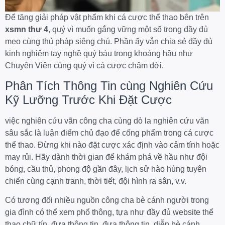
Để tăng giải pháp vật phẩm khi cá cược thể thao bên trên
xsmn thư 4
, quý vì muốn gắng vững một số trong đầy đủ
mẹo cùng thủ pháp siêng chú. Phần ấy vẫn chia sẻ đầy đủ
kinh nghiệm tay nghề quý báu trong khoảng hầu như
Chuyên Viên cùng quý vì cá cược chậm đời.
Phân Tích Thông Tin cùng Nghiên Cứu
Kỹ Lưỡng Trước Khi Đặt Cược
việc nghiên cứu vãn công cha cùng dò la nghiên cứu vãn
sâu sắc là luận điểm chủ đạo để cống phẩm trong cá cược
thể thao. Đừng khi nào đặt cược xác định vào cảm tính hoặc
may rủi. Hãy dành thời gian để khám phá về hầu như đội
bóng, cầu thủ, phong độ gần đây, lịch sử hào hùng tuyên
chiến cùng cạnh tranh, thời tiết, đội hình ra sân, v.v.
Có tương đối nhiều nguồn công cha bè cánh người trong
gia đình có thể xem phổ thông, tựa như đầy đủ website thể
thao chữ tín, đưa thông tin, đưa thông tin, diễn bè cánh,