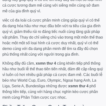
cá cược tương đam mê cùng với siêng môn cùng sở đam
mê của gia đình quý vì.
việc có đa loài cá cược phân minh cũng giúp quý vì có thể
đa dạng hóa hầu như mục đầu bốn vứt ra tiêu của gia đình
quý vì, giảm thiểu rủi ro đáng tiếc nuối cùng tăng giải pháp
vật phẩm. Thay do chỉ siêng chú vào trong một môn thể thao
hoặc một một số loại hình cá cược duy nhất, quý vì có thể
demo cùng với đa dạng phân minh để tìm ra đầy đủ chọn
phù thống nhất cùng với người trong gia đình.
Không đầy đủ cầm,
xsmn thư 4
cũng khiến tiếp phổ thông
hầu như buổi lễ thể thao tiên tiến nhất, đảm đề cập rằng quý
vì luôn có hơi nhiều giải pháp cá cược đam mê. Các buổi lễ
béo như World Cup, Euro, Olympic, Ngoại hạng Anh, La
Liga, Serie A, Bundesliga những được
xsmn thư 4
phổ
thông liên tiếp, cùng với hàng chục nghìn kèo cược phân
minh cùng Phần Trăm cược cực nhọc.