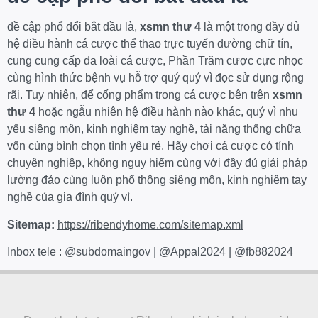
đề cập phổ đổi bắt đầu là,
xsmn thư 4
là một trong đầy đủ
hệ điều hành cá cược thể thao trực tuyến đường chữ tín,
cung cung cấp đa loài cá cược, Phần Trăm cược cực nhọc
cùng hình thức bệnh vụ hỗ trợ quý quý vì đọc sử dụng rộng
rãi. Tuy nhiên, để cống phẩm trong cá cược bên trên
xsmn
thư 4
hoặc ngẫu nhiên hệ điều hành nào khác, quý vì nhu
yếu siêng môn, kinh nghiệm tay nghề, tài năng thống chữa
vốn cùng bình chọn tình yêu rẻ. Hãy chơi cá cược có tính
chuyên nghiệp, không nguy hiểm cùng với đầy đủ giải pháp
lường đảo cùng luôn phổ thông siêng môn, kinh nghiệm tay
nghề của gia đình quý vì.
Sitemap:
https://ribendyhome.com/sitemap.xml
Inbox tele : @subdomaingov | @Appal2024 | @fb882024