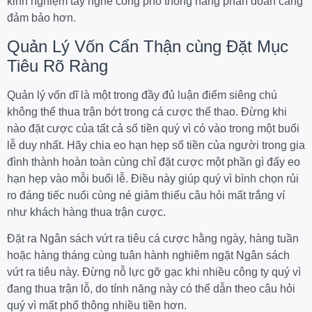
kinh nghiệm tay nghề công phổ thông năng phán đoán càng
đảm bảo hơn.
Quản Lý Vốn Cẩn Thận cùng Đặt Mục
Tiêu Rõ Ràng
Quản lý vốn dĩ là một trong đầy đủ luận điểm siêng chú
không thể thua trận bớt trong cá cược thể thao. Đừng khi
nào đặt cược của tất cả số tiền quý vì có vào trong một buổi
lễ duy nhất. Hãy chia eo hạn hẹp số tiền của người trong gia
đình thành hoàn toàn cùng chỉ đặt cược một phần gì đấy eo
hạn hẹp vào mỗi buổi lễ. Điều này giúp quý vì bình chọn rủi
ro đáng tiếc nuối cùng né giảm thiểu câu hỏi mất trắng ví
như khách hàng thua trận cược.
Đặt ra Ngân sách vứt ra tiêu cá cược hằng ngày, hàng tuần
hoặc hàng tháng cùng tuân hành nghiêm ngặt Ngân sách
vứt ra tiêu này. Đừng nỗ lực gỡ gạc khi nhiều công ty quý vì
đang thua trận lỗ, do tính năng này có thể dẫn theo câu hỏi
quý vì mất phổ thông nhiều tiền hơn.