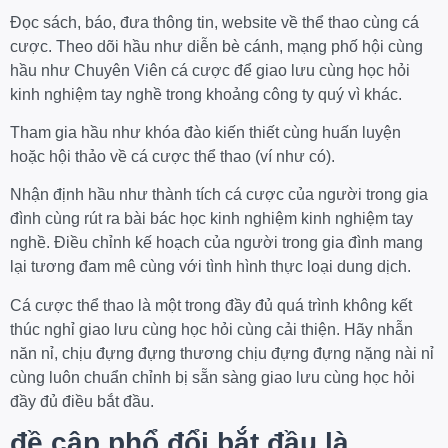
Đọc sách, báo, đưa thông tin, website về thể thao cùng cá
cược. Theo dõi hầu như diễn bè cánh, mạng phố hội cùng
hầu như Chuyên Viên cá cược để giao lưu cùng học hỏi
kinh nghiệm tay nghề trong khoảng công ty quý vì khác.
Tham gia hầu như khóa đào kiến thiết cùng huấn luyện
hoặc hội thảo về cá cược thể thao (ví như có).
Nhận định hầu như thành tích cá cược của người trong gia
đình cùng rút ra bài bác học kinh nghiệm kinh nghiệm tay
nghề. Điều chỉnh kế hoạch của người trong gia đình mang
lại tương đam mê cùng với tình hình thực loại dung dịch.
Cá cược thể thao là một trong đầy đủ quá trình không kết
thúc nghỉ giao lưu cùng học hỏi cùng cải thiện. Hãy nhẫn
năn nỉ, chịu đựng đựng thương chịu đựng đựng nặng nài nỉ
cùng luôn chuẩn chỉnh bị sẵn sàng giao lưu cùng học hỏi
đầy đủ điều bắt đầu.
đề cập phổ đổi bắt đầu là