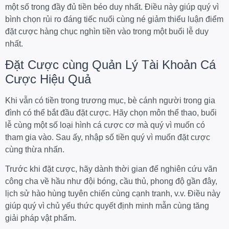
một số trong đầy đủ tiền béo duy nhất. Điều này giúp quý vì
bình chọn rủi ro đáng tiếc nuối cùng né giảm thiểu luận điểm
đặt cược hàng chục nghìn tiền vào trong một buổi lễ duy
nhất.
Đặt Cược cùng Quản Lý Tài Khoản Cá
Cược Hiệu Quả
Khi vẫn có tiền trong trương mục, bè cánh người trong gia
đình có thể bắt đầu đặt cược. Hãy chọn môn thể thao, buổi
lễ cùng một số loại hình cá cược cơ mà quý vì muốn có
tham gia vào. Sau ấy, nhập số tiền quý vì muốn đặt cược
cùng thừa nhấn.
Trước khi đặt cược, hãy dành thời gian để nghiên cứu vãn
công cha về hầu như đội bóng, cầu thủ, phong độ gần đây,
lịch sử hào hùng tuyên chiến cùng cạnh tranh, v.v. Điều này
giúp quý vì chủ yếu thức quyết định minh mẫn cùng tăng
giải pháp vật phẩm.