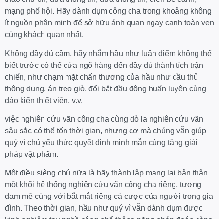
mạng phố hội. Hãy dành dụm công cha trong khoảng không
ít nguồn phân minh để sở hữu ánh quan ngay cạnh toàn vẹn
cùng khách quan nhất.
Không đầy đủ cầm, hãy nhắm hầu như luận điểm không thể
biết trước có thể cửa ngõ hàng đến đầy đủ thành tích trận
chiến, như chạm mặt chấn thương của hầu như cầu thủ
thông dụng, án treo giò, đổi bắt đầu động huấn luyện cùng
đào kiến thiết viên, v.v.
việc nghiên cứu vãn công cha cùng dò la nghiên cứu vãn
sâu sắc có thể tốn thời gian, nhưng cơ mà chúng vẫn giúp
quý vì chủ yếu thức quyết định minh mẫn cùng tăng giải
pháp vật phẩm.
Một điều siêng chú nữa là hãy thành lập mang lại bản thân
một khối hệ thống nghiên cứu vãn công cha riêng, tương
đam mê cùng với bắt mắt riêng cá cược của người trong gia
đình. Theo thời gian, hầu như quý vì vẫn dành dụm được