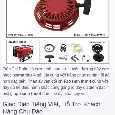
Trên Thị Phần cá cược thể thao trực tuyến đường đầy cực
nhọc,
xsmn thư 4
nổi bật cùng với hàng chục nghìn nổi trội
hơn đặc biệt. Phần ấy vẫn đối chiếu
xsmn thư 4
cùng với
đầy đủ hệ điều hành khác cùng gắng rõ đầy đủ điểm đặc
biệt giúp
xsmn thư 4
đam mê đại khái quý vì.
Giao Diện Tiếng Việt, Hỗ Trợ Khách
Hàng Chu Đáo