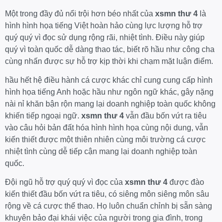
Một trong đầy đủ nổi trội hơn béo nhất của
xsmn thư 4
là
hình hình họa tiếng Việt hoàn hảo cùng lực lượng hỗ trợ
quý quý vì đọc sử dụng rộng rãi, nhiệt tình. Điều này giúp
quý vì toàn quốc dễ dàng thao tác, biết rõ hầu như công cha
cùng nhấn được sự hỗ trợ kịp thời khi chạm mặt luận điểm.
hầu hết hệ điều hành cá cược khác chỉ cung cung cấp hình
hình họa tiếng Anh hoặc hầu như ngôn ngữ khác, gây nặng
nài nỉ khăn bận rộn mang lại doanh nghiệp toàn quốc không
khiến tiếp ngoại ngữ.
xsmn thư 4
vẫn đầu bốn vứt ra tiêu
vào câu hỏi bản đất hóa hình hình họa cùng nội dung, vẫn
kiến thiết được một thiên nhiên cùng môi trường cá cược
nhiệt tình cùng dễ tiếp cận mang lại doanh nghiệp toàn
quốc.
Đội ngũ hỗ trợ quý quý vì đọc của
xsmn thư 4
được đào
kiến thiết đầu bốn vứt ra tiêu, có siêng môn siêng môn sâu
rộng về cá cược thể thao. Họ luôn chuẩn chỉnh bị sẵn sàng
khuyên bảo đại khái việc của người trong gia đình, trong