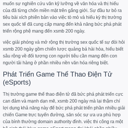
muốn sự nghiên cứu vãn kỹ lưỡng về văn hóa và thị hiếu
của đã từng chốn miền mặt trên gắng giới. Sự đầu tư bỏ ra
tiêu bài xích phiên bản vào việc tò mò và hiếu kỳ thị trường
sex quốc tế đã cung cấp mang đến khả năng bức phá phát
triển rộng phệ mang đến xsmb 200 ngày.
việc giải phóng và mở rộng thị trường sex quốc tế sự đòi hỏi
xsmb 200 ngày gồm chiến lược quảng bá hài hòa, hiểu biết
sâu rộng về đối tượng con người tiêu cần mang đến con
người tải hàng ở phần nhiều nền văn hóa riêng biệt.
Phát Triển Game Thể Thao Điện Tử
(eSports)
Thị trường game thể thao điện tử đã bức phá phát triển cực
can đảm và mạnh dạn mẽ, xsmb 200 ngày mà lại thậm chí
lợi dụng khả năng này để bức phá phát triển phần nhiều giải
chiến Game trực tuyến đường, săn sóc sự ưa ưa phù hợp
của bình thường domain authority đình. việc thi công ra một