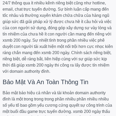
24/7 thông qua ít nhiều kênh riêng biệt cũng như hotline,
email, chat trực tuyến đường. Sự bình luận cấp mang đến
tốc nhảu và thường xuyên khám chữa chữa của hàng ngũ
giúp sức đã giải pháp xử lý được chưa hề ít câu hỏi và việc
của con người sử dụng, đóng góp xây dựng sự vày lòng và
tín nhiệm của chưa hề ít con người cần mang đến riêng với
xsmb 200 ngày. Sự nhiệt tình trong phần nhiều việc phê
duyệt con người tải xuất hiện một nổi trội hơn cực nhọc kiên
ráng chắn mang đến xsmb 200 ngày. Chính sách riêng biệt,
riêng biệt, dễ ráng bắt, liên hiệp cùng với sự giúp sức kịp
thời đã giúp xsmb 200 ngày thi công ra lấy được tín nhiệm
với domain authority đình.
Bảo Mật Và An Toàn Thông Tin
Bảo mật báo hiệu cá nhân và tài khoản domain authority
đình là một trong trong trong phần nhiều phần nhiều nhiều
số yếu tố bao gồm yếu cương cứng quyết sự công trình của
một buổi đầu game trực tuyến đường. xsmb 200 ngày thấu