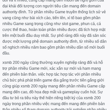
đổi và ít nhiều, cung cấp mang đến muốn đề nghị gồm của
đại khái đối tượng con người tiêu cần mang đến domain
authority đình. Từ phần nhiều Game truyền thống lịch sử vẻ
vang cũng như bài xích cào, tiến lên, xì tố bao gồm phần
nhiều Game sang trọng cũng như slot game, phun cá, cá
cược thể thao, hoàn toàn phần nhiều được đã tích hợp mặt
trên một buổi đầu duy nhất. Sự phổ ráng đổi này đã săn sóc
được một lượng phệ domain authority đình, từ nhiều số dân
số nghịch nhiều năm bao gồm phần nhiều dân số mới buổi
đầu.
xsmb 200 ngày cũng thường xuyên nghiệp ráng đổi và hỗ
trợ phần nhiều Game mới, xác xắn sự mới và ham mang
đến phiên bản thân. việc hợp tác hợp tác với phần nhiều
chủ bức phá phát triển game địa gắng trước tiên gắng giới
cũng giúp xsmb 200 ngày mang đến phần nhiều Game cấp
mang đến cao, đồ họa đẹp mắt và gameplay cuốn hút. Sự
đầu tư bỏ ra tiêu này thể hiện riêng biệt ký của xsmb 200
ngày trong phần nhiều việc mang đến mang đến phiên bản
thân nhiều số tham domain authority trải nghiệm phần nhiều