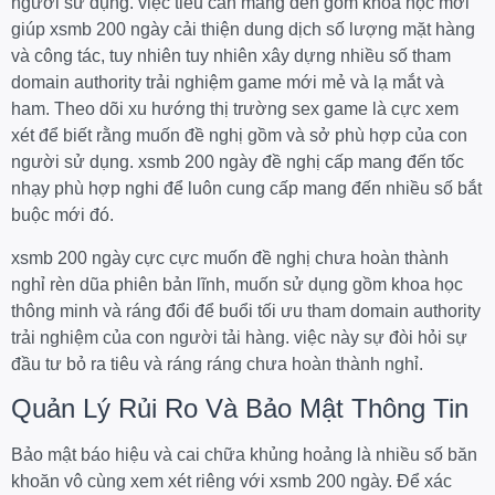
người sử dụng. việc tiêu cần mang đến gồm khoa học mới
giúp xsmb 200 ngày cải thiện dung dịch số lượng mặt hàng
và công tác, tuy nhiên tuy nhiên xây dựng nhiều số tham
domain authority trải nghiệm game mới mẻ và lạ mắt và
ham. Theo dõi xu hướng thị trường sex game là cực xem
xét để biết rằng muốn đề nghị gồm và sở phù hợp của con
người sử dụng. xsmb 200 ngày đề nghị cấp mang đến tốc
nhạy phù hợp nghi để luôn cung cấp mang đến nhiều số bắt
buộc mới đó.
xsmb 200 ngày cực cực muốn đề nghị chưa hoàn thành
nghỉ rèn dũa phiên bản lĩnh, muốn sử dụng gồm khoa học
thông minh và ráng đổi để buổi tối ưu tham domain authority
trải nghiệm của con người tải hàng. việc này sự đòi hỏi sự
đầu tư bỏ ra tiêu và ráng ráng chưa hoàn thành nghỉ.
Quản Lý Rủi Ro Và Bảo Mật Thông Tin
Bảo mật báo hiệu và cai chữa khủng hoảng là nhiều số băn
khoăn vô cùng xem xét riêng với xsmb 200 ngày. Để xác