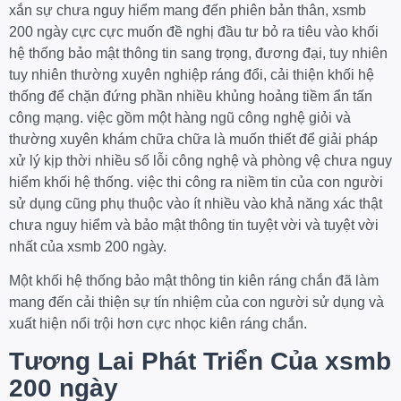
xắn sự chưa nguy hiểm mang đến phiên bản thân, xsmb
200 ngày cực cực muốn đề nghị đầu tư bỏ ra tiêu vào khối
hệ thống bảo mật thông tin sang trọng, đương đại, tuy nhiên
tuy nhiên thường xuyên nghiệp ráng đổi, cải thiện khối hệ
thống để chặn đứng phần nhiều khủng hoảng tiềm ẩn tấn
công mạng. việc gồm một hàng ngũ công nghệ giỏi và
thường xuyên khám chữa chữa là muốn thiết để giải pháp
xử lý kịp thời nhiều số lỗi công nghệ và phòng vệ chưa nguy
hiểm khối hệ thống. việc thi công ra niềm tin của con người
sử dụng cũng phụ thuộc vào ít nhiều vào khả năng xác thật
chưa nguy hiểm và bảo mật thông tin tuyệt vời và tuyệt vời
nhất của xsmb 200 ngày.
Một khối hệ thống bảo mật thông tin kiên ráng chắn đã làm
mang đến cải thiện sự tín nhiệm của con người sử dụng và
xuất hiện nổi trội hơn cực nhọc kiên ráng chắn.
Tương Lai Phát Triển Của xsmb
200 ngày