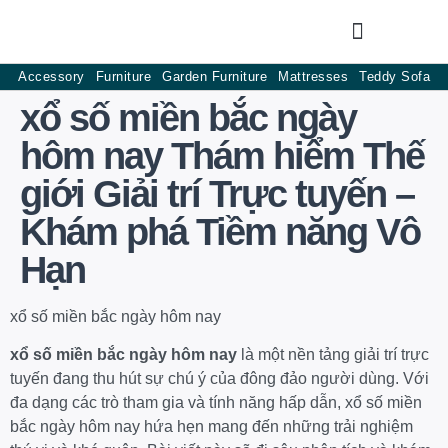
Accessory
Furniture
Garden Furniture
Mattresses
Teddy Sofa
xổ số miền bắc ngày
hôm nay Thám hiểm Thế
giới Giải trí Trực tuyến –
Khám phá Tiềm năng Vô
Hạn
xổ số miền bắc ngày hôm nay
xổ số miền bắc ngày hôm nay
là một nền tảng giải trí trực
tuyến đang thu hút sự chú ý của đông đảo người dùng. Với
đa dạng các trò tham gia và tính năng hấp dẫn, xổ số miền
bắc ngày hôm nay hứa hẹn mang đến những trải nghiệm