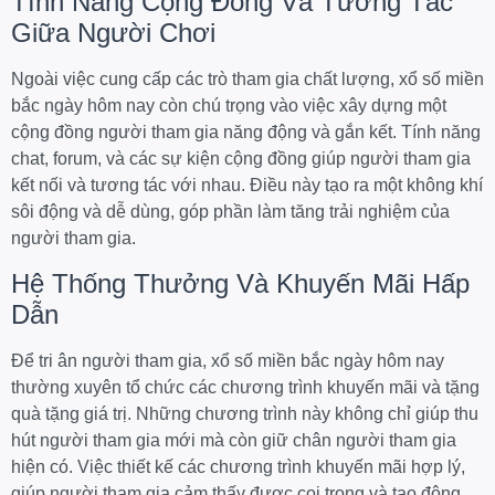
Tính Năng Cộng Đồng Và Tương Tác
Giữa Người Chơi
Ngoài việc cung cấp các trò tham gia chất lượng, xổ số miền
bắc ngày hôm nay còn chú trọng vào việc xây dựng một
cộng đồng người tham gia năng động và gắn kết. Tính năng
chat, forum, và các sự kiện cộng đồng giúp người tham gia
kết nối và tương tác với nhau. Điều này tạo ra một không khí
sôi động và dễ dùng, góp phần làm tăng trải nghiệm của
người tham gia.
Hệ Thống Thưởng Và Khuyến Mãi Hấp
Dẫn
Để tri ân người tham gia, xổ số miền bắc ngày hôm nay
thường xuyên tổ chức các chương trình khuyến mãi và tặng
quà tặng giá trị. Những chương trình này không chỉ giúp thu
hút người tham gia mới mà còn giữ chân người tham gia
hiện có. Việc thiết kế các chương trình khuyến mãi hợp lý,
giúp người tham gia cảm thấy được coi trọng và tạo động