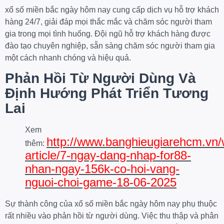
xổ số miền bắc ngày hôm nay cung cấp dịch vụ hỗ trợ khách
hàng 24/7, giải đáp mọi thắc mắc và chăm sóc người tham
gia trong mọi tình huống. Đội ngũ hỗ trợ khách hàng được
đào tạo chuyên nghiệp, sẵn sàng chăm sóc người tham gia
một cách nhanh chóng và hiệu quả.
Phản Hồi Từ Người Dùng Và
Định Hướng Phát Triển Tương
Lai
Xem
http://www.banghieugiarehcm.vn/
thêm:
article/7-ngay-dang-nhap-for88-
nhan-ngay-156k-co-hoi-vang-
nguoi-choi-game-18-06-2025
Sự thành công của xổ số miền bắc ngày hôm nay phụ thuộc
rất nhiều vào phản hồi từ người dùng. Việc thu thập và phân