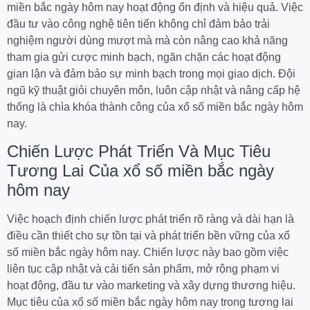
miền bắc ngày hôm nay hoạt động ổn định và hiệu quả. Việc
đầu tư vào công nghệ tiên tiến không chỉ đảm bảo trải
nghiệm người dùng mượt mà mà còn nâng cao khả năng
tham gia gửi cược minh bạch, ngăn chặn các hoạt động
gian lận và đảm bảo sự minh bạch trong mọi giao dịch. Đội
ngũ kỹ thuật giỏi chuyên môn, luôn cập nhật và nâng cấp hệ
thống là chìa khóa thành công của xổ số miền bắc ngày hôm
nay.
Chiến Lược Phát Triển Và Mục Tiêu
Tương Lai Của xổ số miền bắc ngày
hôm nay
Việc hoạch định chiến lược phát triển rõ ràng và dài hạn là
điều cần thiết cho sự tồn tại và phát triển bền vững của xổ
số miền bắc ngày hôm nay. Chiến lược này bao gồm việc
liên tục cập nhật và cải tiến sản phẩm, mở rộng phạm vi
hoạt động, đầu tư vào marketing và xây dựng thương hiệu.
Mục tiêu của xổ số miền bắc ngày hôm nay trong tương lai