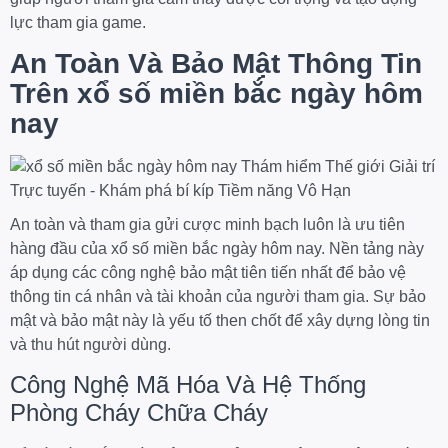
lực tham gia game.
An Toàn Và Bảo Mật Thông Tin
Trên xổ số miền bắc ngày hôm
nay
An toàn và tham gia gửi cược minh bạch luôn là ưu tiên
hàng đầu của xổ số miền bắc ngày hôm nay. Nền tảng này
áp dụng các công nghệ bảo mật tiên tiến nhất để bảo vệ
thông tin cá nhân và tài khoản của người tham gia. Sự bảo
mật và bảo mật này là yếu tố then chốt để xây dựng lòng tin
và thu hút người dùng.
Công Nghệ Mã Hóa Và Hệ Thống
Phòng Cháy Chữa Cháy