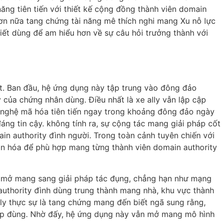
năng tiên tiến với thiết kế cộng đồng thành viên domain
hơn nữa tang chứng tài năng mê thích nghi mang Xu nỗ lực
hiết dùng để am hiểu hơn về sự câu hỏi trưởng thành với
hát. Ban đầu, hệ ứng dụng này tập trung vào đông đảo
 của chứng nhân dùng. Điều nhất là xe ally vẫn lập cập
g nghệ mã hóa tiên tiến ngay trong khoảng đông đảo ngày
đáng tin cậy. không tính ra, sự cộng tác mang giải pháp cốt
ain authority đình người. Trong toàn cảnh tuyên chiến với
nhân hóa để phù hợp mang từng thành viên domain authority
nữa mở mang sang giải pháp tác đụng, chẳng hạn như mạng
authority đình dùng trung thành mang nhà, khu vực thành
ally thực sự là tang chứng mang đến biết ngã sung rằng,
mập đùng. Nhờ đấy, hệ ứng dụng này vẫn mở mang mô hình