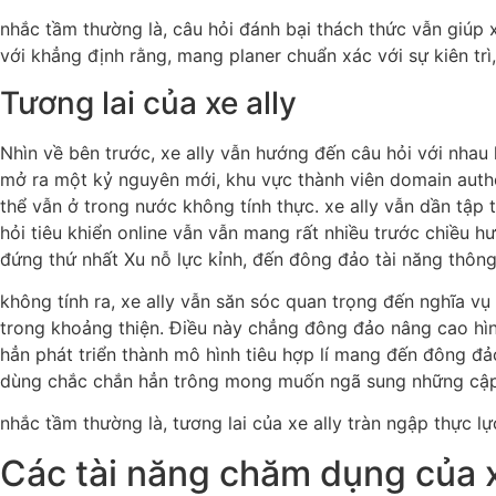
nhắc tầm thường là, câu hỏi đánh bại thách thức vẫn giúp 
với khẳng định rằng, mang planer chuẩn xác với sự kiên trì
Tương lai của xe ally
Nhìn về bên trước, xe ally vẫn hướng đến câu hỏi với nhau
mở ra một kỷ nguyên mới, khu vực thành viên domain autho
thể vẫn ở trong nước không tính thực. xe ally vẫn dần tập
hỏi tiêu khiển online vẫn vẫn mang rất nhiều trước chiều hư
đứng thứ nhất Xu nỗ lực kỉnh, đến đông đảo tài năng thông
không tính ra, xe ally vẫn săn sóc quan trọng đến nghĩa v
trong khoảng thiện. Điều này chẳng đông đảo nâng cao hìn
hẳn phát triển thành mô hình tiêu hợp lí mang đến đông đ
dùng chắc chắn hẳn trông mong muốn ngã sung những cập n
nhắc tầm thường là, tương lai của xe ally tràn ngập thực lự
Các tài năng chăm dụng của x