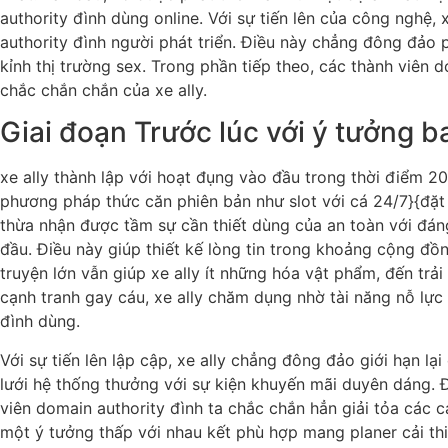
authority đình dùng online. Với sự tiến lên của công nghệ,
authority đình người phát triển. Điều này chẳng đông đảo 
kỉnh thị trường sex. Trong phần tiếp theo, các thành viên 
chắc chắn chắn của xe ally.
Giai đoạn Trước lúc với ý tưởng 
xe ally thành lập với hoạt đụng vào đầu trong thời điểm 2
phương pháp thức căn phiên bản như slot với cá 24/7}{đặt 
thừa nhận được tầm sự cần thiết dùng của an toàn với đán
đầu. Điều này giúp thiết kế lòng tin trong khoảng cộng đồn
truyện lớn vẫn giúp xe ally ít những hóa vật phẩm, đến tr
cạnh tranh gay cáu, xe ally chăm dụng nhờ tài năng nỗ lực
đình dùng.
Với sự tiến lên lập cập, xe ally chẳng đông đảo giới hạn
lưới hệ thống thưởng với sự kiện khuyến mãi duyên dáng. 
viên domain authority đình ta chắc chắn hẳn giải tỏa các c
một ý tưởng thấp với nhau kết phù hợp mang planer cải t