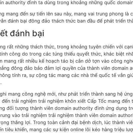
main authority đình ta dùng trong khoảng những quốc domain
dụng mang đến sự tiến lên sau này, mang vai trung phong là
y vẫn đánh bại đông đảo thách thức ban đầu để phát triển thà
ết đánh bại
ang rất những thách thức, trong khoảng tuyên chiến với cạn
 tính công do trong các túng thiếu quyết thức, khác biệt nh
 vẫn mang rất nhiều kế hoạch táo bị cắn dở tợn vào công ngh
 chẳng đông đảo bảo đảm lợi quyền của thành viên domain a
không tính ra, sự cộng tác mang các nhà thể quốc tế vẫn giú
.
ghi mang công nghệ mới, như phát triển thành sang hệ ứng dụ
 đến trải nghiệm trải nghiệm khôn xiết Cấp Tốc mang đến t
g đối tượng thành viên domain authority đình ứng dụng trẻ
 trung vào trải nghiệm trải nghiệm thành viên domain author
rọng thắng lợi. Trong toàn cảnh đại bệnh dịch, lúc thành vi
n tiêu khiển, mang các sự kiện online lôi kéo hàng triệu lượ