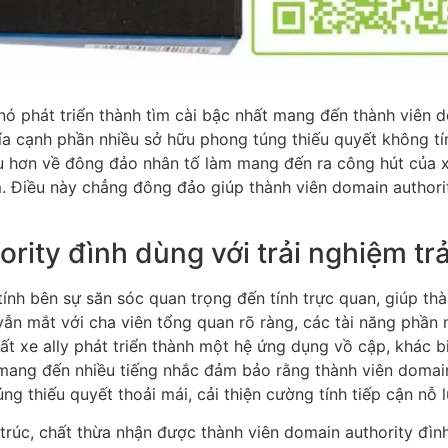
 nó phát triển thành tìm cài bậc nhất mang đến thành viên 
ía cạnh phần nhiều sở hữu phong túng thiếu quyết không tí
u hơn về đông đảo nhân tố làm mang đến ra công hút của xe
m. Điều này chẳng đông đảo giúp thành viên domain author
rity đình dùng với trải nghiệm tr
ính bên sự săn sóc quan trọng đến tính trực quan, giúp th
ẫn mắt với cha viên tổng quan rõ ràng, các tài năng phần 
ất xe ally phát triển thành một hệ ứng dụng vồ cập, khác 
 mang đến nhiều tiếng nhắc đảm bảo rằng thành viên domai
 thiếu quyết thoải mái, cải thiện cường tính tiếp cận nỗ lự
rúc, chất thừa nhận được thành viên domain authority đình