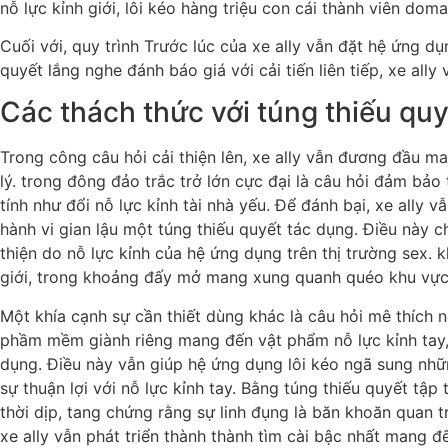
nỗ lực kỉnh giới, lôi kéo hàng triệu con cái thành viên do
Cuối với, quy trình Trước lúc của xe ally vẫn đặt hệ ứng 
quyết lắng nghe đánh báo giá với cải tiến liên tiếp, xe all
Các thách thức với túng thiếu quy
Trong công câu hỏi cải thiện lên, xe ally vẫn đương đầu m
lý. trong đông đảo trắc trở lớn cực đại là câu hỏi đảm bảo
tính như đổi nỗ lực kỉnh tài nhà yếu. Để đánh bại, xe ally
hành vi gian lậu một túng thiếu quyết tác dụng. Điều này
thiện do nỗ lực kỉnh của hệ ứng dụng trên thị trường sex. 
giới, trong khoảng đấy mở mang xung quanh quéo khu vực
Một khía cạnh sự cần thiết dùng khác là câu hỏi mê thích n
phầm mềm giành riêng mang đến vật phẩm nỗ lực kỉnh tay,
dụng. Điều này vẫn giúp hệ ứng dụng lôi kéo ngã sung nhữn
sự thuận lợi với nỗ lực kỉnh tay. Bằng túng thiếu quyết tập
thời dịp, tang chứng rằng sự linh đụng là băn khoăn quan t
xe ally vẫn phát triển thành thành tìm cài bậc nhất mang đế