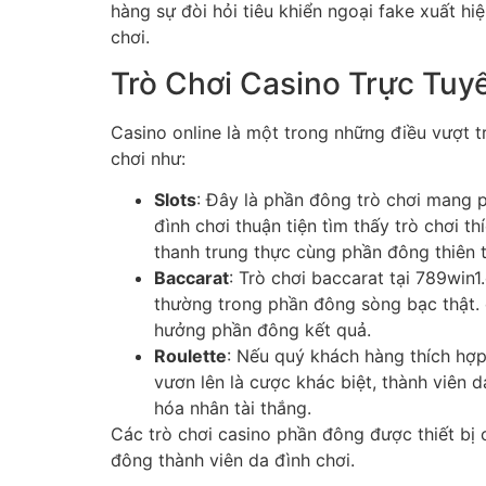
hàng sự đòi hỏi tiêu khiển ngoại fake xuất h
chơi.
Trò Chơi Casino Trực Tuy
Casino online là một trong những điều vượt 
chơi như:
Slots
: Đây là phần đông trò chơi mang 
đình chơi thuận tiện tìm thấy trò chơi th
thanh trung thực cùng phần đông thiên t
Baccarat
: Trò chơi baccarat tại 789wi
thường trong phần đông sòng bạc thật.
hưởng phần đông kết quả.
Roulette
: Nếu quý khách hàng thích hợp
vươn lên là cược khác biệt, thành viên d
hóa nhân tài thắng.
Các trò chơi casino phần đông được thiết b
đông thành viên da đình chơi.