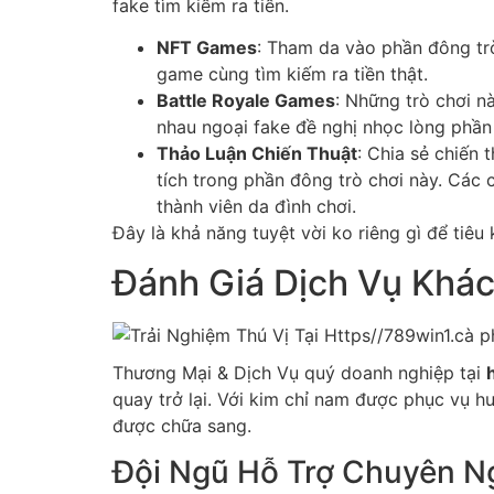
fake tìm kiếm ra tiền.
NFT Games
: Tham da vào phần đông trò
game cùng tìm kiếm ra tiền thật.
Battle Royale Games
: Những trò chơi n
nhau ngoại fake đề nghị nhọc lòng phần 
Thảo Luận Chiến Thuật
: Chia sẻ chiến
tích trong phần đông trò chơi này. Các 
thành viên da đình chơi.
Đây là khả năng tuyệt vời ko riêng gì để tiêu
Đánh Giá Dịch Vụ Khác
Thương Mại & Dịch Vụ quý doanh nghiệp tại
quay trở lại. Với kim chỉ nam được phục vụ 
được chữa sang.
Đội Ngũ Hỗ Trợ Chuyên N