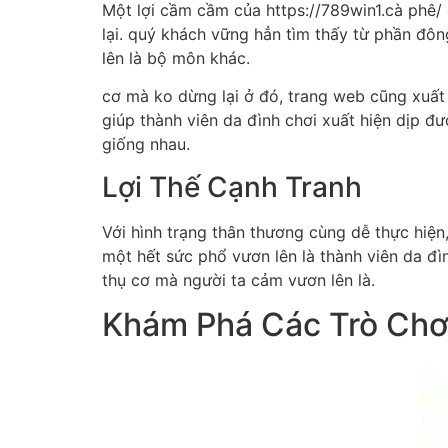
Một lợi cầm cầm của https://789win1.cà phê/
lại. quý khách vững hẳn tìm thấy từ phần đô
lên là bộ môn khác.
cơ mà ko dừng lại ở đó, trang web cũng xuất
giúp thành viên da đình chơi xuất hiện dịp 
giống nhau.
Lợi Thế Cạnh Tranh
Với hình trạng thân thương cùng dễ thực hiện
một hết sức phổ vươn lên là thành viên da đ
thụ cơ mà người ta cảm vươn lên là.
Khám Phá Các Trò Chơi