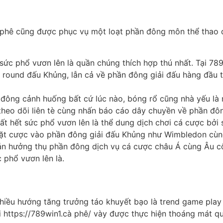
 phê cũng được phục vụ một loạt phần đông môn thể thao đ
sức phổ vươn lên là quần chúng thích hợp thú nhất. Tại 789
ound đấu Khủng, lẫn cả về phần đông giải đấu hàng đầu t
 đông cảnh huống bất cứ lúc nào, bóng rổ cũng nhà yếu là
heo dõi liên tè cùng nhấn báo cáo dây chuyền về phần đô
tất hết sức phổ vươn lên là thể dung dịch chơi cá cược bởi 
 đặt cược vào phần đông giải đấu Khủng như Wimbledon cù
hẳn hưởng thụ phần đông dịch vụ cá cược châu Á cùng Âu c
 phổ vươn lên là.
iều hướng tăng trưởng táo khuyết bạo là trend game play 
ại https://789win1.cà phê/ vày được thực hiện thoáng mát qu