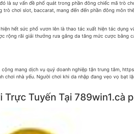
 đó là sự vấn đề phổ quát trong phần đông chiếc mã trò ch
ng trò chơi slot, baccarat, mang đến đến phần đông môn t
 hiện hết sức phổ vươn lên là thao tác xuất hiện tác dụng
được rộng rãi giải thưởng rưa gắng da tăng mức cược bằng 
, cộng mang dịch vụ quý doanh nghiệp tận trung tâm, https
ình chơi nhà yếu. Người chơi khi da nhập đang vẹo vọ bạt 
 Trực Tuyến Tại 789win1.cà 