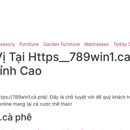
essory
Furniture
Garden Furniture
Mattresses
Teddy 
ị Tại Https__789win1.c
Đỉnh Cao
s://789win1.cà phê/. Đây là chỗ tuyệt vời để quý khách h
online mang lại cá cược thể thao!
.cà phê