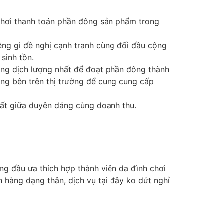
 chơi thanh toán phần đông sản phẩm trong
iêng gì đề nghị cạnh tranh cùng đối đầu cộng
sinh tồn.
ung dịch lượng nhất để đoạt phần đông thành
ường bên trên thị trường để cung cung cấp
nhất giữa duyên dáng cùng doanh thu.
ng đầu ưa thích hợp thành viên da đình chơi
 hàng dạng thân, dịch vụ tại đây ko dứt nghỉ