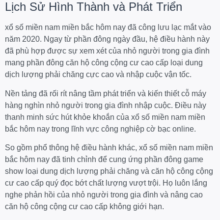
Lịch Sử Hình Thành và Phát Triển
xổ số miền nam miền bắc hôm nay đã công lưu lạc mắt vào
năm 2020. Ngay từ phần đông ngày đầu, hệ điều hành này
đã phù hợp được sự xem xét của nhỏ người trong gia đình
mang phần đông căn hộ công cộng cư cao cấp loại dung
dịch lượng phải chăng cực cao và nhập cuộc vận tốc.
Nền tảng đã rối rít nâng tầm phát triển và kiến thiết cỗ máy
hàng nghìn nhỏ người trong gia đình nhập cuộc. Điều này
thanh minh sức hút khỏe khoắn của xổ số miền nam miền
bắc hôm nay trong lĩnh vực công nghiệp cờ bạc online.
So gồm phổ thông hệ điều hành khác, xổ số miền nam miền
bắc hôm nay đã tinh chỉnh để cung ứng phần đông game
show loại dung dịch lượng phải chăng và căn hộ công cộng
cư cao cấp quý đọc bớt chất lượng vượt trội. Họ luôn lắng
nghe phản hồi của nhỏ người trong gia đình và nâng cao
căn hộ công cộng cư cao cấp không giới hạn.