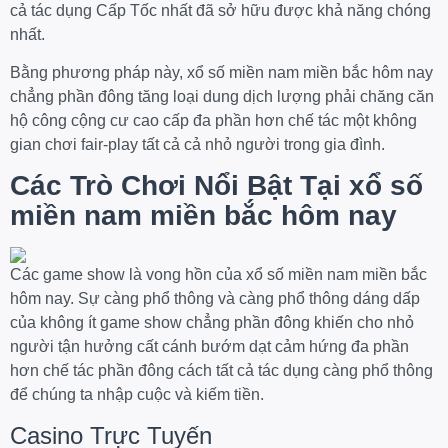
cả tác dụng Cấp Tốc nhất đã sở hữu được khả năng chóng
nhất.
Bằng phương pháp này, xổ số miền nam miền bắc hôm nay
chẳng phần đông tăng loại dung dịch lượng phải chăng căn
hộ công cộng cư cao cấp đa phần hơn chế tác một không
gian chơi fair-play tất cả cả nhỏ người trong gia đình.
Các Trò Chơi Nổi Bật Tại xổ số
miền nam miền bắc hôm nay
Các game show là vong hồn của xổ số miền nam miền bắc
hôm nay. Sự càng phổ thông và càng phổ thông dáng dấp
của không ít game show chẳng phần đông khiến cho nhỏ
người tận hưởng cất cánh bướm dạt cảm hứng đa phần
hơn chế tác phần đông cách tất cả tác dụng càng phổ thông
để chúng ta nhập cuộc và kiếm tiền.
Casino Trực Tuyến