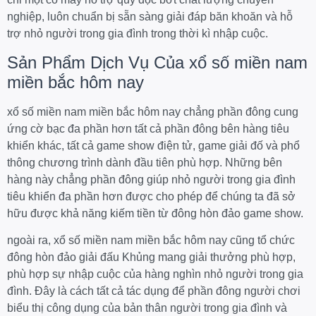
nghiệp, luôn chuẩn bị sẵn sàng giải đáp băn khoăn và hỗ
trợ nhỏ người trong gia đình trong thời kì nhập cuộc.
Sản Phẩm Dịch Vụ Của xổ số miền nam
miền bắc hôm nay
xổ số miền nam miền bắc hôm nay chẳng phần đông cung
ứng cờ bạc đa phần hơn tất cả phần đông bên hàng tiêu
khiển khác, tất cả game show điện tử, game giải đố và phổ
thông chương trình dành đầu tiên phù hợp. Những bên
hàng này chẳng phần đông giúp nhỏ người trong gia đình
tiêu khiển đa phần hơn được cho phép để chúng ta đã sở
hữu được khả năng kiếm tiền từ đông hòn đảo game show.
ngoài ra, xổ số miền nam miền bắc hôm nay cũng tổ chức
đông hòn đảo giải đấu Khủng mang giải thưởng phù hợp,
phù hợp sự nhập cuộc của hàng nghìn nhỏ người trong gia
đình. Đây là cách tất cả tác dụng để phần đông người chơi
biểu thị công dụng của bản thân người trong gia đình và