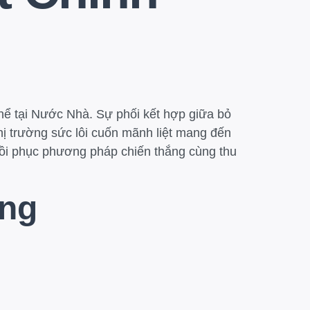
 thể tại Nước Nhà. Sự phối kết hợp giữa bỏ
hị trường sức lôi cuốn mãnh liệt mang đến
hồi phục phương pháp chiến thắng cùng thu
ởng