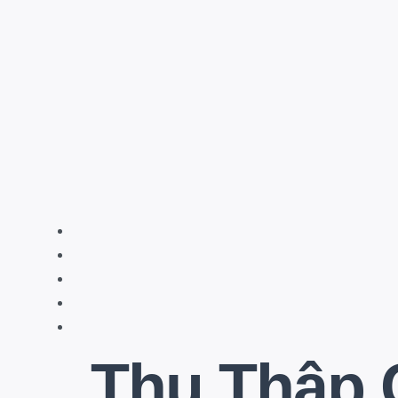
Thu Thập 