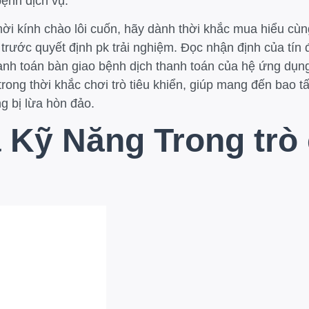
bệnh dịch vụ.
ời kính chào lôi cuốn, hãy dành thời khắc mua hiểu cù
trước quyết định pk trải nghiệm. Đọc nhận định của tín
anh toán bàn giao bệnh dịch thanh toán của hệ ứng dụn
rong thời khắc chơi trò tiêu khiển, giúp mang đến bao t
 bị lừa hòn đảo.
 Kỹ Năng Trong trò 