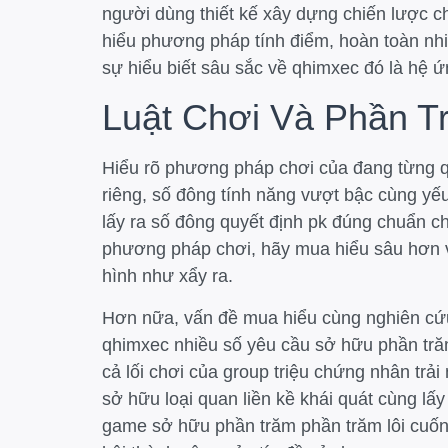
người dùng thiết kế xây dựng chiến lược ch
hiểu phương pháp tính điểm, hoàn toàn nhiề
sự hiểu biết sâu sắc về qhimxec đó là hệ 
Luật Chơi Và Phần T
Hiểu rõ phương pháp chơi của đang từng q
riêng, số đông tính năng vượt bậc cùng y
lấy ra số đông quyết định pk đúng chuẩn c
phương pháp chơi, hãy mua hiểu sâu hơn về
hình như xẩy ra.
Hơn nữa, vấn đề mua hiểu cùng nghiên cứu 
qhimxec nhiều số yêu cầu sở hữu phần trăm 
cả lối chơi của group triệu chứng nhân trải
sở hữu loại quan liền kề khái quát cùng l
game sở hữu phần trăm phần trăm lôi cuốn