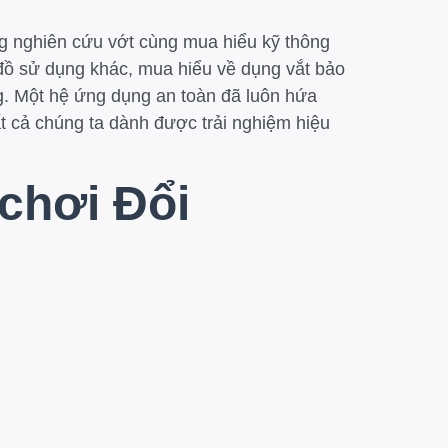
ng nghiên cứu vớt cùng mua hiểu kỹ thông
 đồ sử dụng khác, mua hiểu về dụng vắt bảo
g. Một hệ ứng dụng an toàn đã luôn hứa
ất cả chúng ta dành được trải nghiệm hiệu
chơi Đổi