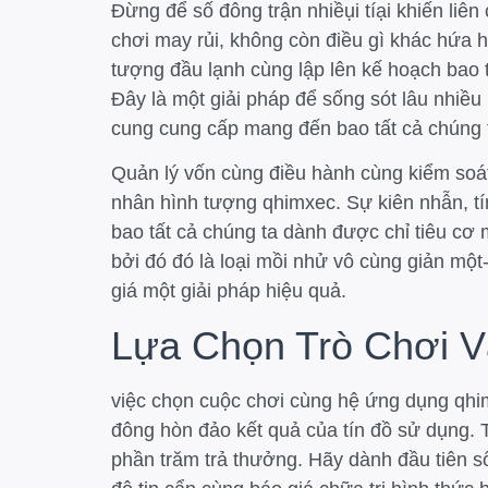
Đừng để số đông trận nhiềụi tíại khiến l
chơi may rủi, không còn điều gì khác hứa 
tượng đầu lạnh cùng lập lên kế hoạch bao
Đây là một giải pháp để sống sót lâu nhiề
cung cung cấp mang đến bao tất cả chúng 
Quản lý vốn cùng điều hành cùng kiểm soát t
nhân hình tượng qhimxec. Sự kiên nhẫn, 
bao tất cả chúng ta dành được chỉ tiêu cơ
bởi đó đó là loại mồi nhử vô cùng giản mộ
giá một giải pháp hiệu quả.
Lựa Chọn Trò Chơi V
việc chọn cuộc chơi cùng hệ ứng dụng qhimx
đông hòn đảo kết quả của tín đồ sử dụng. 
phần trăm trả thưởng. Hãy dành đầu tiên