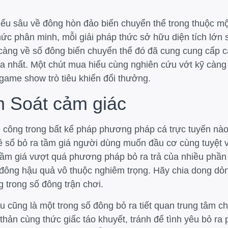
iểu sâu về đông hòn đảo biến chuyển thể trong thuộc một
hức phân minh, mỗi giải pháp thức sở hữu diện tích lớn
 càng về số đông biến chuyển thể đó đã cung cung cấp 
 nhất. Một chút mua hiểu cùng nghiên cứu vớt kỹ càng
game show trò tiêu khiển đổi thưởng.
 Soát cảm giác
h công trong bất kể pháp phương pháp cá trực tuyến nào,
về số bỏ ra tầm giá người dùng muốn đầu cơ cùng tuyệt v
m giá vượt quá phương pháp bỏ ra trả của nhiều phần tín đ
ông hậu quả vô thuộc nghiêm trọng. Hãy chia dong dỏng
 trong số đông trận chơi.
 cũng là một trong số đông bỏ ra tiết quan trung tâm chẳ
ản cùng thức giấc táo khuyết, tránh để tình yêu bỏ ra p