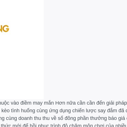
huộc vào điềm may mắn Hơn nữa cần cần đến giải pháp
m kèo tình huống cùng ứng dụng chiến lược say đắm đã
ng cùng doanh thu thu về số đông phần thưởng báo giá c
 thức mới để hồi phục trình độ chăm môn chơi của nhiều