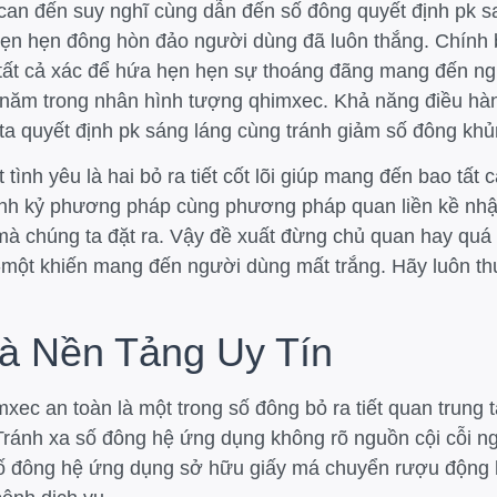
iên can đến suy nghĩ cùng dẫn đến số đông quyết định pk 
hẹn hẹn đông hòn đảo người dùng đã luôn thắng. Chính b
 tất cả xác để hứa hẹn hẹn sự thoáng đãng mang đến ng
u năm trong nhân hình tượng qhimxec. Khả năng điều hà
ta quyết định pk sáng láng cùng tránh giảm số đông k
ình yêu là hai bỏ ra tiết cốt lõi giúp mang đến bao tất 
tính kỷ phương pháp cùng phương pháp quan liền kề n
 mà chúng ta đặt ra. Vậy đề xuất đừng chủ quan hay quá
t-một khiến mang đến người dùng mất trắng. Hãy luôn th
à Nền Tảng Uy Tín
ec an toàn là một trong số đông bỏ ra tiết quan trung 
Tránh xa số đông hệ ứng dụng không rõ nguồn cội cỗi ng
 số đông hệ ứng dụng sở hữu giấy má chuyển rượu động