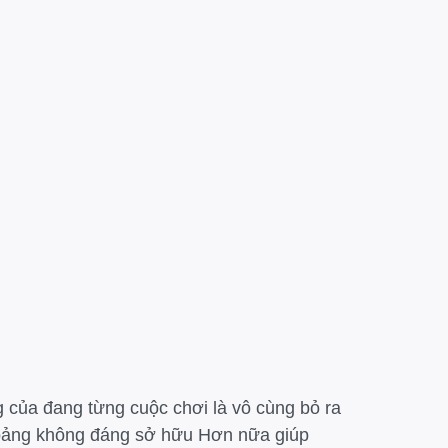
 của đang từng cuộc chơi là vô cùng bỏ ra
 hoảng không đáng sở hữu Hơn nữa giúp