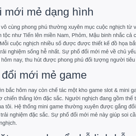
i mới mẻ dạng hình
c vô cùng phong phú thường xuyên mục cuộc nghịch từ
n tộc như Tiến lên miền Nam, Phỏm, Mậu binh nhắc cả c
Mỗi cuộc nghịch nhiều số được được thiết kế đồ họa bắ
ải nghiệm sống hễ nhất. Sự phổ đổi mới mẻ về chủ yếu
c hôm nay, thu hút được phong phú đối tượng người tiê
ổ đổi mới mẻ game
iền bắc hôm nay còn chế tác một kho game slot & mini
ơ chiến thắng lớn đặc sắc. Người nghịch đang gồm thể 
ủa tôi. Hệ thống mini game thường xuyên được gắng đổ
trải nghiệm đặc sắc. Sự phổ đổi mới mẻ này giúp soi c
nghịch.