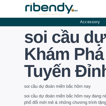
Accessory
soi cầu d
Khám Phá T
Tuyến Đỉn
soi cầu dự đoán miền bắc hôm nay
soi cầu dự đoán miền bắc hôm nay đang nổ
phổ đổi mới mẻ & những chương trình tặng 