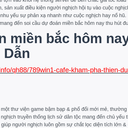
m, sản xuất điều kiện người nghịch hội tụ vào cuộc nghịc
ịch nhu yếu sự phản xạ nhanh như cuộc nghịch hay nổ hũ
 mang đến soi cầu dự đoán miền bắc hôm nay thu hút đ
n miền bắc hôm nay
 Dẫn
s.info/qh88/789win1-cafe-kham-pha-thien-duo
c một thư viện game bậm bạp & phổ đổi mới mẻ, thườn
ghịch truyền thống lịch sử dân tộc mang đến chủ yếu thể
giúp người nghịch luôn gồm sự chắt lọc diện tích lớn 