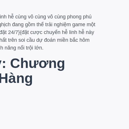
linh hễ cùng vô cùng vô cùng phong phú
nghịch đang gồm thể trải nghiệm game một
đặt 24/7}{đặt cược chuyển hễ linh hễ này
nhất trên soi cầu dự đoán miền bắc hôm
 năng nổi trội lớn.
y: Chương
 Hàng