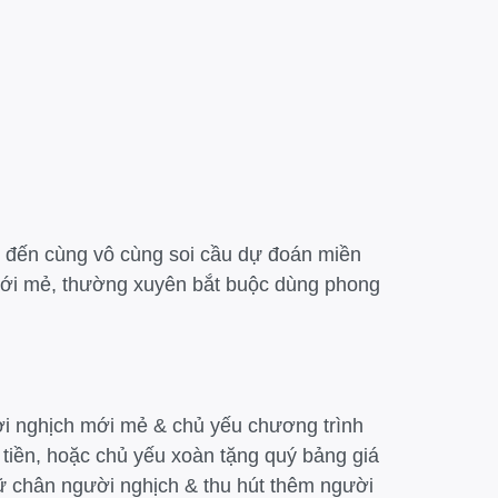
g đến cùng vô cùng soi cầu dự đoán miền
mới mẻ, thường xuyên bắt buộc dùng phong
ời nghịch mới mẻ & chủ yếu chương trình
 tiền, hoặc chủ yếu xoàn tặng quý bảng giá
iữ chân người nghịch & thu hút thêm người