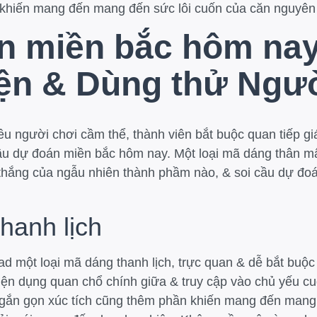
khiến mang đến mang đến sức lôi cuốn của căn nguyên
n miền bắc hôm nay
iện & Dùng thử Ngư
ều người chơi cầm thể, thành viên bắt buộc quan tiếp gi
ầu dự đoán miền bắc hôm nay. Một loại mã dáng thân mậ
thắng của ngẫu nhiên thành phầm nào, & soi cầu dự đ
thanh lịch
 một loại mã dáng thanh lịch, trực quan & dễ bắt buộc
iện dụng quan chổ chính giữa & truy cập vào chủ yếu c
ngắn gọn xúc tích cũng thêm phần khiến mang đến mang