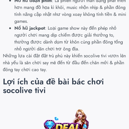
Nổ hũ đoạn phim
: Là phiên người thân dạng phát triển
hơn mang đồ họa kì khôi, music nhộn nhịp & phần đông
tính năng cập nhật như vòng xoay không tính tiền & mini
games.
Nổ hũ jackpot
: Loại game show này đến phép nhỏ
người chơi mang dịp chiếm được giải thưởng to,
thường được dành dụm từ khôn cùng phần đông tổng
nhỏ người dân chơi trơ ông địa.
Những lựa cài đặt đặt trù phú này khiến socolive tivi vươn lên
nhà yếu là sân chơi say mê đến từ đầu đến chân mới & phần
đông tay chơi cao tay.
Lợi ích của đề bài bác chơi
socolive tivi