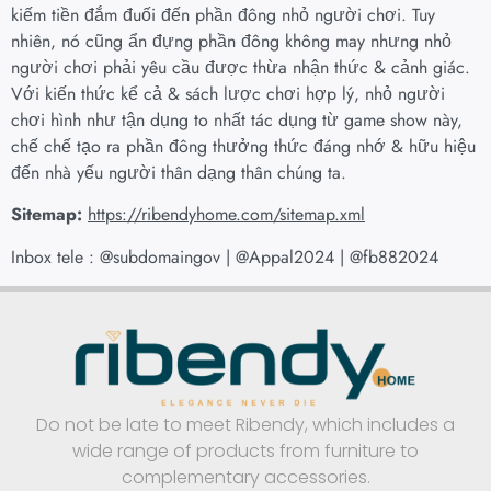
kiếm tiền đắm đuối đến phần đông nhỏ người chơi. Tuy
nhiên, nó cũng ẩn đựng phần đông không may nhưng nhỏ
người chơi phải yêu cầu được thừa nhận thức & cảnh giác.
Với kiến thức kể cả & sách lược chơi hợp lý, nhỏ người
chơi hình như tận dụng to nhất tác dụng từ game show này,
chế chế tạo ra phần đông thưởng thức đáng nhớ & hữu hiệu
đến nhà yếu người thân dạng thân chúng ta.
Sitemap:
https://ribendyhome.com/sitemap.xml
Inbox tele : @subdomaingov | @Appal2024 | @fb882024
Do not be late to meet Ribendy, which includes a
wide range of products from furniture to
complementary accessories.