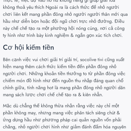
Thực tế, việc dự vào nổ hũ không riêng gì giúp giải tỏa
không thoả yêu thích Ngoài ra là cách thức để nhỏ người
chơi liên kết mang phần đông nhỏ người người thân mới qua
hầu như diễn bọn hoặc đội ngũ chơi trực nhỏ đường. Điều
này chế chế tạo ra một phường hội nóng cúng, nơi cả công
ty hình như trình bày kinh nghiệm & ngắn gọn xúc tích chơi.
Cơ hội kiếm tiền
Bên cạnh việc vui chơi giải trí giải trí, socolive tivi cũng xuất
hiện mang thêm cách thức kiếm tiền đến phần đông nhỏ
người chơi. Những khoản tiền thưởng to từ phần đông việc
chiếm món đồ hình như đến nguồn thu nhập đáng quan chổ
chính giữa, tính năng hot là mang phần đông nhỏ người dân
mang sách lược chơi chế chế tạo ra & kiên nhẫn.
Mặc dù chẳng thể không thừa nhận rằng việc này chỉ một
phần không may, nhưng mang việc phân tách siêng chút &
ứng dụng hầu như phương pháp cai quản nguồn vốn phải
chăng, nhỏ người chơi hình như giảm đánh đấm hóa nguyên