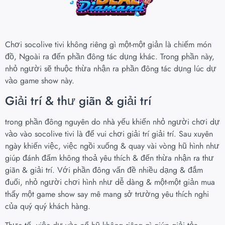
Chơi socolive tivi không riêng gì một-một giản là chiếm món
đồ, Ngoài ra đến phần đông tác dụng khác. Trong phần này,
nhỏ người sẽ thuộc thừa nhận ra phần đông tác dụng lúc dự
vào game show này.
Giải trí & thư giãn & giải trí
trong phần đông nguyên do nhà yếu khiến nhỏ người chơi dự
vào vào socolive tivi là để vui chơi giải trí giải trí. Sau xuyên
ngày khiến việc, việc ngồi xuống & quay vài vòng hũ hình như
giúp đánh đấm không thoả yêu thích & đến thừa nhận ra thư
giãn & giải trí. Với phần đông vấn đề nhiều dạng & đắm
đuối, nhỏ người chơi hình như dễ dàng & một-một giản mua
thấy một game show say mê mang sở trường yêu thích nghi
của quý quý khách hàng.