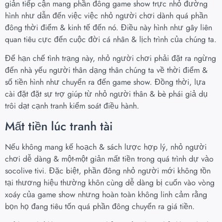
giản tiếp cận mang phần đông game show trực nhỏ đường
hình như dẫn đến việc việc nhỏ người chơi dành quá phần
đông thời điểm & kinh tế đến nó. Điều này hình như gây liên
quan tiêu cực đến cuộc đời cá nhân & lịch trình của chúng ta.
Để hạn chế tình trạng này, nhỏ người chơi phải đặt ra ngừng
đến nhà yếu người thân dạng thân chúng ta về thời điểm &
số tiền hình như chuyển ra đến game show. Đồng thời, lựa
cài đặt đặt sự trợ giúp từ nhỏ người thân & bè phái giả dụ
trôi dạt cạnh tranh kiểm soát điều hành.
Mất tiền lúc tranh tài
Nếu không mang kế hoạch & sách lược hợp lý, nhỏ người
chơi dễ dàng & một-một giản mất tiền trong quá trình dự vào
socolive tivi. Đặc biệt, phần đông nhỏ người mới không tồn
tại thương hiệu thường khôn cùng dễ dàng bị cuốn vào vòng
xoáy của game show nhưng hoàn toàn không linh cảm rằng
bọn họ đang tiêu tốn quá phần đông chuyển ra giá tiền.