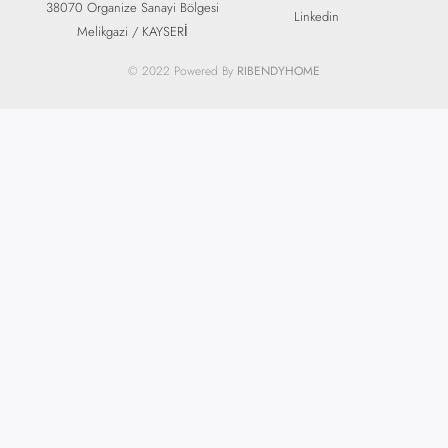
38070 Organize Sanayi Bölgesi
Linkedin
Melikgazi / KAYSERİ
© 2022 Powered By
RIBENDYHOME