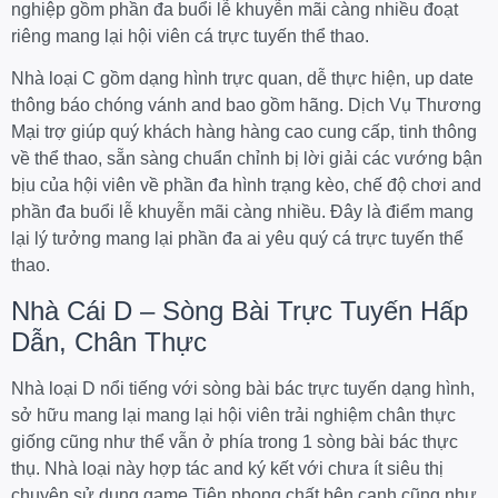
nghiệp gồm phần đa buổi lễ khuyễn mãi càng nhiều đoạt
riêng mang lại hội viên cá trực tuyến thể thao.
Nhà loại C gồm dạng hình trực quan, dễ thực hiện, up date
thông báo chóng vánh and bao gồm hãng. Dịch Vụ Thương
Mại trợ giúp quý khách hàng hàng cao cung cấp, tinh thông
về thể thao, sẵn sàng chuẩn chỉnh bị lời giải các vướng bận
bịu của hội viên về phần đa hình trạng kèo, chế độ chơi and
phần đa buổi lễ khuyễn mãi càng nhiều. Đây là điểm mang
lại lý tưởng mang lại phần đa ai yêu quý cá trực tuyến thể
thao.
Nhà Cái D – Sòng Bài Trực Tuyến Hấp
Dẫn, Chân Thực
Nhà loại D nổi tiếng với sòng bài bác trực tuyến dạng hình,
sở hữu mang lại mang lại hội viên trải nghiệm chân thực
giống cũng như thể vẫn ở phía trong 1 sòng bài bác thực
thụ. Nhà loại này hợp tác and ký kết với chưa ít siêu thị
chuyên sử dụng game Tiên phong chất bên cạnh cũng như