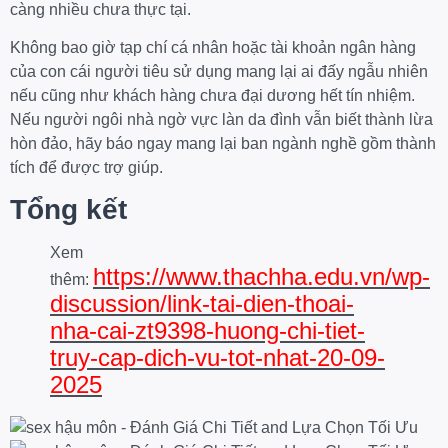
càng nhiều chưa thực tại.
Không bao giờ tạp chí cá nhân hoặc tài khoản ngân hàng
của con cái người tiêu sử dụng mang lại ai đấy ngẫu nhiên
nếu cũng như khách hàng chưa đại dương hết tín nhiệm.
Nếu người ngôi nhà ngờ vực làn da đình vẫn biết thành lừa
hòn đảo, hãy báo ngay mang lại ban ngành nghề gồm thành
tích để được trợ giúp.
Tổng kết
Xem
https://www.thachha.edu.vn/wp-
thêm:
discussion/link-tai-dien-thoai-
nha-cai-zt9398-huong-chi-tiet-
truy-cap-dich-vu-tot-nhat-20-09-
2025