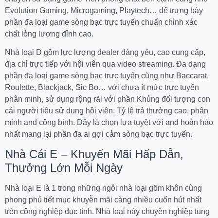
Evolution Gaming, Microgaming, Playtech… để trưng bày
phần đa loại game sòng bạc trực tuyến chuẩn chỉnh xác
chất lỏng lượng đỉnh cao.
Nhà loại D gồm lực lượng dealer đáng yêu, cao cung cấp,
địa chỉ trực tiếp với hội viên qua video streaming. Đa dạng
phần đa loại game sòng bạc trực tuyến cũng như Baccarat,
Roulette, Blackjack, Sic Bo… với chưa ít mức trực tuyến
phân minh, sử dụng rộng rãi với phần Khủng đối tượng con
cái người tiêu sử dụng hội viên. Tỷ lệ trả thưởng cao, phân
minh and công bình. Đây là chọn lựa tuyệt vời and hoàn hảo
nhất mang lại phần đa ai gợi cảm sòng bạc trực tuyến.
Nhà Cái E – Khuyến Mãi Hấp Dẫn,
Thưởng Lớn Mỗi Ngày
Nhà loại E là 1 trong những ngôi nhà loại gồm khôn cùng
phong phú tiết mục khuyễn mãi càng nhiều cuốn hút nhất
trên công nghiệp dục tình. Nhà loại này chuyên nghiệp tung