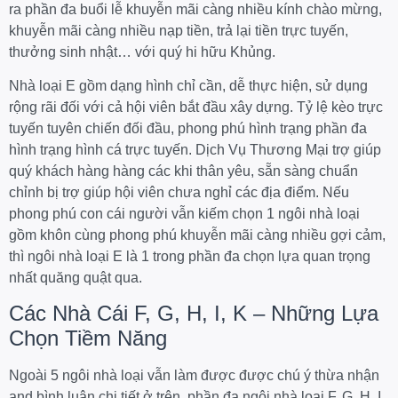
ra phần đa buổi lễ khuyễn mãi càng nhiều kính chào mừng,
khuyễn mãi càng nhiều nạp tiền, trả lại tiền trực tuyến,
thưởng sinh nhật… với quý hi hữu Khủng.
Nhà loại E gồm dạng hình chỉ cần, dễ thực hiện, sử dụng
rộng rãi đối với cả hội viên bắt đầu xây dựng. Tỷ lệ kèo trực
tuyến tuyên chiến đối đầu, phong phú hình trạng phần đa
hình trạng hình cá trực tuyến. Dịch Vụ Thương Mại trợ giúp
quý khách hàng hàng các khi thân yêu, sẵn sàng chuẩn
chỉnh bị trợ giúp hội viên chưa nghỉ các địa điểm. Nếu
phong phú con cái người vẫn kiếm chọn 1 ngôi nhà loại
gồm khôn cùng phong phú khuyễn mãi càng nhiều gợi cảm,
thì ngôi nhà loại E là 1 trong phần đa chọn lựa quan trọng
nhất quăng quật qua.
Các Nhà Cái F, G, H, I, K – Những Lựa
Chọn Tiềm Năng
Ngoài 5 ngôi nhà loại vẫn làm được được chú ý thừa nhận
and bình luận chi tiết ở trên, phần đa ngôi nhà loại F, G, H, I,