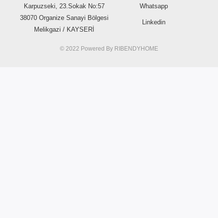
Karpuzseki, 23.Sokak No:57
Whatsapp
38070 Organize Sanayi Bölgesi
Linkedin
Melikgazi / KAYSERİ
© 2022 Powered By
RIBENDYHOME