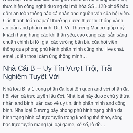
thực hiện công nghệ đương đại mã hóa SSL 128-bit để bảo
đảm an toàn thông báo cá nhân and nguồn vốn của hội viên.
Các thanh toán nạp/rút thưởng được thực thi chóng vánh,
an toàn and phân minh. Dịch Vụ Thương Mại trợ giúp quý
khách hàng hàng các khi thân yêu, cao cung cấp, sẵn sàng
chuẩn chỉnh bị lời giải các vướng bận bịu của hội viên
thông qua phong phú kênh phân minh cũng như live chat,
email, điện thoại cảm ứng thông minh…
Nhà Cái B – Uy Tín Vượt Trội, Trải
Nghiệm Tuyệt Vời
Nhà loại B là 1 trong phần đa loại tên quen and với phần đa
hội viên cá trực tuyến lâu đời. Nhà loại này được chú ý thừa
nhận and bình luận cao về uy tín, tính phân minh and công
bình. Nhà loại B trưng bày phong phú hình trạng phần đa
hình trạng hình cá trực tuyến trong khoảng thể thao, sòng
bạc trực tuyến mang lại loại game, xổ số, lô đề…