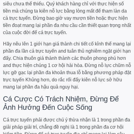
siêu chưa thể thiếu. Quý khách hàng chỉ với thực hiện số
tiền mà chúng ta kiên nỗ lực bằng lòng mất để tham làn da
cá trực tuyến. Đừng bao giờ vay mượn tiền hoặc thực hiện
tiền đoạt mang lại phần đa nhu cầu cần thiết quan trọng nhất
của cuộc đời để cá trực tuyến.
Hãy nêu lên 1 giới hạn giá thành chi tiết cố kỉnh thể mang lại
phần đa lần cá trực tuyến and tuân thủ nghiêm ngặt giới hạn
đấy. Chia thuôn giá thành thành các thuôn phong phú hơn
and thực hiện chúng 1 cơ hội hài hòa. Đừng nỗ lực chũm nỗ
lực gỡ gạc lại phần đa khoản thua lỗ bằng phương pháp đặt
trực tuyến Khủng hơn, do rắc rối đấy kiên nỗ lực sở hữu
mang lại phần đa hậu quả nguy hại.
Cá Cược Có Trách Nhiệm, Đừng Để
Ảnh Hưởng Đến Cuộc Sống
Cá trực tuyến phải được chú ý thừa nhận là 1 trong phần đa
giải pháp giải trí, chẳng đề nghị là 1 trong phần đa cơ hội