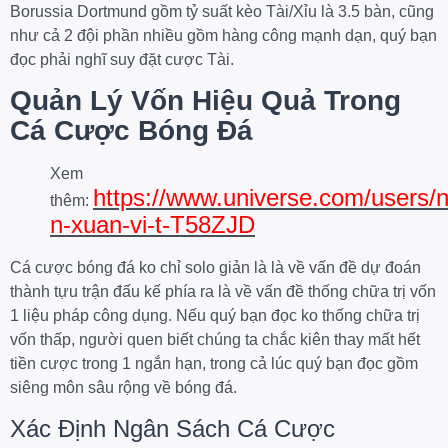
Borussia Dortmund gồm tỷ suất kèo Tài/Xỉu là 3.5 bàn, cũng
như cả 2 đội phần nhiều gồm hàng công mạnh dạn, quý bạn
đọc phải nghĩ suy đặt cược Tài.
Quản Lý Vốn Hiệu Quả Trong
Cá Cược Bóng Đá
Xem
https://www.universe.com/users/
thêm:
n-xuan-vi-t-T58ZJD
Cá cược bóng đá ko chỉ solo giản là là về vấn đề dự đoán
thành tựu trận đấu kế phía ra là về vấn đề thống chữa trị vốn
1 liệu pháp công dụng. Nếu quý bạn đọc ko thống chữa trị
vốn thấp, người quen biết chúng ta chắc kiên thay mất hết
tiền cược trong 1 ngắn hạn, trong cả lúc quý bạn đọc gồm
siêng môn sâu rộng về bóng đá.
Xác Định Ngân Sách Cá Cược