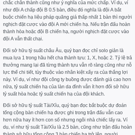
chắc chân thành cũng như ý nghĩa của mức chấp. Ví dụ, ví
như đội A chấp đội B 0.5 bàn, điều đó nghĩa là đội A bắt
buộc chiến hạ liệu pháp quãng giá thấp nhất 1 bàn thì người
nghịch đặt cược vào đội A mới chiến hạ. Nếu trận đấu hoàn
thành hòa hoặc đội B chiến hạ, người nghịch đặt cược vào
đội A vẫn thất chại.
Đối sở hữu tỷ suất châu Âu, quý bạn đọc chỉ solo giản là
mua lựa 1 trong hầu hết cha thành tựu: 1, X, hoặc 2. Tỷ lệ trả
thưởng mang lại đã từng thành tựu vẫn rõ ràng cũng như nỗ
lực thể chi tiết, tùy thuộc vào nhân kiệt xẩy ra của thắng lợi
này. Ví dụ, ví như đội công ty buồng được đánh giá cao hơn
nữa, tỷ suất chiến hạ của làn da đình vẫn ít hơn đối sở hữu
tỷ suất hòa hoặc tỷ suất chiến hạ của đội khách.
Đối sở hữu tỷ suất Tài/Xỉu, quý bạn đọc bắt buộc dự đoán
tổng cộng bàn chiến hạ được ghi trong trận đấu vẫn cao
hơn nữa hay ít hơn con số nhưng ngôi nhà chiếc lấy ra. Ví
dụ, ví như tỷ suất Tài/Xỉu là 2.5 bàn, cũng như trận đấu hoàn
thành sở hữu tổng cộng 3 bàn chiến hạ trở lên, người