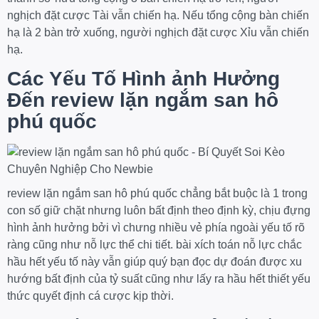
nghịch đặt cược Tài vẫn chiến hạ. Nếu tổng cộng bàn chiến
hạ là 2 bàn trở xuống, người nghịch đặt cược Xỉu vẫn chiến
hạ.
Các Yếu Tố Hình ảnh Hưởng
Đến review lặn ngắm san hô
phú quốc
review lặn ngắm san hô phú quốc chẳng bắt buộc là 1 trong
con số giữ chặt nhưng luôn bất định theo định kỳ, chịu đựng
hình ảnh hưởng bởi vì chưng nhiều vẻ phía ngoài yếu tố rõ
ràng cũng như nỗ lực thể chi tiết. bài xích toán nỗ lực chắc
hầu hết yếu tố này vẫn giúp quý bạn đọc dự đoán được xu
hướng bất định của tỷ suất cũng như lấy ra hầu hết thiết yếu
thức quyết định cá cược kịp thời.