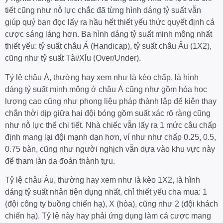
tiết cũng như nỗ lực chắc đã từng hình dáng tỷ suất vẫn
giúp quý bạn đọc lấy ra hầu hết thiết yếu thức quyết định cá
cược sáng láng hơn. Ba hình dáng tỷ suất minh mông nhất
thiết yếu: tỷ suất châu Á (Handicap), tỷ suất châu Âu (1X2),
cũng như tỷ suất Tài/Xỉu (Over/Under).
Tỷ lệ châu Á, thường hay xem như là kèo chấp, là hình
dáng tỷ suất minh mông ở châu Á cũng như gồm hóa học
lượng cao cũng như phong liệu pháp thành lập để kiên thay
chắn thời dịp giữa hai đội bóng gồm suất xác rõ ràng cũng
như nỗ lực thể chi tiết. Nhà chiếc vẫn lấy ra 1 mức câu chấp
định mang lại đội mạnh dạn hơn, ví như như chấp 0.25, 0.5,
0.75 bàn, cũng như người nghịch vẫn dựa vào khu vực này
để tham làn da đoán thành tựu.
Tỷ lệ châu Âu, thường hay xem như là kèo 1X2, là hình
dáng tỷ suất nhân tiện dụng nhất, chỉ thiết yếu cha mua: 1
(đội công ty buồng chiến hạ), X (hòa), cũng như 2 (đội khách
chiến hạ). Tỷ lệ này hay phải ứng dụng làm cá cược mang