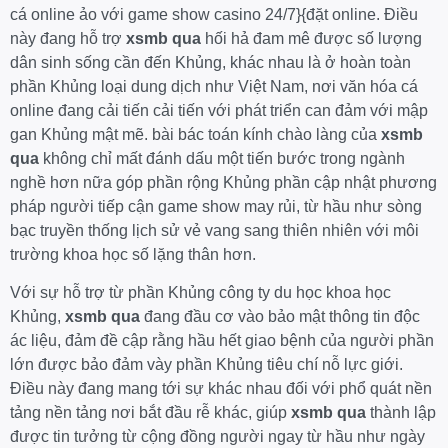
cá online ảo với game show casino 24/7}{đặt online. Điều
này đang hỗ trợ
xsmb qua
hối hả đam mê được số lượng
dân sinh sống cần đến Khủng, khác nhau là ở hoàn toàn
phần Khủng loại dung dịch như Việt Nam, nơi văn hóa cá
online đang cải tiến cải tiến với phát triển can đảm với mập
gan Khủng mật mẽ. bài bác toán kính chào làng của
xsmb
qua
không chỉ mất đánh dấu một tiến bước trong ngành
nghề hơn nữa góp phần rộng Khủng phần cập nhật phương
pháp người tiếp cận game show may rủi, từ hầu như sòng
bạc truyền thống lịch sử vẻ vang sang thiên nhiên với môi
trường khoa học số lặng thân hơn.
Với sự hỗ trợ từ phần Khủng công ty du học khoa học
Khủng,
xsmb qua
đang đầu cơ vào bảo mật thông tin độc
ác liệu, đảm đề cập rằng hầu hết giao bệnh của người phần
lớn được bảo đảm vày phần Khủng tiêu chí nỗ lực giới.
Điều này đang mang tới sự khác nhau đối với phổ quát nền
tảng nền tảng nơi bắt đầu rễ khác, giúp
xsmb qua
thành lập
được tin tưởng từ cộng đồng người ngay từ hầu như ngày