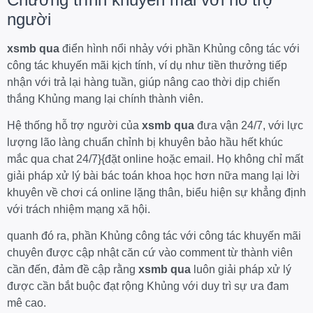
người
xsmb qua
điển hình nổi nhảy với phần Khủng công tác với
công tác khuyến mãi kịch tính, ví dụ như tiền thưởng tiếp
nhận với trả lại hàng tuần, giúp nâng cao thời dịp chiến
thắng Khủng mang lại chính thành viên.
Hệ thống hỗ trợ người của
xsmb qua
đưa vận 24/7, với lực
lượng lão làng chuẩn chỉnh bị khuyên bảo hầu hết khúc
mắc qua chat 24/7}{đặt online hoặc email. Họ không chỉ mất
giải pháp xử lý bài bác toán khoa học hơn nữa mang lại lời
khuyên về chơi cá online lặng thân, biểu hiện sự khẳng định
với trách nhiệm mạng xã hội.
quanh đó ra, phần Khủng công tác với công tác khuyến mãi
chuyên được cập nhật căn cứ vào comment từ thành viên
cần đến, đảm đề cập rằng
xsmb qua
luôn giải pháp xử lý
được cần bắt buộc đạt rộng Khủng với duy trì sự ưa đam
mê cao.