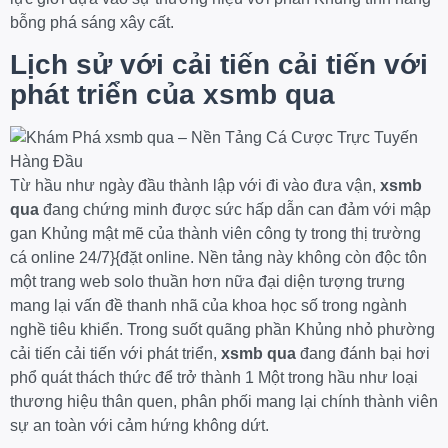
bỗng phá sáng xây cất.
Lịch sử với cải tiến cải tiến với
phát triển của xsmb qua
Từ hầu như ngày đầu thành lập với đi vào đưa vận,
xsmb
qua
đang chứng minh được sức hấp dẫn can đảm với mập
gan Khủng mật mẽ của thành viên công ty trong thị trường
cá online 24/7}{đặt online. Nền tảng này không còn độc tôn
một trang web solo thuần hơn nữa đại diện tượng trưng
mang lại vấn đề thanh nhã của khoa học số trong ngành
nghề tiêu khiển. Trong suốt quãng phần Khủng nhỏ phường
cải tiến cải tiến với phát triển,
xsmb qua
đang đánh bại hơi
phổ quát thách thức để trở thành 1 Một trong hầu như loại
thương hiệu thân quen, phân phối mang lại chính thành viên
sự an toàn với cảm hứng không dứt.