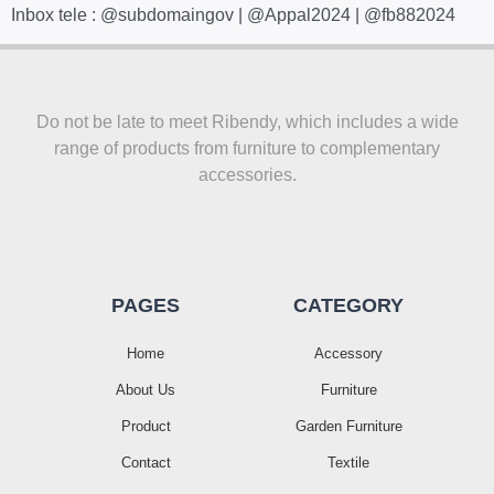
Inbox tele : @subdomaingov | @Appal2024 | @fb882024
Do not be late to meet Ribendy, which includes a wide
range of products from furniture to complementary
accessories.
PAGES
CATEGORY
Home
Accessory
About Us
Furniture
Product
Garden Furniture
Contact
Textile