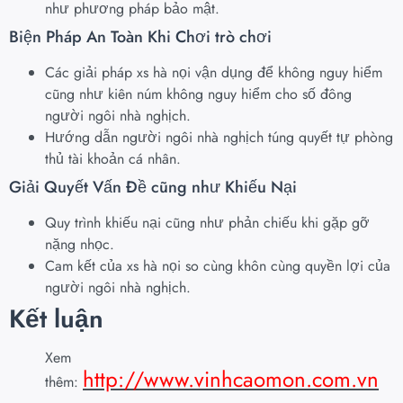
như phương pháp bảo mật.
Biện Pháp An Toàn Khi Chơi trò chơi
Các giải pháp xs hà nọi vận dụng để không nguy hiểm
cũng như kiên núm không nguy hiểm cho số đông
người ngôi nhà nghịch.
Hướng dẫn người ngôi nhà nghịch túng quyết tự phòng
thủ tài khoản cá nhân.
Giải Quyết Vấn Đề cũng như Khiếu Nại
Quy trình khiếu nại cũng như phản chiếu khi gặp gỡ
nặng nhọc.
Cam kết của xs hà nọi so cùng khôn cùng quyền lợi của
người ngôi nhà nghịch.
Kết luận
Xem
http://www.vinhcaomon.com.vn
thêm: