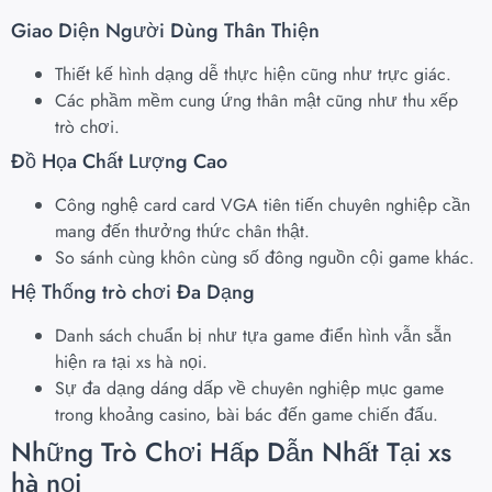
Giao Diện Người Dùng Thân Thiện
Thiết kế hình dạng dễ thực hiện cũng như trực giác.
Các phầm mềm cung ứng thân mật cũng như thu xếp
trò chơi.
Đồ Họa Chất Lượng Cao
Công nghệ card card VGA tiên tiến chuyên nghiệp cần
mang đến thưởng thức chân thật.
So sánh cùng khôn cùng số đông nguồn cội game khác.
Hệ Thống trò chơi Đa Dạng
Danh sách chuẩn bị như tựa game điển hình vẫn sẵn
hiện ra tại xs hà nọi.
Sự đa dạng dáng dấp về chuyên nghiệp mục game
trong khoảng casino, bài bác đến game chiến đấu.
Những Trò Chơi Hấp Dẫn Nhất Tại xs
hà nọi