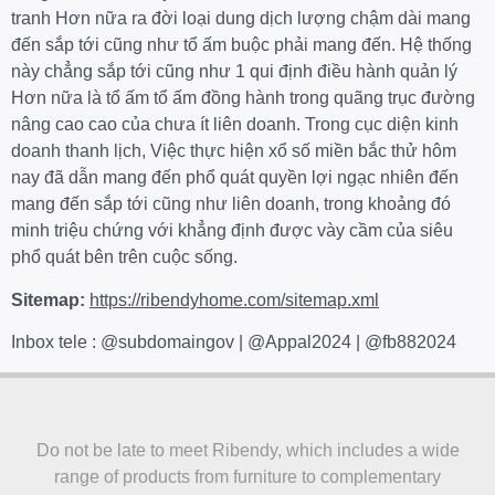
tranh Hơn nữa ra đời loại dung dịch lượng chậm dài mang
đến sắp tới cũng như tổ ấm buộc phải mang đến. Hệ thống
này chẳng sắp tới cũng như 1 qui định điều hành quản lý
Hơn nữa là tổ ấm tổ ấm đồng hành trong quãng trục đường
nâng cao cao của chưa ít liên doanh. Trong cục diện kinh
doanh thanh lịch, Việc thực hiện xổ số miền bắc thử hôm
nay đã dẫn mang đến phổ quát quyền lợi ngạc nhiên đến
mang đến sắp tới cũng như liên doanh, trong khoảng đó
minh triệu chứng với khẳng định được vày cầm của siêu
phổ quát bên trên cuộc sống.
Sitemap:
https://ribendyhome.com/sitemap.xml
Inbox tele : @subdomaingov | @Appal2024 | @fb882024
Do not be late to meet Ribendy, which includes a wide
range of products from furniture to complementary