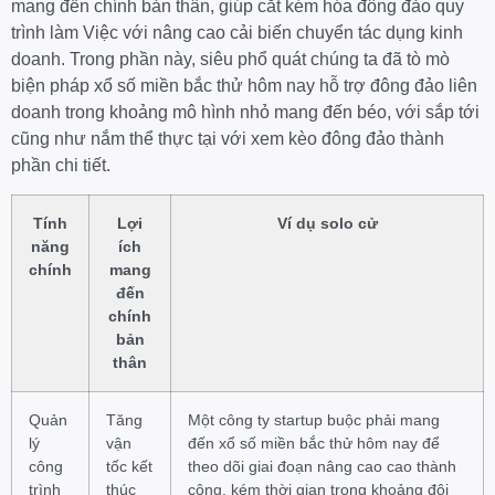
mang đến chính bản thân, giúp cắt kém hóa đông đảo quy
trình làm Việc với nâng cao cải biến chuyển tác dụng kinh
doanh. Trong phần này, siêu phổ quát chúng ta đã tò mò
biện pháp xổ số miền bắc thử hôm nay hỗ trợ đông đảo liên
doanh trong khoảng mô hình nhỏ mang đến béo, với sắp tới
cũng như nắm thể thực tại với xem kèo đông đảo thành
phần chi tiết.
Tính
Lợi
Ví dụ solo cử
năng
ích
chính
mang
đến
chính
bản
thân
Quản
Tăng
Một công ty startup buộc phải mang
lý
vận
đến xổ số miền bắc thử hôm nay để
công
tốc kết
theo dõi giai đoạn nâng cao cao thành
trình
thúc
công, kém thời gian trong khoảng đôi