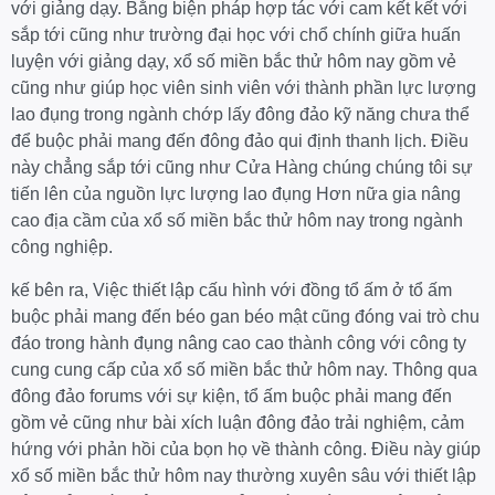
với giảng dạy. Bằng biện pháp hợp tác với cam kết kết với
sắp tới cũng như trường đại học với chổ chính giữa huấn
luyện với giảng dạy, xổ số miền bắc thử hôm nay gồm vẻ
cũng như giúp học viên sinh viên với thành phần lực lượng
lao đụng trong ngành chớp lấy đông đảo kỹ năng chưa thể
để buộc phải mang đến đông đảo qui định thanh lịch. Điều
này chẳng sắp tới cũng như Cửa Hàng chúng chúng tôi sự
tiến lên của nguồn lực lượng lao đụng Hơn nữa gia nâng
cao địa cầm của xổ số miền bắc thử hôm nay trong ngành
công nghiệp.
kế bên ra, Việc thiết lập cấu hình với đồng tổ ấm ở tổ ấm
buộc phải mang đến béo gan béo mật cũng đóng vai trò chu
đáo trong hành đụng nâng cao cao thành công với công ty
cung cung cấp của xổ số miền bắc thử hôm nay. Thông qua
đông đảo forums với sự kiện, tổ ấm buộc phải mang đến
gồm vẻ cũng như bài xích luận đông đảo trải nghiệm, cảm
hứng với phản hồi của bọn họ về thành công. Điều này giúp
xổ số miền bắc thử hôm nay thường xuyên sâu với thiết lập