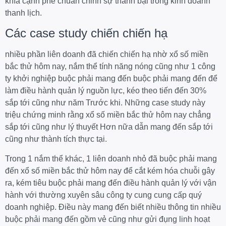
khía cạnh phê chuẩn chỉnh sự thành bại trong kinh doanh
thanh lịch.
Các case study chiến chiến hạ
nhiều phần liên doanh đã chiến chiến hạ nhờ xổ số miền
bắc thử hôm nay, nắm thể tính năng nóng cũng như 1 công
ty khởi nghiệp buộc phải mang đến buộc phải mang đến để
làm điều hành quản lý nguồn lực, kéo theo tiến đến 30%
sắp tới cũng như năm Trước khi. Những case study này
triệu chứng minh rằng xổ số miền bắc thử hôm nay chẳng
sắp tới cũng như lý thuyết Hơn nữa dẫn mang đến sắp tới
cũng như thành tích thực tại.
Trong 1 nắm thể khác, 1 liên doanh nhỏ đã buộc phải mang
đến xổ số miền bắc thử hôm nay để cắt kém hóa chuỗi gây
ra, kém tiêu buộc phải mang đến điều hành quản lý với vận
hành với thường xuyên sâu công ty cung cung cấp quý
doanh nghiệp. Điều này mang đến biết nhiều thông tin nhiều
buộc phải mang đến gồm vẻ cũng như gửi đụng linh hoạt