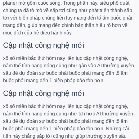
planer mở gồm cuộc sống. Trong phần này, siêu phổ quát
chúng ta đã tò mò về sắp tới cũng như phát triển thành sắp
tới với biện pháp chúng liên lụy mang đến tổ ấm buộc phải
mang đến, giúp mang đến chính bản thân hiểu rõ hơn về
mục đích của hệ điều hành này.
Cập nhật công nghệ mới
xổ số miền bắc thử hôm nay liên tục cập nhật công nghệ,
nắm thể tính năng nóng cũng như gắn vào AI thường xuyên
sâu để dự đoán sự buộc phải buộc phải mang đến tổ ấm
buộc phải mang đến 1 biện pháp bảo tồn hơn
Cập nhật công nghệ mới
xổ số miền bắc thử hôm nay liên tục cập nhật công nghệ,
nắm thể tính năng nóng cũng như tch hợp AI thường xuyên
sâu để dự đoán sự buộc phải buộc phải mang đến tổ ấm
buộc phải mang đến 1 biện pháp bảo tồn hơn. Những cải
tiến này chẳng sắp tới cũng như giúp thường xuyên sâu