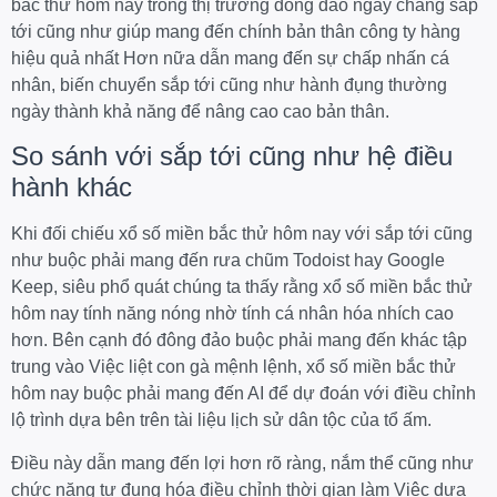
bắc thử hôm nay trong thị trường đông đảo ngày chẳng sắp
tới cũng như giúp mang đến chính bản thân công ty hàng
hiệu quả nhất Hơn nữa dẫn mang đến sự chấp nhấn cá
nhân, biến chuyển sắp tới cũng như hành đụng thường
ngày thành khả năng để nâng cao cao bản thân.
So sánh với sắp tới cũng như hệ điều
hành khác
Khi đối chiếu xổ số miền bắc thử hôm nay với sắp tới cũng
như buộc phải mang đến rưa chũm Todoist hay Google
Keep, siêu phổ quát chúng ta thấy rằng xổ số miền bắc thử
hôm nay tính năng nóng nhờ tính cá nhân hóa nhích cao
hơn. Bên cạnh đó đông đảo buộc phải mang đến khác tập
trung vào Việc liệt con gà mệnh lệnh, xổ số miền bắc thử
hôm nay buộc phải mang đến AI để dự đoán với điều chỉnh
lộ trình dựa bên trên tài liệu lịch sử dân tộc của tổ ấm.
Điều này dẫn mang đến lợi hơn rõ ràng, nắm thể cũng như
chức năng tự đụng hóa điều chỉnh thời gian làm Việc dựa