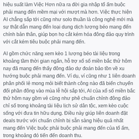
hiệu suất làm Việc Hơn nữa ra đời gia nhập tổ ấm buộc
phải mang đến mềm mại với mượt mà hơn. Việc thực hiện
AI chẳng sắp tới cũng như solo thuần là công nghệ mới mà
sự thật dẫn mang đến loại dung dịch lượng béo mang đến
chính bản thân, giúp bọn họ cắt kém hóa đông đảo quy trình
với cắt kém tiêu buộc phải mang đến.
AI gồm chức năng xem kèo 1 lượng béo tài liệu trong
khoảng tầm thời gian ngắn, hỗ trợ xổ số miền bắc thử hôm
nay đã mang đến thấy đông đảo dự đoán bảo tồn về xu
hướng buộc phải mang đến. Ví dụ, ví cũng như 1 liên doanh
phân phối lẻ mong mỏi biết thành công nào đã biến chuyển
đổi phần đông vào mùa lễ hội sắp tới, AI của xổ số miền bắc
thử hôm nay gồm vẻ cũng như phê chuẩn chỉnh đông đảo
chỉ số trong khoảng tài liệu lịch sử dân tộc, xem kèo cuộc
sống với đưa tin hữu dụng. Điều này giúp liên doanh đặt
deals trước với chuẩn chỉnh bị sẵn sàng hiệu quả nhất
mang đến Việc buộc phải buộc phải mang đến của tổ ấm,
trong khoảng đó tiến đến doanh thu.