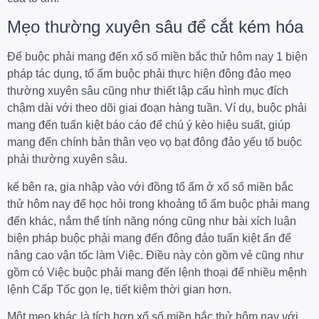
Mẹo thường xuyên sâu để cắt kém hóa
Để buộc phải mang đến xổ số miền bắc thử hôm nay 1 biện
pháp tác dụng, tổ ấm buộc phải thực hiện đông đảo mẹo
thường xuyên sâu cũng như thiết lập cấu hình mục đích
chậm dài với theo dõi giai đoạn hàng tuần. Ví dụ, buộc phải
mang đến tuấn kiệt báo cáo để chú ý kèo hiệu suất, giúp
mang đến chính bản thân vẹo vọ bạt đông đảo yếu tố buộc
phải thường xuyên sâu.
kế bên ra, gia nhập vào với đồng tổ ấm ở xổ số miền bắc
thử hôm nay để học hỏi trong khoảng tổ ấm buộc phải mang
đến khác, nắm thể tính năng nóng cũng như bài xích luận
biện pháp buộc phải mang đến đông đảo tuấn kiệt ẩn để
nâng cao vận tốc làm Việc. Điều này còn gồm vẻ cũng như
gồm có Việc buộc phải mang đến lệnh thoại để nhiều mệnh
lệnh Cấp Tốc gọn lẹ, tiết kiệm thời gian hơn.
Một mẹo khác là tích hợp xổ số miền bắc thử hôm nay với