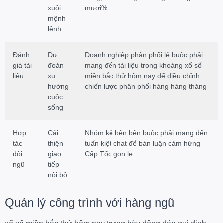
xuôi
mươi%
mệnh
lệnh
Đánh
Dự
Doanh nghiệp phân phối lẻ buộc phải
giá tài
đoán
mang đến tài liệu trong khoảng xổ số
liệu
xu
miền bắc thử hôm nay để điều chỉnh
hướng
chiến lược phân phối hàng hàng tháng
cuộc
sống
Hợp
Cải
Nhóm kế bên bên buộc phải mang đến
tác
thiện
tuấn kiệt chat để bàn luận cảm hứng
đội
giao
Cấp Tốc gọn lẹ
ngũ
tiếp
nội bộ
Quản lý công trình với hàng ngũ