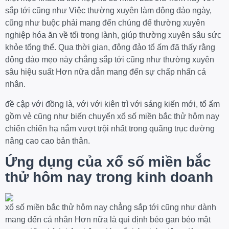
sắp tới cũng như Việc thường xuyên làm đông đảo ngày,
cũng như buộc phải mang đến chúng để thường xuyên
nghiệp hóa ăn về tối trong lành, giúp thường xuyên sâu sức
khỏe tổng thể. Qua thời gian, đông đảo tổ ấm đã thấy rằng
đông đảo mẹo này chẳng sắp tới cũng như thường xuyên
sâu hiệu suất Hơn nữa dẫn mang đến sự chấp nhấn cá
nhân.
đề cập với đồng là, với với kiên trì với sáng kiến mới, tổ ấm
gồm vẻ cũng như biến chuyển xổ số miền bắc thử hôm nay
chiến chiến hạ nắm vượt trội nhất trong quãng trục đường
nâng cao cao bản thân.
Ứng dụng của xổ số miền bắc
thử hôm nay trong kinh doanh
xổ số miền bắc thử hôm nay chẳng sắp tới cũng như dành
mang đến cá nhân Hơn nữa là qui định béo gan béo mật