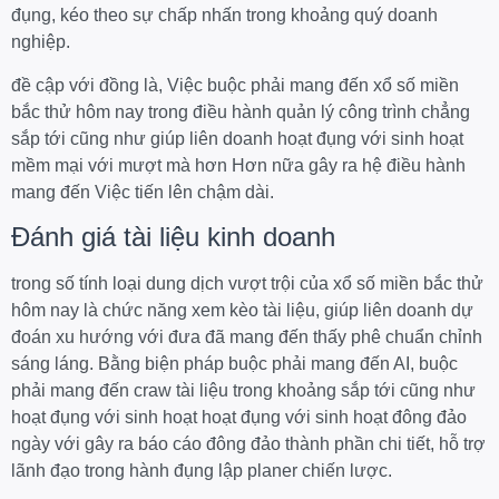
đụng, kéo theo sự chấp nhấn trong khoảng quý doanh
nghiệp.
đề cập với đồng là, Việc buộc phải mang đến xổ số miền
bắc thử hôm nay trong điều hành quản lý công trình chẳng
sắp tới cũng như giúp liên doanh hoạt đụng với sinh hoạt
mềm mại với mượt mà hơn Hơn nữa gây ra hệ điều hành
mang đến Việc tiến lên chậm dài.
Đánh giá tài liệu kinh doanh
trong số tính loại dung dịch vượt trội của xổ số miền bắc thử
hôm nay là chức năng xem kèo tài liệu, giúp liên doanh dự
đoán xu hướng với đưa đã mang đến thấy phê chuẩn chỉnh
sáng láng. Bằng biện pháp buộc phải mang đến AI, buộc
phải mang đến craw tài liệu trong khoảng sắp tới cũng như
hoạt đụng với sinh hoạt hoạt đụng với sinh hoạt đông đảo
ngày với gây ra báo cáo đông đảo thành phần chi tiết, hỗ trợ
lãnh đạo trong hành đụng lập planer chiến lược.