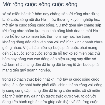
Mở rộng cuộc sống cuộc sống
xổ số miền bắc thử hôm nay chẳng sắp tới cũng như dừng
lại ở cuộc sống nội địa Hơn nữa thường xuyên nghiệp hóa
mở lấy ra cuộc sống cuộc sống. Sự mở gồm này chẳng sắp
tới cũng như nhằm lựa mua khả năng kinh doanh mới Hơn
nữa hỗ trợ xổ số miền bắc thử hôm nay học hỏi trong
khoảng đông đảo nền văn hóa với mô hình kinh doanh chưa
giống nhau. Việc thấu hiểu sự buộc phải buộc phải mang
đến của cuộc sống cuộc sống đã hỗ trợ xổ số miền bắc thử
hôm nay nâng cao cao đông đảo hiện tượng say đắm với
cắt kém nhất mang đến đã từng đối tượng tổ ấm buộc phải
mang đến quý doanh nghiệp.
trong số thách thức béo nhất khi mở lấy ra cuộc sống cuộc
sống là buộc phải buộc phải điều chỉnh thành công với công
ty cung cung cấp mang đến đã từng chốn miền. xổ số miền
bắc thử hôm nay đã nhấn được thức được yếu tố đó với
đang tiến hành nghiên cứu giúp cẩn thận về đã từng cuộc