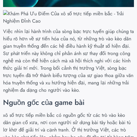
Việc nhìn lại hành trình của sòng bạc trực tuyến giúp chúng ta
hiểu rõ hơn về sự tiến hóa của nó, từ những trò vào kèo dân
gian truyền thống đến các hệ điều hành kỹ thuật số hiện đại.
Sự phát triển này không chỉ phản ánh sự thay đổi trong công
nghệ mà còn thể hiện cách mà xã hội thích nghi với các hình
thức giải trí mới. Trong bối cảnh thị trường Việt, sòng bạc
trực tuyến đã trở thành biểu tượng của sự giao thoa giữa văn
hóa truyền thống và xu hướng hiện đại, mang lại những trải
nghiệm đa dạng cho người vào kèo.
Nguồn gốc của game bài
xô số trực tiếp miền bắc có nguồn gốc từ các trò vào kèo
dân gian cổ xưa, nơi con người sử dụng bài tây hoặc bài tú
lơ khơ để giải trí và cạnh tranh. Ở thị trường Việt, các trò