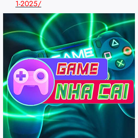
1-2025/