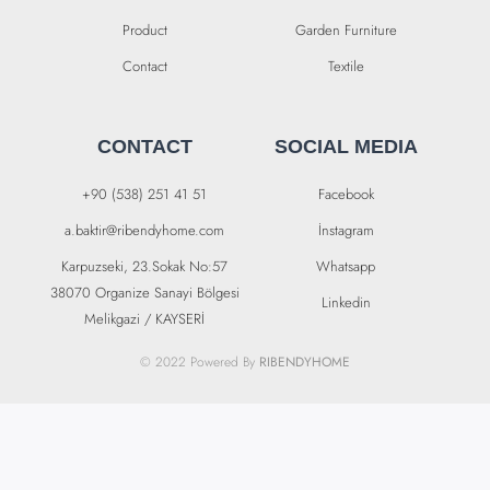
Product
Garden Furniture
Contact
Textile
CONTACT
SOCIAL MEDIA
+90 (538) 251 41 51
Facebook
a.baktir@ribendyhome.com
İnstagram
Karpuzseki, 23.Sokak No:57
Whatsapp
38070 Organize Sanayi Bölgesi
Linkedin
Melikgazi / KAYSERİ
© 2022 Powered By
RIBENDYHOME