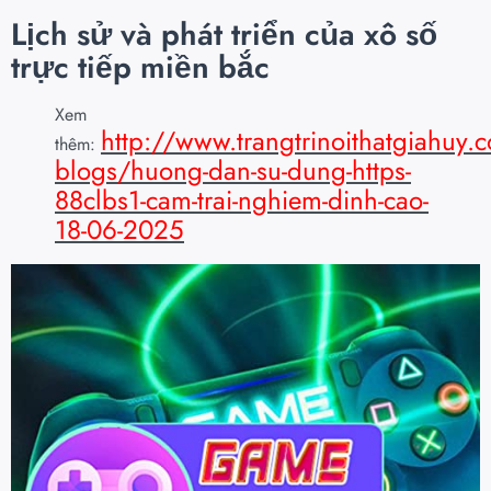
Lịch sử và phát triển của xô số
trực tiếp miền bắc
Xem
http://www.trangtrinoithatgiahuy.
thêm:
blogs/huong-dan-su-dung-https-
88clbs1-cam-trai-nghiem-dinh-cao-
18-06-2025