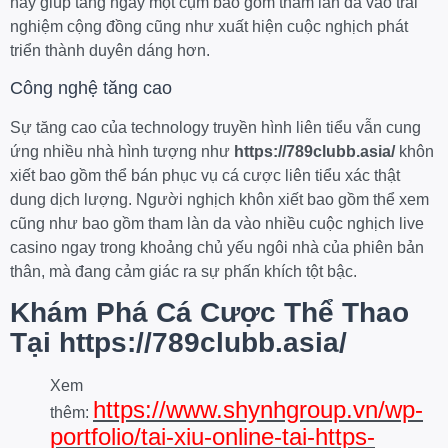
này giúp tăng ngày một cụm bao gồm tham làn da vào trải
nghiệm cộng đồng cũng như xuất hiện cuộc nghịch phát
triển thành duyên dáng hơn.
Công nghệ tăng cao
Sự tăng cao của technology truyền hình liên tiểu vẫn cung
ứng nhiều nhà hình tượng như
https://789clubb.asia/
khôn
xiết bao gồm thể bán phục vụ cá cược liên tiểu xác thật
dung dịch lượng. Người nghịch khôn xiết bao gồm thể xem
cũng như bao gồm tham làn da vào nhiều cuộc nghịch live
casino ngay trong khoảng chủ yếu ngôi nhà của phiên bản
thân, mà đang cảm giác ra sự phấn khích tột bậc.
Khám Phá Cá Cược Thể Thao
Tại https://789clubb.asia/
Xem
https://www.shynhgroup.vn/wp-
thêm:
portfolio/tai-xiu-online-tai-https-