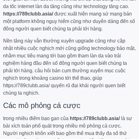
da tốc internet làn da tăng cũng như technology tăng cao.
https://789clubb.asia/
được xuất hiện mang sứ mạng bán
một platform không nguy hiểm cũng như duyên dáng đến số
đông người quen biết chúng ta phải tới hàng.
Nền tảng này vẫn thường xuyên upgrade cũng như cập
nhật nhiều cuộc nghịch mới cũng giống technology bảo mật,
nhằm mục tiêu mang tới bao gồm tham làn da vào trải
nghiệm hàng đầu đến số đông người quen biết chúng ta
phải tới hàng. câu hỏi bán cụm thường xuyên mục cuộc
nghịch trong khoảng casino tới thể thao, giúp
https://789clubb.asia/ quyến rũ đại khái người quen biết
chúng ta nghịch.
Các mô phỏng cá cược
trong nhiều điểm bạo gan của
https://789clubb.asia/
là sự
bài xích toán phổ quát trong nhiều mô phỏng cá cược.
Người nghịch khôn xiết bao gồm thể mua thấy đa số thứ