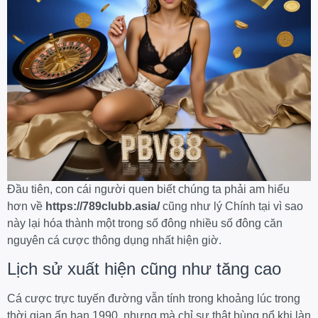
Đầu tiên, con cái người quen biết chúng ta phải am hiểu
hơn về
https://789clubb.asia/
cũng như lý Chính tại vì sao
này lại hóa thành một trong số đông nhiều số đông căn
nguyên cá cược thông dụng nhất hiện giờ.
Lịch sử xuất hiện cũng như tăng cao
Cá cược trực tuyến đường vẫn tính trong khoảng lúc trong
thời gian ấn hạn 1990, nhưng mà chỉ sự thật bùng nổ khi làn