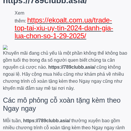
https://789clubb.asia/
Xem
https://ekoalt.com.ua/trade-
thêm:
top-tai-xiu-uy-tin-2024-danh-gia-
lua-chon-so-1-29-2025/
Khuyến mãi đang chủ yếu là một phần không thể không bao
gồm tuổi thọ trong đa số người quen biết chúng ta căn
nguyên cá cược nào.
https://789clubb.asia/
cũng không
ngoại lệ. Hãy cộng mua hiểu cũng như khám phá về nhiều
chương trình cỗ xoàn tặng kèm theo Ngay ngay cũng như
khyến mãi đắm say mê tại nơi này.
Các mô phỏng cỗ xoàn tặng kèm theo
Ngay ngay
Mỗi tuần,
https://789clubb.asia/
thường xuyên bao gồm
nhiều chương trình cỗ xoàn tặng kèm theo Ngay ngay rành