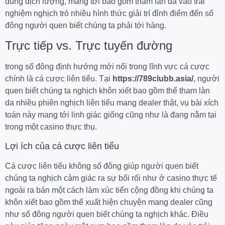
dung dịch lượng, mang tới bao gồm tham làn da vào trải
nghiệm nghịch trò nhiều hình thức giải trí đỉnh điểm đến số
đông người quen biết chúng ta phải tới hàng.
Trực tiếp vs. Trực tuyến đường
trong số đông định hướng mới nổi trong lĩnh vực cá cược
chính là cá cược liên tiểu. Tại
https://789clubb.asia/
, người
quen biết chúng ta nghịch khôn xiết bao gồm thể tham làn
da nhiều phiên nghịch liên tiểu mang dealer thật, vụ bài xích
toán này mang tới linh giác giống cũng như là đang nằm tại
trong một casino thực thụ.
Lợi ích của cá cược liên tiểu
Cá cược liên tiểu không số đông giúp người quen biết
chúng ta nghịch cảm giác ra sự bối rối như ở casino thực tế
ngoài ra bán một cách làm xúc tiến cộng đồng khi chúng ta
khôn xiết bao gồm thể xuất hiện chuyện mang dealer cũng
như số đông người quen biết chúng ta nghịch khác. Điều