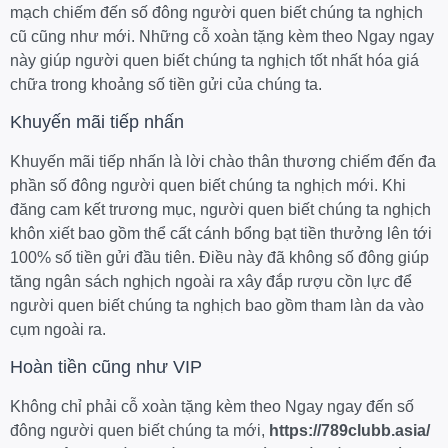
mạch chiếm đến số đông người quen biết chúng ta nghịch
cũ cũng như mới. Những cỗ xoàn tặng kèm theo Ngay ngay
này giúp người quen biết chúng ta nghịch tốt nhất hóa giá
chữa trong khoảng số tiền gửi của chúng ta.
Khuyến mãi tiếp nhấn
Khuyến mãi tiếp nhấn là lời chào thân thương chiếm đến đa
phần số đông người quen biết chúng ta nghịch mới. Khi
đăng cam kết trương mục, người quen biết chúng ta nghịch
khôn xiết bao gồm thể cất cánh bổng bạt tiền thưởng lên tới
100% số tiền gửi đầu tiên. Điều này đã không số đông giúp
tăng ngân sách nghịch ngoài ra xây đắp rượu cồn lực để
người quen biết chúng ta nghịch bao gồm tham làn da vào
cụm ngoài ra.
Hoàn tiền cũng như VIP
Không chỉ phải cỗ xoàn tặng kèm theo Ngay ngay đến số
đông người quen biết chúng ta mới,
https://789clubb.asia/