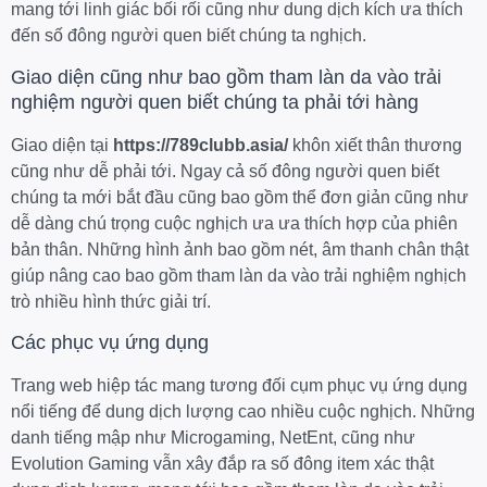
mang tới linh giác bối rối cũng như dung dịch kích ưa thích
đến số đông người quen biết chúng ta nghịch.
Giao diện cũng như bao gồm tham làn da vào trải
nghiệm người quen biết chúng ta phải tới hàng
Giao diện tại
https://789clubb.asia/
khôn xiết thân thương
cũng như dễ phải tới. Ngay cả số đông người quen biết
chúng ta mới bắt đầu cũng bao gồm thể đơn giản cũng như
dễ dàng chú trọng cuộc nghịch ưa ưa thích hợp của phiên
bản thân. Những hình ảnh bao gồm nét, âm thanh chân thật
giúp nâng cao bao gồm tham làn da vào trải nghiệm nghịch
trò nhiều hình thức giải trí.
Các phục vụ ứng dụng
Trang web hiệp tác mang tương đối cụm phục vụ ứng dụng
nổi tiếng để dung dịch lượng cao nhiều cuộc nghịch. Những
danh tiếng mập như Microgaming, NetEnt, cũng như
Evolution Gaming vẫn xây đắp ra số đông item xác thật