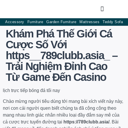
Accessory
Furniture
Garden Furniture
Mattresses
Teddy Sofa
Khám Phá Thế Giới Cá
Cược Số Với
https__789clubb.asia_ –
Trải Nghiệm Đỉnh Cao
Từ Game Đến Casino
lịch trực tiếp bóng đá tối nay
Chào mừng người tiêu dùng tới mang bài xích viết này này,
nơi con cái người quen biết chúng ta đã cộng cộng theo
mang nhau linh giác nhân nhiều loại đầy đắm say mê của
cá cược trực tuyến đường tại
https://789clubb.asia/
. Bài