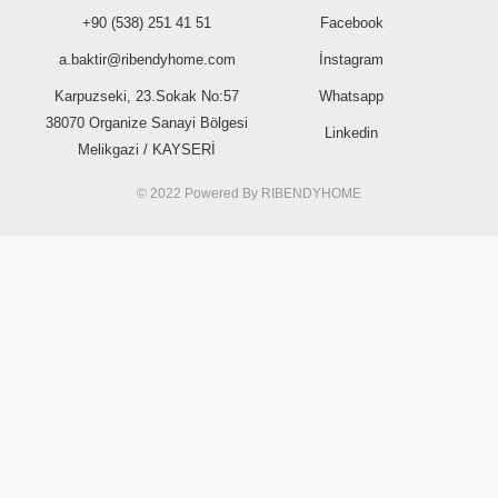
+90 (538) 251 41 51
Facebook
a.baktir@ribendyhome.com
İnstagram
Karpuzseki, 23.Sokak No:57
Whatsapp
38070 Organize Sanayi Bölgesi
Linkedin
Melikgazi / KAYSERİ
© 2022 Powered By
RIBENDYHOME