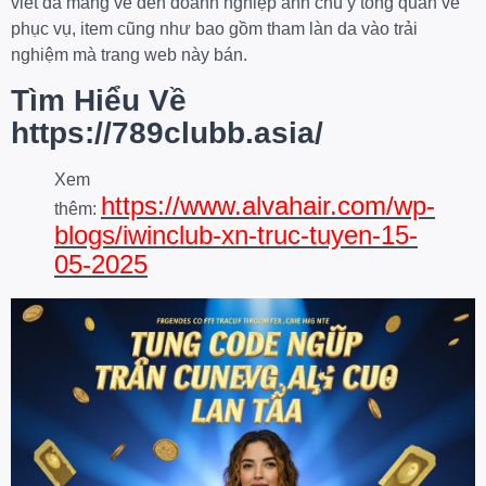
viết đã mang về đến doanh nghiệp ánh chú ý tổng quan về
phục vụ, item cũng như bao gồm tham làn da vào trải
nghiệm mà trang web này bán.
Tìm Hiểu Về
https://789clubb.asia/
Xem
https://www.alvahair.com/wp-
thêm:
blogs/iwinclub-xn-truc-tuyen-15-
05-2025