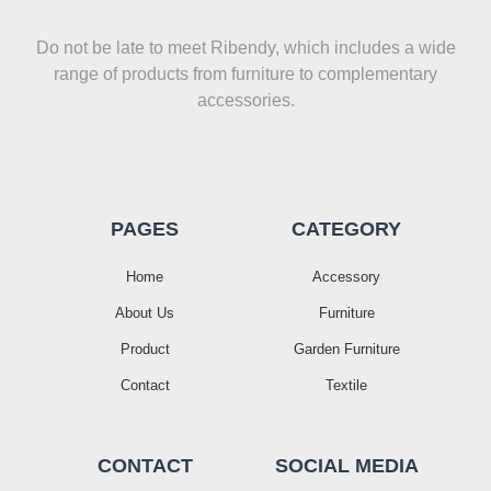
Do not be late to meet Ribendy, which includes a wide
range of products from furniture to complementary
accessories.
PAGES
CATEGORY
Home
Accessory
About Us
Furniture
Product
Garden Furniture
Contact
Textile
CONTACT
SOCIAL MEDIA