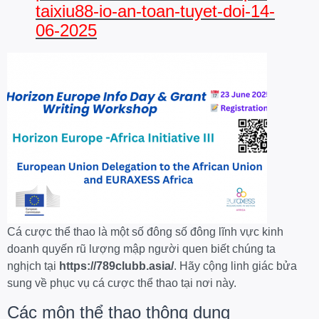
taixiu88-io-an-toan-tuyet-doi-14-
06-2025
Cá cược thể thao là một số đông số đông lĩnh vực kinh
doanh quyến rũ lượng mập người quen biết chúng ta
nghịch tại
https://789clubb.asia/
. Hãy cộng linh giác bửa
sung về phục vụ cá cược thể thao tại nơi này.
Các môn thể thao thông dụng