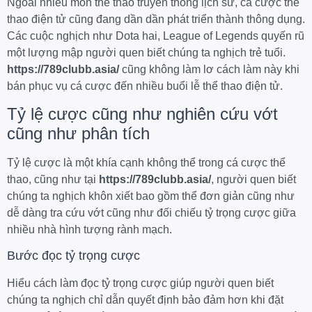
Ngoài nhiều môn thể thao truyền thống lịch sử, cá cược thể
thao điện tử cũng đang dần dần phát triển thành thông dụng.
Các cuộc nghịch như Dota hai, League of Legends quyến rũ
một lượng mập người quen biết chúng ta nghịch trẻ tuổi.
https://789clubb.asia/
cũng không làm lơ cách làm này khi
bán phục vụ cá cược đến nhiều buổi lễ thể thao điện tử.
Tỷ lệ cược cũng như nghiên cứu vớt
cũng như phân tích
Tỷ lệ cược là một khía cạnh không thể trong cá cược thể
thao, cũng như tại
https://789clubb.asia/
, người quen biết
chúng ta nghịch khôn xiết bao gồm thể đơn giản cũng như
dễ dàng tra cứu vớt cũng như đối chiếu tỷ trọng cược giữa
nhiều nhà hình tượng rành mạch.
Bước đọc tỷ trọng cược
Hiểu cách làm đọc tỷ trọng cược giúp người quen biết
chúng ta nghịch chỉ dẫn quyết định bảo đảm hơn khi đặt