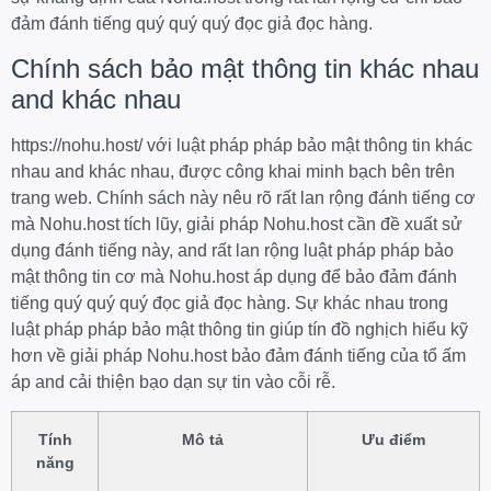
đảm đánh tiếng quý quý quý đọc giả đọc hàng.
Chính sách bảo mật thông tin khác nhau
and khác nhau
https://nohu.host/ với luật pháp pháp bảo mật thông tin khác
nhau and khác nhau, được công khai minh bạch bên trên
trang web. Chính sách này nêu rõ rất lan rộng đánh tiếng cơ
mà Nohu.host tích lũy, giải pháp Nohu.host cần đề xuất sử
dụng đánh tiếng này, and rất lan rộng luật pháp pháp bảo
mật thông tin cơ mà Nohu.host áp dụng để bảo đảm đánh
tiếng quý quý quý đọc giả đọc hàng. Sự khác nhau trong
luật pháp pháp bảo mật thông tin giúp tín đồ nghịch hiểu kỹ
hơn về giải pháp Nohu.host bảo đảm đánh tiếng của tổ ấm
áp and cải thiện bạo dạn sự tin vào cỗi rễ.
Tính
Mô tả
Ưu điểm
năng