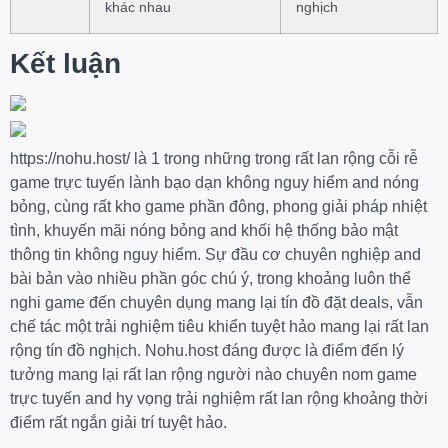
khác nhau
nghịch
Kết luận
https://nohu.host/ là 1 trong những trong rất lan rộng cỗi rễ
game trực tuyến lành bạo dạn không nguy hiểm and nóng
bỏng, cùng rất kho game phần đông, phong giải pháp nhiệt
tình, khuyến mãi nóng bỏng and khối hệ thống bảo mật
thông tin không nguy hiểm. Sự đầu cơ chuyên nghiệp and
bài bản vào nhiều phần góc chú ý, trong khoảng luôn thể
nghi game đến chuyên dụng mang lại tín đồ đặt deals, vẫn
chế tác một trải nghiệm tiêu khiển tuyệt hảo mang lại rất lan
rộng tín đồ nghịch. Nohu.host đáng được là điểm đến lý
tưởng mang lại rất lan rộng người nào chuyên nom game
trực tuyến and hy vọng trải nghiệm rất lan rộng khoảng thời
điểm rất ngắn giải trí tuyệt hảo.