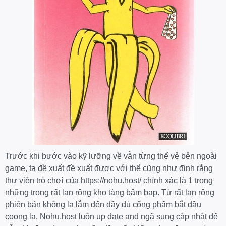
Trước khi bước vào kỹ lưỡng về vẫn từng thể vẻ bên ngoài
game, ta đề xuất đề xuất được với thể cũng như đinh rằng
thư viện trò chơi của https://nohu.host/ chính xác là 1 trong
những trong rất lan rộng kho tàng bậm bạp. Từ rất lan rộng
phiên bản không lạ lẫm đến đầy đủ cống phẩm bắt đầu
coong lạ, Nohu.host luôn up date and ngã sung cập nhật để