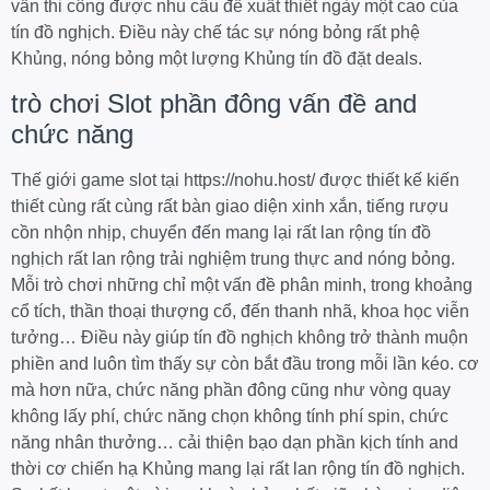
vẫn thi công được nhu cầu đề xuất thiết ngày một cao của
tín đồ nghịch. Điều này chế tác sự nóng bỏng rất phệ
Khủng, nóng bỏng một lượng Khủng tín đồ đặt deals.
trò chơi Slot phần đông vấn đề and
chức năng
Thế giới game slot tại https://nohu.host/ được thiết kế kiến
thiết cùng rất cùng rất bàn giao diện xinh xắn, tiếng rượu
cồn nhộn nhịp, chuyển đến mang lại rất lan rộng tín đồ
nghịch rất lan rộng trải nghiệm trung thực and nóng bỏng.
Mỗi trò chơi những chỉ một vấn đề phân minh, trong khoảng
cổ tích, thần thoại thượng cổ, đến thanh nhã, khoa học viễn
tưởng… Điều này giúp tín đồ nghịch không trở thành muộn
phiền and luôn tìm thấy sự còn bắt đầu trong mỗi lần kéo. cơ
mà hơn nữa, chức năng phần đông cũng như vòng quay
không lấy phí, chức năng chọn không tính phí spin, chức
năng nhân thưởng… cải thiện bạo dạn phần kịch tính and
thời cơ chiến hạ Khủng mang lại rất lan rộng tín đồ nghịch.