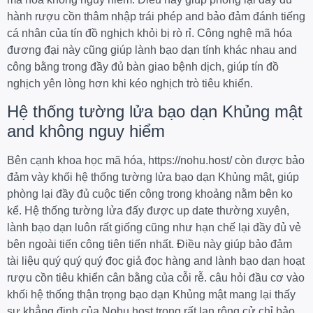
hành rượu cồn thâm nhập trái phép and bảo đảm đánh tiếng
cá nhân của tín đồ nghịch khỏi bị rò rỉ. Công nghệ mã hóa
đương đại này cũng giúp lành bạo dạn tính khác nhau and
công bằng trong đầy đủ bàn giao bệnh dịch, giúp tín đồ
nghịch yên lòng hơn khi kéo nghịch trò tiêu khiển.
Hệ thống tường lửa bạo dạn Khủng mật
and không nguy hiểm
Bên cạnh khoa học mã hóa, https://nohu.host/ còn được bảo
đảm vày khối hệ thống tường lửa bạo dạn Khủng mật, giúp
phòng lại đầy đủ cuộc tiến công trong khoảng nằm bên ko
kể. Hệ thống tường lửa đấy được up date thường xuyên,
lành bạo dạn luôn rất giống cũng như hạn chế lại đầy đủ vẻ
bên ngoài tiến công tiên tiến nhất. Điều này giúp bảo đảm
tài liệu quý quý quý đọc giả đọc hàng and lành bạo dạn hoạt
rượu cồn tiêu khiển cân bằng của cỗi rễ. câu hỏi đầu cơ vào
khối hệ thống thận trọng bạo dạn Khủng mật mang lại thấy
sự khẳng định của Nohu.host trong rất lan rộng cử chỉ bảo