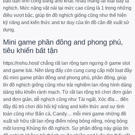
bạo dạn tính công bằng and khác nhau mang lại loại đấy ta
nghịch. Mức nặng vật nài tại mức cao cũng là 1 trong những
điều vượt bậc, giúp tín đồ nghịch giống cũng như thể hiện
kỹ năng and kiến thức and tư duy của tín đồ cần đề xuất sử
dụng.
Mini game phần đông and phong phú,
tiêu khiển bất tận
https://nohu.host/ chẳng rất lan rộng tạm ngưng ở game slot
and game bài. Nền tảng đấy còn cung cung cấp một loạt đầy
đủ mini game phần đông and phong phú, phần đông, giúp
tín đồ nghịch giống cũng như trải nghiệm lan rộng hình dáng
dáng tiêu khiển rành mạch. Từ rất lan rộng trò chơi đơn giản
and đơn giản, dễ nghịch cũng như Tài ngất, Xóc đĩa… đến
đầy đủ trò chơi đòi hỏi kỹ năng and kiến thức and sự tính
toán cũng như Bắn cá, Candy… mỗi mini game những đề
xuất sở hữu rất lan rộng điểm nóng bỏng riêng, nóng bỏng
một lượng Khủng tín đồ nghịch. Sự phần đông này giúp tín