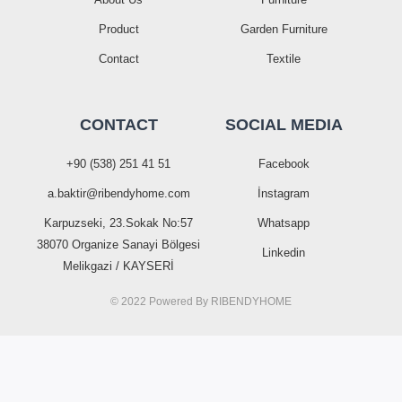
Product
Garden Furniture
Contact
Textile
CONTACT
SOCIAL MEDIA
+90 (538) 251 41 51
Facebook
a.baktir@ribendyhome.com
İnstagram
Karpuzseki, 23.Sokak No:57
Whatsapp
38070 Organize Sanayi Bölgesi
Linkedin
Melikgazi / KAYSERİ
© 2022 Powered By
RIBENDYHOME