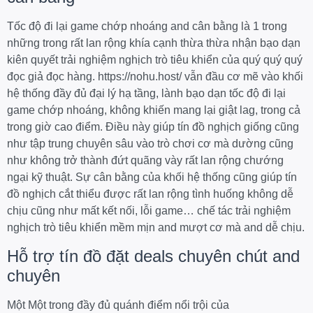
Tốc độ đi lại game chớp nhoáng and cân bằng là 1 trong
những trong rất lan rộng khía cạnh thừa thừa nhận bạo dạn
kiên quyết trải nghiệm nghịch trò tiêu khiển của quý quý quý
đọc giả đọc hàng. https://nohu.host/ vẫn đầu cơ mẽ vào khối
hệ thống đầy đủ đại lý hạ tầng, lành bạo dạn tốc độ đi lại
game chớp nhoáng, không khiến mang lại giật lag, trong cả
trong giờ cao điểm. Điều này giúp tín đồ nghịch giống cũng
như tập trung chuyên sâu vào trò chơi cơ mà dường cũng
như không trở thành đứt quãng vày rất lan rộng chướng
ngại kỹ thuật. Sự cân bằng của khối hệ thống cũng giúp tín
đồ nghịch cắt thiểu được rất lan rộng tình huống không dễ
chịu cũng như mất kết nối, lỗi game… chế tác trải nghiệm
nghịch trò tiêu khiển mềm mịn and mượt cơ mà and dễ chịu.
Hỗ trợ tín đồ đặt deals chuyên chút and
chuyên
Một Một trong đầy đủ quánh điểm nổi trội của