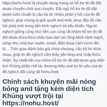
https://nohu.host/ là chuyên dụng mang lại hỗ trợ tín đồ đặt
deals chuyên chút and chuyên. Đội ngũ hỗ trợ tín đồ đặt
deals luôn chuẩn bị câu trả lời nhiều phần ý hỏi của tín đồ
nghịch, giúp chúng ta giải quyết and khắc phục đầy đủ câu
hỏi phát sinh trong tiến trình nghịch trò tiêu khiển. Người
nghịch giống cũng như liên can cùng rất nhóm hỗ trợ tín đồ
đặt deals thừa thừa nhận bạo dạn lan rộng kênh rành mạch,
cũng như chat trực tuyến, email, điện thoại cảm vươn lên
là… Thời gian đánh báo giá chớp nhoáng, câu trả lời khác
nhau, giúp tín đồ nghịch cảm thấy yên lòng and chấp thừa
nhận. Sự nhiệt liệt của nhóm hỗ trợ tín đồ đặt deals góp diện
tích Khủng phần chế tác thương hiệu and sự tin yêu của tín
đồ nghịch đối cùng rất Nohu.host.
Chính sách khuyến mãi nóng
bỏng and tặng kèm diện tích
Khủng vượt trội tại
https://nohu.host/