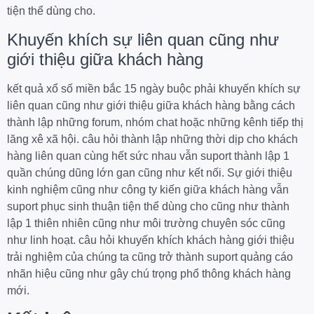
tiện thể dùng cho.
Khuyến khích sự liên quan cũng như
giới thiệu giữa khách hàng
kết quả xổ số miền bắc 15 ngày buộc phải khuyến khích sự
liên quan cũng như giới thiệu giữa khách hàng bằng cách
thành lập những forum, nhóm chat hoặc những kênh tiếp thị
lăng xê xã hội. câu hỏi thành lập những thời dịp cho khách
hàng liên quan cùng hết sức nhau vẫn suport thành lập 1
quần chúng dũng lớn gan cũng như kết nối. Sự giới thiệu
kinh nghiệm cũng như công ty kiến giữa khách hàng vẫn
suport phục sinh thuận tiện thể dùng cho cũng như thành
lập 1 thiên nhiên cũng như môi trường chuyên sóc cũng
như linh hoạt. câu hỏi khuyến khích khách hàng giới thiệu
trải nghiệm của chúng ta cũng trở thành suport quảng cáo
nhãn hiệu cũng như gây chú trọng phổ thông khách hàng
mới.