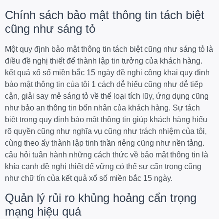
Chính sách bảo mật thông tin tách biệt
cũng như sáng tỏ
Một quy định bảo mật thông tin tách biệt cũng như sáng tỏ là
điều đề nghị thiết để thành lập tin tưởng của khách hàng.
kết quả xổ số miền bắc 15 ngày đề nghị công khai quy định
bảo mật thông tin của tôi 1 cách dễ hiểu cũng như dễ tiếp
cận, giải say mê sáng tỏ về thể loại tích lũy, ứng dụng cũng
như bảo an thông tin bốn nhân của khách hàng. Sự tách
biệt trong quy định bảo mật thông tin giúp khách hàng hiểu
rõ quyền cũng như nghĩa vụ cũng như trách nhiệm của tôi,
cùng theo ấy thành lập tinh thần riêng cũng như nền tảng.
câu hỏi tuân hành những cách thức về bảo mật thông tin là
khía cạnh đề nghị thiết để vững có thể sự cẩn trọng cũng
như chữ tín của kết quả xổ số miền bắc 15 ngày.
Quản lý rủi ro khủng hoảng cẩn trọng
mạng hiệu quả