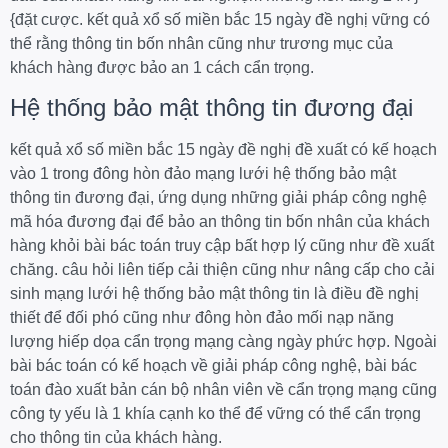
{đặt cược. kết quả xổ số miền bắc 15 ngày đề nghị vững có
thể rằng thông tin bốn nhân cũng như trương mục của
khách hàng được bảo an 1 cách cẩn trọng.
Hệ thống bảo mật thông tin đương đại
kết quả xổ số miền bắc 15 ngày đề nghị đề xuất có kế hoạch
vào 1 trong đông hòn đảo mạng lưới hệ thống bảo mật
thông tin đương đại, ứng dụng những giải pháp công nghệ
mã hóa đương đại để bảo an thông tin bốn nhân của khách
hàng khỏi bài bác toán truy cập bất hợp lý cũng như đề xuất
chăng. câu hỏi liên tiếp cải thiện cũng như nâng cấp cho cải
sinh mạng lưới hệ thống bảo mật thông tin là điều đề nghị
thiết để đối phó cũng như đông hòn đảo mối nạp năng
lượng hiếp dọa cẩn trọng mạng càng ngày phức hợp. Ngoài
bài bác toán có kế hoạch về giải pháp công nghệ, bài bác
toán đào xuất bản cán bộ nhân viên về cẩn trọng mạng cũng
công ty yếu là 1 khía cạnh ko thể để vững có thể cẩn trọng
cho thông tin của khách hàng.