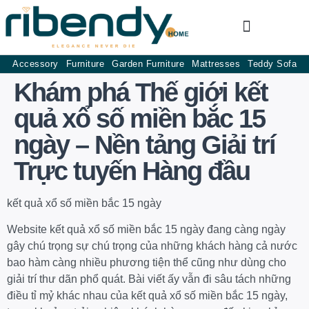
Accessory
Furniture
Garden Furniture
Mattresses
Teddy Sofa
Khám phá Thế giới kết
quả xổ số miền bắc 15
ngày – Nền tảng Giải trí
Trực tuyến Hàng đầu
kết quả xổ số miền bắc 15 ngày
Website kết quả xổ số miền bắc 15 ngày đang càng ngày
gây chú trọng sự chú trọng của những khách hàng cả nước
bao hàm càng nhiều phương tiện thể cũng như dùng cho
giải trí thư dãn phổ quát. Bài viết ấy vẫn đi sâu tách những
điều tỉ mỷ khác nhau của kết quả xổ số miền bắc 15 ngày,