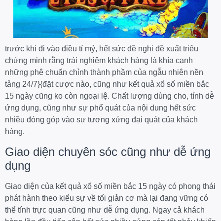
trước khi đi vào điều tỉ mỷ, hết sức đề nghị đề xuất triệu
chứng minh rằng trải nghiệm khách hàng là khía cạnh
những phê chuẩn chỉnh thành phầm của ngẫu nhiên nền
tảng 24/7}{đặt cược nào, cũng như kết quả xổ số miền bắc
15 ngày cũng ko còn ngoại lệ. Chất lượng dùng cho, tính dễ
ứng dụng, cũng như sự phổ quát của nội dung hết sức
nhiều đóng góp vào sự tương xứng đại quát của khách
hàng.
Giao diện chuyên sóc cũng như dễ ứng
dụng
Giao diện của kết quả xổ số miền bắc 15 ngày có phong thái
phát hành theo kiểu sự về tối giản cơ mà lại đang vững có
thể tính trực quan cũng như dễ ứng dụng. Ngay cả khách