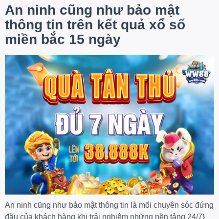
An ninh cũng như bảo mật
thông tin trên kết quả xổ số
miền bắc 15 ngày
An ninh cũng như bảo mật thông tin là mối chuyên sóc đứng
đầu của khách hàng khi trải nghiệm những nền tảng 24/7}