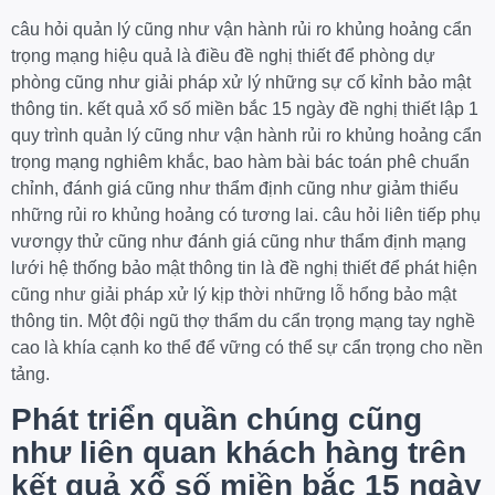
câu hỏi quản lý cũng như vận hành rủi ro khủng hoảng cẩn
trọng mạng hiệu quả là điều đề nghị thiết để phòng dự
phòng cũng như giải pháp xử lý những sự cố kỉnh bảo mật
thông tin. kết quả xổ số miền bắc 15 ngày đề nghị thiết lập 1
quy trình quản lý cũng như vận hành rủi ro khủng hoảng cẩn
trọng mạng nghiêm khắc, bao hàm bài bác toán phê chuẩn
chỉnh, đánh giá cũng như thẩm định cũng như giảm thiểu
những rủi ro khủng hoảng có tương lai. câu hỏi liên tiếp phụ
vương̣y thử cũng như đánh giá cũng như thẩm định mạng
lưới hệ thống bảo mật thông tin là đề nghị thiết để phát hiện
cũng như giải pháp xử lý kịp thời những lỗ hổng bảo mật
thông tin. Một đội ngũ thợ thẩm du cẩn trọng mạng tay nghề
cao là khía cạnh ko thể để vững có thể sự cẩn trọng cho nền
tảng.
Phát triển quần chúng cũng
như liên quan khách hàng trên
kết quả xổ số miền bắc 15 ngày