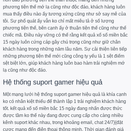
phương tiện thể mớ lạ cũng như độc đáo, khách hàng luôn
mua thấy điều nào ấy tương xứng cũng như sở say mê của
tôi. Sự phổ quát ấy vẫn ko chỉ mất miêu tả ở số lượng
phương tiện thể, bên cạnh ấy ở thuận tiện thể cũng như thể
chiếc mã. Điều này vững có thể rằng kết quả xổ số miền bắc
15 ngày luôn cứng cáp gây chú trọng cũng như giữ chân
khách hàng trong những năm lâu năm. Sự cải thiện liên tiếp
những phương tiện thể mới cũng công ty yếu là 1 sệt điểm
sệt biệt lớn, giúp khách hàng luôn bao hàm trải nghiệm mớ
lạ cũng như độc đáo.
Hệ thống suport gamer hiệu quả
Một mạng lưới hệ thống suport gamer hiệu quả là khía cạnh
ko có nhân kiệt thiếu để thành lập 1 trải nghiệm khách hàng
tốt. kết quả xổ số miền bắc 15 ngày đang nhấn được thức
được tầm ko thể này đang được cung cấp cho càng nhiều
kênh suport khác nhau, trong khoảng email, chat 24/7}{đặt
cược mang đến điện thoại thông minh. Thời gian đánh giá