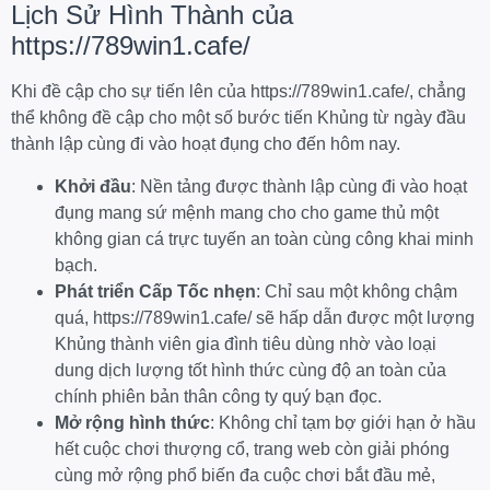
Lịch Sử Hình Thành của
https://789win1.cafe/
Khi đề cập cho sự tiến lên của https://789win1.cafe/, chẳng
thể không đề cập cho một số bước tiến Khủng từ ngày đầu
thành lập cùng đi vào hoạt đụng cho đến hôm nay.
Khởi đầu
: Nền tảng được thành lập cùng đi vào hoạt
đụng mang sứ mệnh mang cho cho game thủ một
không gian cá trực tuyến an toàn cùng công khai minh
bạch.
Phát triển Cấp Tốc nhẹn
: Chỉ sau một không chậm
quá, https://789win1.cafe/ sẽ hấp dẫn được một lượng
Khủng thành viên gia đình tiêu dùng nhờ vào loại
dung dịch lượng tốt hình thức cùng độ an toàn của
chính phiên bản thân công ty quý bạn đọc.
Mở rộng hình thức
: Không chỉ tạm bợ giới hạn ở hầu
hết cuộc chơi thượng cổ, trang web còn giải phóng
cùng mở rộng phổ biến đa cuộc chơi bắt đầu mẻ,