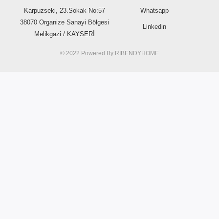
Karpuzseki, 23.Sokak No:57
Whatsapp
38070 Organize Sanayi Bölgesi
Linkedin
Melikgazi / KAYSERİ
© 2022 Powered By
RIBENDYHOME