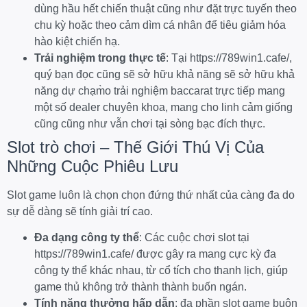
dùng hầu hết chiến thuật cũng như đặt trực tuyến theo
chu kỳ hoặc theo cảm dìm cá nhân để tiêu giảm hóa
hào kiệt chiến hạ.
Trải nghiệm trong thực tế
: Tại https://789win1.cafe/,
quý bạn đọc cũng sẽ sở hữu khả năng sẽ sở hữu khả
năng dự chạm̀o trải nghiệm baccarat trực tiếp mang
một số dealer chuyên khoa, mang cho linh cảm giống
cũng cũng như vẫn chơi tại sòng bạc đích thực.
Slot trò chơi – Thế Giới Thú Vị Của
Những Cuộc Phiêu Lưu
Slot game luôn là chọn chọn đứng thứ nhất của càng đa do
sự dễ dàng sẽ tính giải trí cao.
Đa dạng công ty thể
: Các cuộc chơi slot tại
https://789win1.cafe/ được gây ra mang cực kỳ đa
công ty thể khác nhau, từ cổ tích cho thanh lịch, giúp
game thủ không trở thành thành buốn ngán.
Tính năng thưởng hấp dẫn
: đa phần slot game buôn