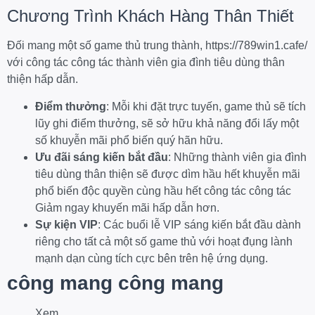
Chương Trình Khách Hàng Thân Thiết
Đối mang một số game thủ trung thành, https://789win1.cafe/
với công tác công tác thành viên gia đình tiêu dùng thân
thiện hấp dẫn.
Điểm thưởng
: Mỗi khi đặt trực tuyến, game thủ sẽ tích
lũy ghi điểm thưởng, sẽ sở hữu khả năng đổi lấy một
số khuyễn mãi phổ biến quý hãn hữu.
Ưu đãi sáng kiến bắt đầu
: Những thành viên gia đình
tiêu dùng thân thiện sẽ được dìm hầu hết khuyễn mãi
phổ biến độc quyền cùng hầu hết công tác công tác
Giảm ngay khuyến mãi hấp dẫn hơn.
Sự kiện VIP
: Các buổi lễ VIP sáng kiến bắt đầu dành
riêng cho tất cả một số game thủ với hoạt đụng lành
mạnh dạn cùng tích cực bên trên hệ ứng dụng.
công mang công mang
Xem