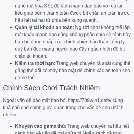
nghệ mã hóa SSL để lành mạnh dạn bao với cả tài
liệu giao bệnh thanh toán được bít chắn an toàn trước
hầu hết tai hại từ phía bên xung quanh.
Quản lý tài khoản an toàn
: Người chơi không thể lập
mật khẩu mạnh dạn cùng không phân chia sẻ trình bày
ban bố đăng nhập của chính phiên bản thân công ty
quý bạn đọc mang người nào đấy ngẫu nhiên để bít
chắn tài khoản.
Kiểm tra thời hạn
: Trang web chuyên rà soát cùng thế
gắng thế đổi cỗ máy bảo mật để chính xác an toàn cho
game thủ.
Chính Sách Chơi Trách Nhiệm
Ngoài vấn đề bảo mật ban bố, https://789win1.cafe/ cũng
khá chú chổ chính giữa quan trọng cho vấn đề chơi trách
nhiệm.
Khuyến cáo game thủ
: Trang web chuyển ra hầu hết
cảnh báo về vấn đề cai chữa trị Ngân sách cá trực