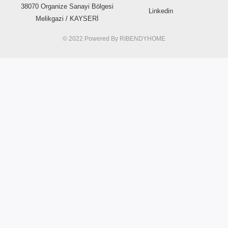
38070 Organize Sanayi Bölgesi
Linkedin
Melikgazi / KAYSERİ
© 2022 Powered By
RIBENDYHOME