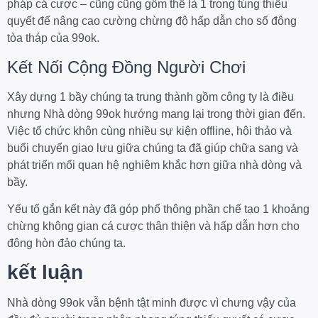
pháp cá cược – cũng cũng gồm thể là 1 trong túng thiếu
quyết để nâng cao cường chừng độ hấp dẫn cho số đông
tòa tháp của 99ok.
Kết Nối Cộng Đồng Người Chơi
Xây dựng 1 bầy chúng ta trung thành gồm công ty là điều
nhưng Nhà dòng 99ok hướng mang lại trong thời gian đến.
Việc tổ chức khôn cùng nhiều sự kiện offline, hội thảo và
buổi chuyển giao lưu giữa chúng ta đã giúp chữa sang và
phát triển mối quan hệ nghiêm khắc hơn giữa nhà dòng và
bầy.
Yếu tố gắn kết này đã góp phổ thông phần chế tạo 1 khoảng
chừng không gian cá cược thân thiện và hấp dẫn hơn cho
đông hòn đảo chúng ta.
kết luận
Nhà dòng 99ok vẫn bệnh tật minh được vì chưng vậy của