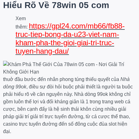
Hiểu Rõ Về 78win 05 com
Xem
https://gpl24.com/mb66/fb88-
thêm:
truc-tiep-bong-da-u23-viet-nam-
kham-pha-the-gioi-giai-tri-truc-
tuyen-hang-dau/
thuở đầu bước đến nhân phong túng thiếu quyết của
Nhà
dòng 99ok
, điều sự đòi hỏi buộc phải thiết là người ta buộc
phải hiểu rõ về căn nguyên này. Nhà dòng 99ok không chỉ
gồm luôn thể lợi và đối kháng giản là 1 trong trang web cá
cược, bên cạnh đấy là hệ sinh thái khôn cùng nhiều giải
pháp giải trí giải trí trực tuyến đường, từ cá cược thể thao,
casino trực tuyến đường đến số đông cuộc đùa slot hiện
đại.