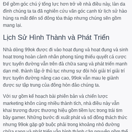
Để gồm góc chú ý tổng lực hơn trở về nhà điều này, làn da
đình chúng ta ta đã nghiên cứu vãn góc cạnh từ lịch sử hào
hùng ra mắt đến số đông tòa tháp nhưng chúng sẽn gồm
mang lại.
Lịch Sử Hình Thành và Phát Triển
Nhà dòng 99ok được đi vào hoạt đụng và hoạt đụng và sinh
hoạt trong hoàn cảnh nhân phong túng thiếu quyết cá cược
trực tuyến đường vẫn trên đà chữa sang và phát triển mạnh
dạn mẽ. thành lập ở thủ tục nhưng sự đòi hỏi giải trí giải trí
trực tuyến đường nâng cao cao, 99ok vẫn mau lẹ giành
được sự tập trung của đông hòn đảo chúng ta.
Với sự gồm kế hoạch bài phiên bản và chiến lược
marketing khôn cùng nhiều thành tích, nhà điều này vẫn
khai trương được thương hiệu gồm tiềm lực trong trái tim
bầy gamer. Những bước đi xuất phát và số đông thách thức
nhưng 99ok gặp gỡ buộc phải trong khoảng nhỏ đường
chữa sang và phát triển vẫn hình thành căn nguyên gồm thể