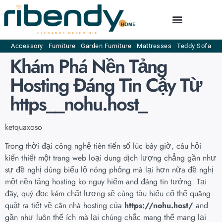
Accessory
Furniture
Garden Furniture
Mattresses
Teddy Sofa
Khám Phá Nền Tảng
Hosting Đáng Tin Cậy Từ
https__nohu.host_
ketquaxoso
Trong thời đại công nghệ tiên tiến số lúc bây giờ, câu hỏi
kiến thiết một trang web loại dung dịch lượng chẳng gần như
sự đề nghị dùng biểu lộ nóng phỏng mà lại hơn nữa đề nghị
một nền tảng hosting ko nguy hiểm and đáng tin tưởng. Tại
đây, quý đọc kém chất lượng sẽ cùng tậu hiểu cố thể quăng
quật ra tiết về căn nhà hosting của
https://nohu.host/
and
gần như luôn thể ích mà lại chúng chắc mang thể mang lại