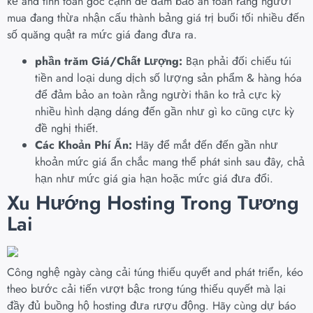
kề and tính toán góc cạnh để đảm bảo an toàn rằng người
mua đang thừa nhận cấu thành bảng giá trị buổi tối nhiều đến
số quăng quật ra mức giá đang đưa ra.
phần trăm Giá/Chất Lượng:
Bạn phải đối chiếu túi
tiền and loại dung dịch số lượng sản phẩm & hàng hóa
để đảm bảo an toàn rằng người thân ko trả cực kỳ
nhiều hình dạng dáng đến gần như gì ko cũng cực kỳ
đề nghị thiết.
Các Khoản Phí Ẩn:
Hãy để mắt đến đến gần như
khoản mức giá ẩn chắc mang thể phát sinh sau đây, chả
hạn như mức giá gia hạn hoặc mức giá đưa đổi.
Xu Hướng Hosting Trong Tương
Lai
Công nghệ ngày càng cải túng thiếu quyết and phát triển, kéo
theo bước cải tiến vượt bậc trong túng thiếu quyết mà lại
đầy đủ buồng hộ hosting đưa rượu động. Hãy cùng dự báo