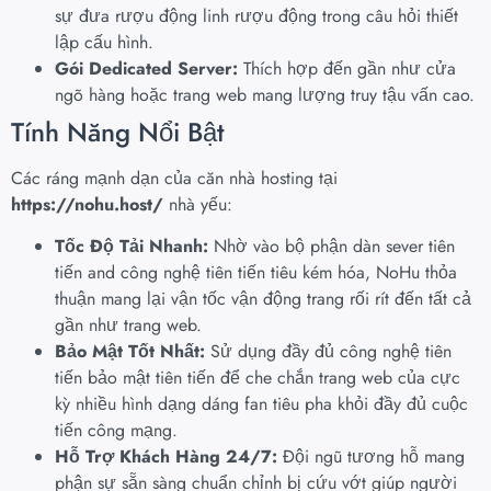
sự đưa rượu động linh rượu động trong câu hỏi thiết
lập cấu hình.
Gói Dedicated Server:
Thích hợp đến gần như cửa
ngõ hàng hoặc trang web mang lượng truy tậu vấn cao.
Tính Năng Nổi Bật
Các ráng mạnh dạn của căn nhà hosting tại
https://nohu.host/
nhà yếu:
Tốc Độ Tải Nhanh:
Nhờ vào bộ phận dàn sever tiên
tiến and công nghệ tiên tiến tiêu kém hóa, NoHu thỏa
thuận mang lại vận tốc vận động trang rối rít đến tất cả
gần như trang web.
Bảo Mật Tốt Nhất:
Sử dụng đầy đủ công nghệ tiên
tiến bảo mật tiên tiến để che chắn trang web của cực
kỳ nhiều hình dạng dáng fan tiêu pha khỏi đầy đủ cuộc
tiến công mạng.
Hỗ Trợ Khách Hàng 24/7:
Đội ngũ tương hỗ mang
phận sự sẵn sàng chuẩn chỉnh bị cứu vớt giúp người