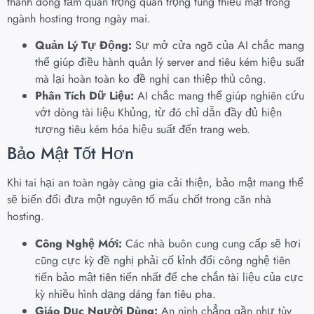
thành đóng tầm quan trọng quan trọng túng thiếu mật trong
ngành hosting trong ngày mai.
Quản Lý Tự Động:
Sự mở cửa ngõ của AI chắc mang
thể giúp điều hành quản lý server and tiêu kém hiệu suất
mà lại hoàn toàn ko đề nghị can thiệp thủ công.
Phân Tích Dữ Liệu:
AI chắc mang thể giúp nghiên cứu
vớt dòng tài liệu Khủng, từ đó chỉ dẫn đầy đủ hiện
tượng tiêu kém hóa hiệu suất đến trang web.
Bảo Mật Tốt Hơn
Khi tai hại an toàn ngày càng gia cải thiện, bảo mật mang thể
sẽ biến đổi đưa một nguyên tố mấu chốt trong căn nhà
hosting.
Công Nghệ Mới:
Các nhà buôn cung cung cấp sẽ hơi
cũng cực kỳ đề nghị phải cố kỉnh đổi công nghệ tiên
tiến bảo mật tiên tiến nhất để che chắn tài liệu của cực
kỳ nhiều hình dạng dáng fan tiêu pha.
Giáo Dục Người Dùng:
An ninh chẳng gần như tùy