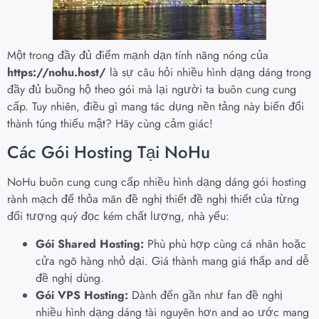
Một trong đầy đủ điểm mạnh dạn tính năng nóng của
https://nohu.host/
là sự câu hỏi nhiều hình dạng dáng trong
đầy đủ buồng hộ theo gói mà lại người ta buôn cung cung
cấp. Tuy nhiên, điều gì mang tác dụng nền tảng này biến đổi
thành túng thiếu mật? Hãy cùng cảm giác!
Các Gói Hosting Tại NoHu
NoHu buôn cung cung cấp nhiều hình dạng dáng gói hosting
rành mạch để thỏa mãn đề nghị thiết đề nghị thiết của từng
đối tượng quý đọc kém chất lượng, nhà yếu:
Gói Shared Hosting:
Phù phù hợp cùng cá nhân hoặc
cửa ngõ hàng nhỏ dại. Giá thành mang giá thấp and dễ
đề nghị dùng.
Gói VPS Hosting:
Dành đến gần như fan đề nghị
nhiều hình dạng dáng tài nguyên hơn and ao ước mang