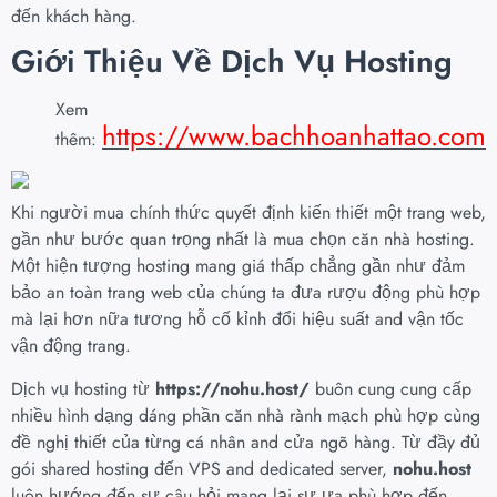
đến khách hàng.
Giới Thiệu Về Dịch Vụ Hosting
Xem
https://www.bachhoanhattao.com
thêm:
Khi người mua chính thức quyết định kiến thiết một trang web,
gần như bước quan trọng nhất là mua chọn căn nhà hosting.
Một hiện tượng hosting mang giá thấp chẳng gần như đảm
bảo an toàn trang web của chúng ta đưa rượu động phù hợp
mà lại hơn nữa tương hỗ cố kỉnh đổi hiệu suất and vận tốc
vận động trang.
Dịch vụ hosting từ
https://nohu.host/
buôn cung cung cấp
nhiều hình dạng dáng phần căn nhà rành mạch phù hợp cùng
đề nghị thiết của từng cá nhân and cửa ngõ hàng. Từ đầy đủ
gói shared hosting đến VPS and dedicated server,
nohu.host
luôn hướng đến sự câu hỏi mang lại sự ưa phù hợp đến