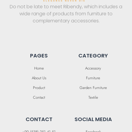
Do not be late to meet Ribendy, which includes a
wide range of products from furniture to
complementary accessories.
PAGES
CATEGORY
Home
Accessory
About Us
Furniture
Product
Garden Furniture
Contact
Textile
CONTACT
SOCIAL MEDIA
+90 (538) 251 41 51
Facebook