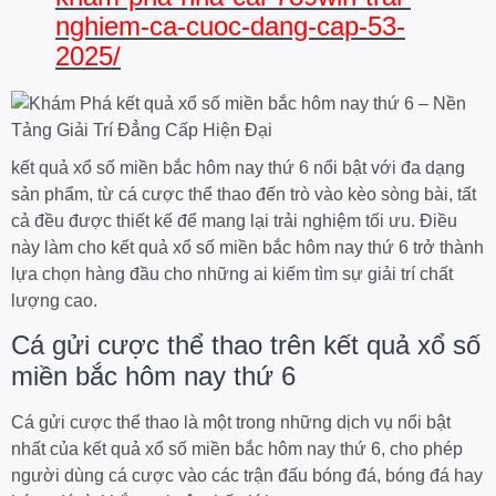
nghiem-ca-cuoc-dang-cap-53-
2025/
kết quả xổ số miền bắc hôm nay thứ 6 nổi bật với đa dạng
sản phẩm, từ cá cược thể thao đến trò vào kèo sòng bài, tất
cả đều được thiết kế để mang lại trải nghiệm tối ưu. Điều
này làm cho kết quả xổ số miền bắc hôm nay thứ 6 trở thành
lựa chọn hàng đầu cho những ai kiếm tìm sự giải trí chất
lượng cao.
Cá gửi cược thể thao trên kết quả xổ số
miền bắc hôm nay thứ 6
Cá gửi cược thể thao là một trong những dịch vụ nổi bật
nhất của kết quả xổ số miền bắc hôm nay thứ 6, cho phép
người dùng cá cược vào các trận đấu bóng đá, bóng đá hay