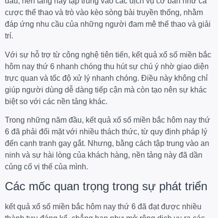
đầu, nền tảng này tập trung vào các dịch vụ cơ bản như cá
cược thể thao và trò vào kèo sòng bài truyền thống, nhằm
đáp ứng nhu cầu của những người đam mê thể thao và giải
trí.
Với sự hỗ trợ từ công nghệ tiên tiến, kết quả xổ số miền bắc
hôm nay thứ 6 nhanh chóng thu hút sự chú ý nhờ giao diện
trực quan và tốc độ xử lý nhanh chóng. Điều này không chỉ
giúp người dùng dễ dàng tiếp cận mà còn tạo nên sự khác
biệt so với các nền tảng khác.
Trong những năm đầu, kết quả xổ số miền bắc hôm nay thứ
6 đã phải đối mặt với nhiều thách thức, từ quy định pháp lý
đến cạnh tranh gay gắt. Nhưng, bằng cách tập trung vào an
ninh và sự hài lòng của khách hàng, nền tảng này đã dần
củng cố vị thế của mình.
Các mốc quan trọng trong sự phát triển
kết quả xổ số miền bắc hôm nay thứ 6 đã đạt được nhiều