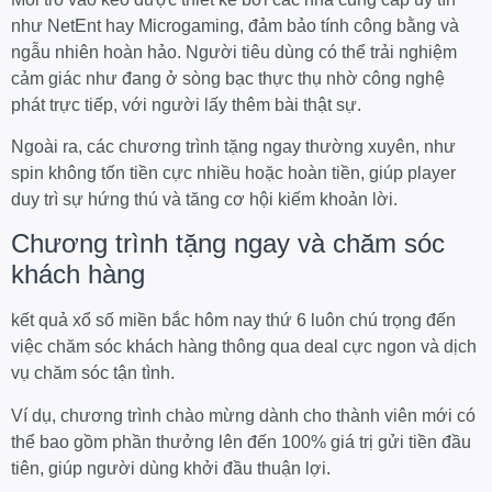
như NetEnt hay Microgaming, đảm bảo tính công bằng và
ngẫu nhiên hoàn hảo. Người tiêu dùng có thể trải nghiệm
cảm giác như đang ở sòng bạc thực thụ nhờ công nghệ
phát trực tiếp, với người lấy thêm bài thật sự.
Ngoài ra, các chương trình tặng ngay thường xuyên, như
spin không tốn tiền cực nhiều hoặc hoàn tiền, giúp player
duy trì sự hứng thú và tăng cơ hội kiếm khoản lời.
Chương trình tặng ngay và chăm sóc
khách hàng
kết quả xổ số miền bắc hôm nay thứ 6 luôn chú trọng đến
việc chăm sóc khách hàng thông qua deal cực ngon và dịch
vụ chăm sóc tận tình.
Ví dụ, chương trình chào mừng dành cho thành viên mới có
thể bao gồm phần thưởng lên đến 100% giá trị gửi tiền đầu
tiên, giúp người dùng khởi đầu thuận lợi.