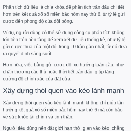
Phân tích dữ liệu là chìa khóa để phân tích trận đấu chi tiết
hơn trên kết quả xổ số miền bắc hôm nay thứ 6, từ tỷ lệ gửi
cược đến phong độ của đội bóng.
Ví dụ, người dùng có thể sử dụng công cụ phân tích không
tốn tiền trên nền tảng để xem xét dữ liệu thống kê, như tỷ lệ
gửi cược thua của một đội trong 10 trận gần nhất, từ đó đưa
ra quyết định sáng suốt.
Hơn nữa, việc bằng gửi cược dõi xu hướng toàn cầu, như
chấn thương cầu thủ hoặc thời tiết trận đấu, giúp tăng
cường độ chính xác của đặt cửa.
Xây dựng thói quen vào kèo lành mạnh
Xây dựng thói quen vào kèo lành mạnh không chỉ giúp tận
hưởng kết quả xổ số miền bắc hôm nay thứ 6 mà còn bảo
vệ sức khỏe tài chính và tinh thần.
Người tiêu dùng nên đặt giới hạn thời gian vào kèo, chẳng