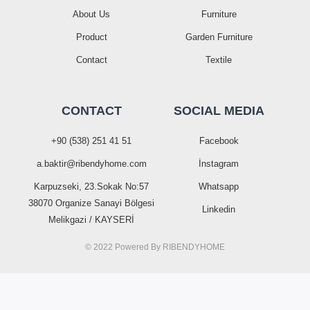
About Us
Furniture
Product
Garden Furniture
Contact
Textile
CONTACT
SOCIAL MEDIA
+90 (538) 251 41 51
Facebook
a.baktir@ribendyhome.com
İnstagram
Karpuzseki, 23.Sokak No:57
Whatsapp
38070 Organize Sanayi Bölgesi
Linkedin
Melikgazi / KAYSERİ
© 2022 Powered By
RIBENDYHOME