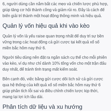
6, người dùng cần nắm bắt các mẹo và chiến lược phù hợp,
giúp tăng cơ hội thành công và giảm rủi ro. Đây là cách để
biến giải trí thành một hoạt động thông minh và hiệu quả.
Quản lý vốn hiệu quả khi vào kèo
Quản lý vốn là yếu raise quan trọng nhất để duy trì sự bền
vững trong các hoạt động cá gửi cược tại kết quả xổ số
miền bắc hôm nay thứ 6.
Người tiêu dùng nên đặt ra ngân sách cụ thể cho mỗi phiên
vào kèo, ví dụ như chỉ dành 10% tổng vốn cho một trận đấu
duy nhất, để tránh tình trạng mất kiểm soát.
Bên cạnh đó, việc bằng gửi cược dõi lịch sử cá gửi cược
qua hệ thống của kết quả xổ số miền bắc hôm nay thứ 6
giúp phân tích lỗi sai và điều chỉnh chiến lược kịp thời,
mang lại lợi ích lâu dài.
Phân tích dữ liệu và xu hướng