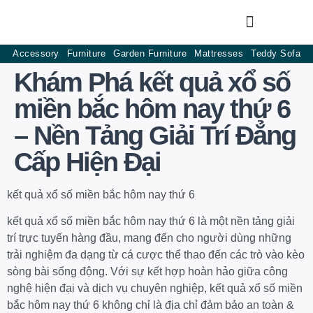
Accessory
Furniture
Garden Furniture
Mattresses
Teddy Sofa
Khám Phá kết quả xổ số
miền bắc hôm nay thứ 6
– Nền Tảng Giải Trí Đẳng
Cấp Hiện Đại
kết quả xổ số miền bắc hôm nay thứ 6
kết quả xổ số miền bắc hôm nay thứ 6 là một nền tảng giải
trí trực tuyến hàng đầu, mang đến cho người dùng những
trải nghiệm đa dạng từ cá cược thể thao đến các trò vào kèo
sòng bài sống động. Với sự kết hợp hoàn hảo giữa công
nghệ hiện đại và dịch vụ chuyên nghiệp, kết quả xổ số miền
bắc hôm nay thứ 6 không chỉ là địa chỉ đảm bảo an toàn &