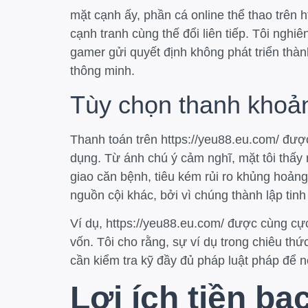
mặt cạnh ấy, phần cá online thể thao trên 
cạnh tranh cùng thế đổi liên tiếp. Tôi nghi
gamer gửi quyết định không phát triển thành
thông minh.
Tùy chọn thanh khoả
Thanh toán trên https://yeu88.eu.com/ được
dụng. Từ ánh chú ý cảm nghĩ, mặt tôi thấy
giao căn bệnh, tiêu kém rủi ro khủng hoảng
nguồn cội khác, bởi vì chúng thành lập tin
Ví dụ, https://yeu88.eu.com/ được cùng cực
vốn. Tôi cho rằng, sự ví dụ trong chiêu th
cần kiểm tra kỹ đầy đủ pháp luật pháp để 
Lợi ích tiền bạ