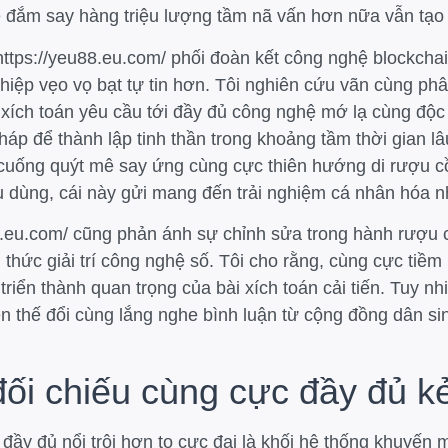
e đắm say hàng triệu lượng tầm nã vấn hơn nữa vẫn tạo 
tps://yeu88.eu.com/ phối đoàn kết công nghệ blockchain
iệp vẹo vọ bạt tự tin hơn. Tôi nghiên cứu vãn cùng phân
ài xích toán yêu cầu tới đầy đủ công nghệ mớ lạ cùng đ
áp để thành lập tinh thần trong khoảng tầm thời gian lâ
n cuống quýt mê say ứng cùng cực thiên hướng di rượu 
u dùng, cái này gửi mang đến trải nghiệm cá nhân hóa n
.eu.com/ cũng phản ánh sự chỉnh sửa trong hành rượu c
 thức giải trí công nghệ số. Tôi cho rằng, cùng cực ti
riển thành quan trọng của bài xích toán cải tiến. Tuy nh
 thế đổi cùng lắng nghe bình luận từ cộng đồng dân sinh
đối chiếu cùng cực đầy đủ k
g đầy đủ nổi trội hơn to cực đại là khối hệ thống khuyến