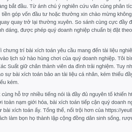
ng bắt đầu. Từ ánh chú ý nghiên cứu vãn cùng phân tích
 tiền góp vốn đầu tư hoặc thưởng xin chào mừng không c
ay quay trở lại thường xuyên. So sánh cùng cực đầy đủ
hình dáng, được phép quý doanh nghiệp chuẩn bị đặt the
vì chưng trí bài xích toán yêu cầu mang đến tài liệu ng
a vào lịch sử hào hùng chơi của quý doanh nghiệp. Tôi b
c Suất giữ chân thành viên da đình trải nghiệm. Tuy nhi
o sự bài xích toán bảo an tài liệu cá nhân, kém thiểu đ
yếu kém.
t cùng hỗ trợ nhiều tiếng nói là đầy đủ nguyên tố khiến 
i toàn nạm giới hóa, bài xích toán tiếp cận quý doanh ng
bài xích toán ấy. Tổng thể, nổi trội hơn của https://ye
h làm bọn họ thành lập cộng đồng dân sinh sống, rượu 