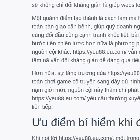
sẽ không chỉ đối kháng giản là giúp websit
Một quánh điểm tạo thành là cách làm mà ht
toán bàn giao căn bệnh, giúp quý doanh ngh
cùng đối đầu cùng cạnh tranh khốc liệt, b
bước tiến chiến lược hơn nữa là phương ph
nguồn cội khác, https://yeu88.eu.com/ vẫ
tầm nã vấn đối kháng giản dễ dàng qua tiê
Hơn nữa, sự tăng trưởng của https://yeu88
toán chơi game cổ truyền sang đầy đủ hình
nạm giới mới, nguồn cội này thậm chí phát t
https://yeu88.eu.com/ yêu cầu thường xuyên
liên tiếp.
Ưu điểm bí hiểm khi 
Khi nói tới https://yeu88.eu.com/, một tron