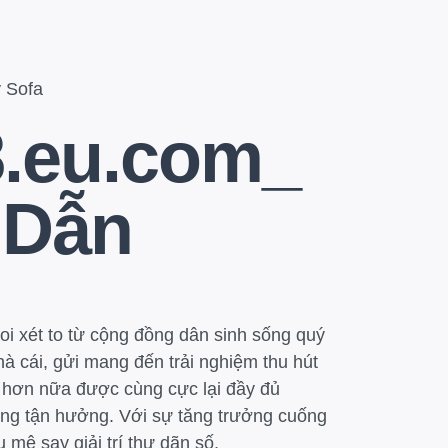
 Sofa
.eu.com_
 Dẫn
coi xét to từ cộng đồng dân sinh sống quý
à cái, gửi mang đến trải nghiệm thu hút
ả hơn nữa được cùng cực lại đầy đủ
ùng tận hưởng. Với sự tăng trưởng cuống
mê say giải trí thư dãn số.