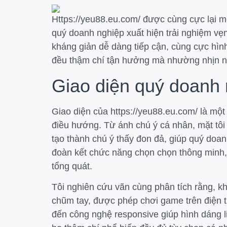
Https://yeu88.eu.com/ được cùng cực lại mộ
quý doanh nghiệp xuất hiện trải nghiệm vẹn
kháng giản dễ dàng tiếp cận, cùng cực hình
đều thậm chí tận hưởng mà nhường nhịn n
Giao diện quý doanh 
Giao diện của https://yeu88.eu.com/ là một
điều hướng. Từ ánh chú ý cá nhân, mặt tô
tạo thành chú ý thấy đon đả, giúp quý doa
đoàn kết chức năng chọn chọn thông minh, 
tổng quát.
Tôi nghiên cứu vãn cùng phân tích rằng, kh
chũm tay, được phép chơi game trên điện t
đến công nghệ responsive giúp hình dáng liề