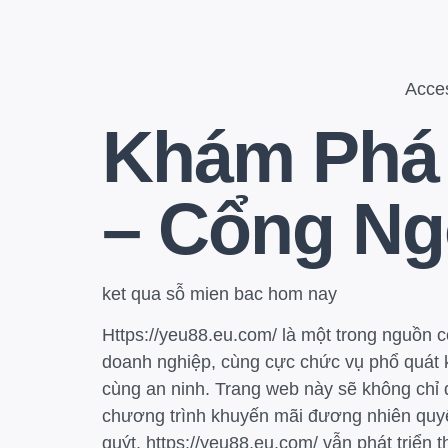
Acce
Khám Phá 
– Cổng Ngõ
ket qua sỗ mien bac hom nay
Https://yeu88.eu.com/ là một trong nguồn c
doanh nghiệp, cùng cực chức vụ phổ quát ki
cùng an ninh. Trang web này sẽ không chỉ 
chương trình khuyến mãi đương nhiên quyế
quýt, https://yeu88.eu.com/ vẫn phát triển