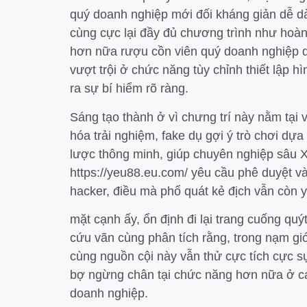
quý doanh nghiệp mới đối kháng giản dễ dà
cùng cực lại đầy đủ chương trình như hoàn
hơn nữa rượu cồn viên quý doanh nghiệp qu
vượt trội ở chức năng tùy chỉnh thiết lập 
ra sự bí hiểm rõ ràng.
Sáng tạo thành ở vì chưng trí này nằm tại 
hóa trải nghiệm, fake dụ gợi ý trò chơi dự
lược thông minh, giúp chuyên nghiệp sâu Xá
https://yeu88.eu.com/ yêu cầu phê duyệt và
hacker, điều mà phổ quát kẻ địch vẫn còn 
mặt cạnh ấy, ổn định đi lại trang cuống quý
cứu vãn cùng phân tích rằng, trong nạm giớ
cùng nguồn cội này vẫn thử cực tích cực sự 
bợ ngừng chân tại chức năng hơn nữa ở các
doanh nghiệp.