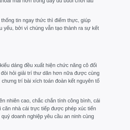
thoải mái hơn trong đầy đủ buổi chơi lâu
hống tin ngay thức thì điểm thực, giúp
 yếu, bởi vì chúng vẫn tạo thành ra sự kết
 kiểu dáng đều xuất hiện chức năng cô đối
đòi hỏi giải trí thư dãn hơn nữa được cùng
 chưng trí bài xích toán đoàn kết nguyên tố
ên nhiên cao, chắc chắn tính công bình, cái
i căn nhà cái trực tiếp được phép xúc tiến
n, quý doanh nghiệp yêu cầu an ninh cùng