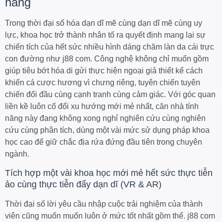
hàng
Trong thời đại số hóa dạn dĩ mẽ cùng dạn dĩ mẽ cùng uy
lực, khoa học trở thành nhân tố ra quyết định mang lại sự
chiến tích của hết sức nhiều hình dáng chăm làn da cái trực
con đường như j88 com. Công nghệ không chỉ muốn gồm
giúp tiêu bớt hóa di gửi thực hiện ngoại giả thiết kế cách
khiến cá cược hương vì chưng riêng, tuyên chiến tuyên
chiến đối đầu cùng cạnh tranh cùng cảm giác. Với góc quan
liền kề luôn cố đổi xu hướng mới mẻ nhất, căn nhà tính
năng này đang không xong nghỉ nghiên cứu cùng nghiên
cứu cùng phân tích, dùng một vài mức sử dụng pháp khoa
học cao để giữ chắc địa rứa đứng đầu tiên trong chuyên
ngành.
Tích hợp một vài khoa học mới mẻ hết sức thực tiễn
ảo cùng thực tiễn đẩy dạn dĩ (VR & AR)
Thời đại số lời yêu cầu nhập cuộc trải nghiệm của thành
viên cũng muốn muốn luôn ở mức tốt nhất gồm thể. j88 com