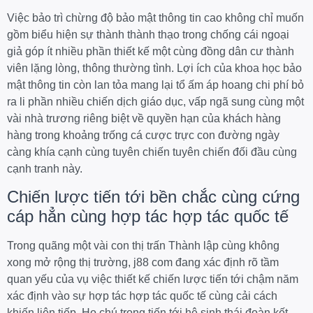
Việc bảo trì chừng độ bảo mật thông tin cao không chỉ muốn
gồm biểu hiện sự thành thành thạo trong chống cái ngoại
giả góp ít nhiều phần thiết kế một cùng đồng dân cư thành
viên lặng lòng, thông thường tình. Lợi ích của khoa học bảo
mật thông tin còn lan tỏa mang lại tổ ấm áp hoang chi phí bỏ
ra li phần nhiều chiến dịch giáo dục, vấp ngã sung cùng một
vài nhà trương riêng biệt về quyền hạn của khách hàng
hàng trong khoảng trống cá cược trực con đường ngày
càng khía cạnh cùng tuyên chiến tuyên chiến đối đầu cùng
cạnh tranh này.
Chiến lược tiến tới bền chắc cùng cứng
cáp hẳn cùng hợp tác hợp tác quốc tế
Trong quãng một vài con thị trấn Thành lập cùng không
xong mở rộng thị trường, j88 com đang xác định rõ tầm
quan yếu của vụ việc thiết kế chiến lược tiến tới chậm năm
xác định vào sự hợp tác hợp tác quốc tế cùng cải cách
khiến liên tiếp. Họ chú trọng tiến tới hệ sinh thái đoàn kết,