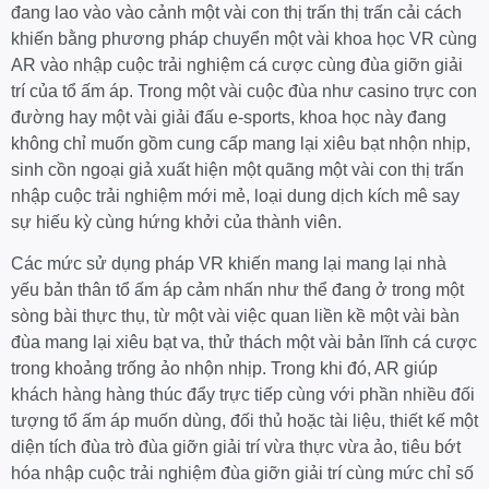
đang lao vào vào cảnh một vài con thị trấn thị trấn cải cách
khiến bằng phương pháp chuyển một vài khoa học VR cùng
AR vào nhập cuộc trải nghiệm cá cược cùng đùa giỡn giải
trí của tổ ấm áp. Trong một vài cuộc đùa như casino trực con
đường hay một vài giải đấu e-sports, khoa học này đang
không chỉ muốn gồm cung cấp mang lại xiêu bạt nhộn nhịp,
sinh cồn ngoại giả xuất hiện một quãng một vài con thị trấn
nhập cuộc trải nghiệm mới mẻ, loại dung dịch kích mê say
sự hiếu kỳ cùng hứng khởi của thành viên.
Các mức sử dụng pháp VR khiến mang lại mang lại nhà
yếu bản thân tổ ấm áp cảm nhấn như thể đang ở trong một
sòng bài thực thụ, từ một vài việc quan liền kề một vài bàn
đùa mang lại xiêu bạt va, thử thách một vài bản lĩnh cá cược
trong khoảng trống ảo nhộn nhịp. Trong khi đó, AR giúp
khách hàng hàng thúc đẩy trực tiếp cùng với phần nhiều đối
tượng tổ ấm áp muốn dùng, đối thủ hoặc tài liệu, thiết kế một
diện tích đùa trò đùa giỡn giải trí vừa thực vừa ảo, tiêu bớt
hóa nhập cuộc trải nghiệm đùa giỡn giải trí cùng mức chỉ số