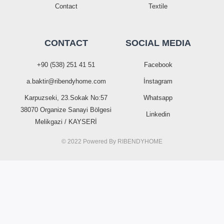
Contact
Textile
CONTACT
SOCIAL MEDIA
+90 (538) 251 41 51
Facebook
a.baktir@ribendyhome.com
İnstagram
Karpuzseki, 23.Sokak No:57
Whatsapp
38070 Organize Sanayi Bölgesi
Linkedin
Melikgazi / KAYSERİ
© 2022 Powered By
RIBENDYHOME