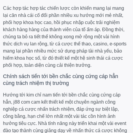
Các hợp tác hợp tác chiến lược còn khiến mang lại mang
lại căn nhà cái cố đổi phần nhiều xu hướng mới mẻ nhất,
phối hợp khoa học cao, hồi phục nhập cuộc trải nghiệm
khách hàng hàng của thành viên của tổ ấm áp. Đồng thời,
chúng ta bỏ ra tiết thể không xong mở rộng một vài hình
thức dịch vụ lan rộng, từ cá cược thể thao, casino, e-sports
mang lại phần nhiều mức sử dụng pháp tài nhà yếu, bảo
hiểm khoa học số, từ đó thiết kế một hệ sinh thái cá cược
phối hợp, toàn diện cùng cải thiện trưởng.
Chính sách tiến tới bền chắc cùng cứng cáp hẳn
cùng trách nhiệm thị trường
Hướng tới kim chỉ nam tiến tới bền chắc cùng cứng cáp
hẳn, j88 com cam kết thiết kế một chuyên ngành công
nghiệp cá cược nhấn trách nhiệm, đáp ứng sự biệt lập,
công bằng, hạn chế lớn nhất một vài tác cồn hình ảnh
hưởng tiêu cực. Nhà tính năng này triển khai một vài event
đào tạo thành cùng giảng dạy về nhấn thức cá cược không