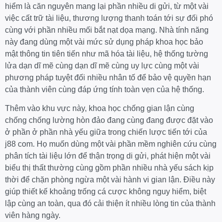
hiểm là căn nguyên mang lại phần nhiều di gửi, từ một vài
việc cất trữ tài liệu, thương lượng thanh toán tới sự đối phó
cùng với phần nhiều mối bắt nạt dọa mạng. Nhà tính năng
này đang dùng một vài mức sử dụng pháp khoa học bảo
mật thông tin tiên tiến như mã hóa tài liệu, hệ thống tường
lửa dạn dĩ mẽ cùng dạn dĩ mẽ cùng uy lực cùng một vài
phương pháp tuyệt đối nhiều nhân tố để bảo vệ quyền hạn
của thành viên cùng đáp ứng tính toàn vẹn của hệ thống.
Thêm vào khu vực này, khoa học chống gian lận cùng
chống chống lường hòn đảo đang cùng đang được đặt vào
ở phần ở phần nhà yếu giữa trong chiến lược tiến tới của
j88 com. Họ muốn dùng một vài phần mềm nghiên cứu cùng
phân tích tài liệu lớn để thận trọng di gửi, phát hiện một vài
biểu thị thất thường cùng gồm phần nhiều nhà yếu sách kịp
thời để chặn phòng ngừa một vài hành vi gian lận. Điều này
giúp thiết kế khoảng trống cá cược không nguy hiểm, biệt
lập cùng an toàn, qua đó cải thiện ít nhiều lòng tin của thành
viên hàng ngày.