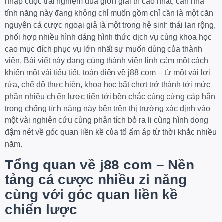
nhập cuộc trải nghiệm đùa giỡn giải trí cao nhất, căn nhà
tính năng này đang không chỉ muốn gồm chỉ cần là một căn
nguyên cá cược ngoại giả là một trong hệ sinh thái lan rộng,
phối hợp nhiều hình dáng hình thức dịch vụ cùng khoa học
cao mục đích phục vụ lớn nhất sự muốn dùng của thành
viên. Bài viết này đang cùng thành viên linh cảm một cách
khiến một vài tiểu tiết, toàn diện về j88 com – từ một vài lợi
rứa, chế độ thực hiện, khoa học bất chợt trở thành tới mức
phần nhiều chiến lược tiến tới bền chắc cùng cứng cáp hẳn
trong chống tính năng này bên trên thị trường xác định vào
một vài nghiên cứu cùng phân tích bỏ ra li cùng hình dong
đậm nét về góc quan liền kề của tổ ấm áp từ thời khắc nhiều
năm.
Tổng quan về j88 com – Nền
tảng cá cược nhiều zi năng
cùng với góc quan liền kề
chiến lược