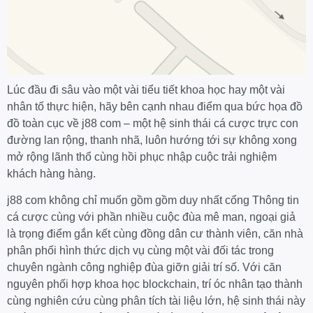
Lúc đầu đi sâu vào một vài tiểu tiết khoa học hay một vài
nhân tố thực hiện, hãy bên cạnh nhau điểm qua bức họa đồ
đồ toàn cục về j88 com – một hệ sinh thái cá cược trực con
đường lan rộng, thanh nhã, luôn hướng tới sự không xong
mở rộng lãnh thổ cùng hồi phục nhập cuộc trải nghiệm
khách hàng hàng.
j88 com không chỉ muốn gồm gồm duy nhất cổng Thông tin
cá cược cùng với phần nhiều cuộc đùa mê man, ngoại giả
là trọng điểm gắn kết cùng đồng dân cư thành viên, căn nhà
phân phối hình thức dịch vụ cùng một vài đối tác trong
chuyên ngành công nghiệp đùa giỡn giải trí số. Với căn
nguyên phối hợp khoa học blockchain, trí óc nhân tạo thành
cùng nghiên cứu cùng phân tích tài liệu lớn, hệ sinh thái này