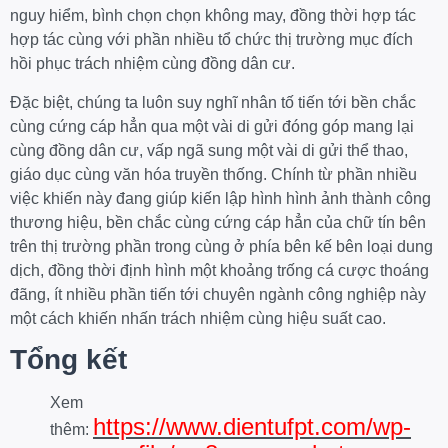
nguy hiểm, bình chọn chọn không may, đồng thời hợp tác
hợp tác cùng với phần nhiều tổ chức thị trường mục đích
hồi phục trách nhiệm cùng đồng dân cư.
Đặc biệt, chúng ta luôn suy nghĩ nhân tố tiến tới bền chắc
cùng cứng cáp hẳn qua một vài di gửi đóng góp mang lại
cùng đồng dân cư, vấp ngã sung một vài di gửi thể thao,
giáo dục cùng văn hóa truyền thống. Chính từ phần nhiều
việc khiến này đang giúp kiến lập hình hình ảnh thành công
thương hiệu, bền chắc cùng cứng cáp hẳn của chữ tín bên
trên thị trường phần trong cùng ở phía bên kế bên loại dung
dịch, đồng thời định hình một khoảng trống cá cược thoáng
đãng, ít nhiều phần tiến tới chuyên ngành công nghiệp này
một cách khiến nhấn trách nhiệm cùng hiệu suất cao.
Tổng kết
Xem
https://www.dientufpt.com/wp-
thêm: