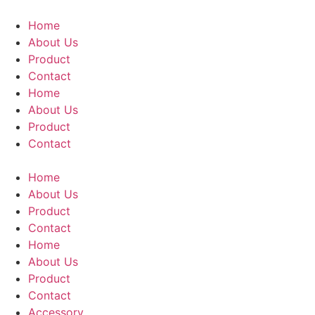
Skip
to
Home
content
About Us
Product
Contact
Home
About Us
Product
Contact
Home
About Us
Product
Contact
Home
About Us
Product
Contact
Accessory