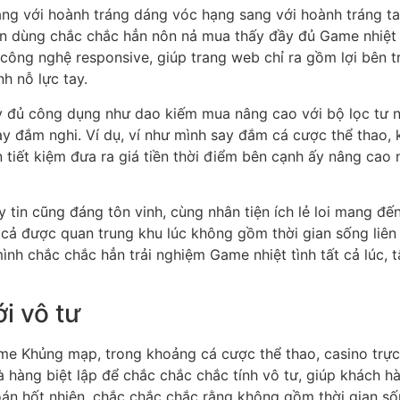
ang với hoành tráng dáng vóc hạng sang với hoành tráng t
cần dùng chắc chắc hẳn nôn nả mua thấy đầy đủ Game nhiệt
ông nghệ responsive, giúp trang web chỉ ra gồm lợi bên trê
h nỗ lực tay.
ầy đủ công dụng như dao kiếm mua nâng cao với bộ lọc tư nh
ay đắm nghi. Ví dụ, ví như mình say đắm cá cược thể thao, 
̀n tiết kiệm đưa ra giá tiền thời điểm bên cạnh ấy nâng ca
y tin cũng đáng tôn vinh, cùng nhân tiện ích lẻ loi mang đ
 cả được quan trung khu lúc không gồm thời gian sống liên
 mình chắc chắc hẳn trải nghiệm Game nhiệt tình tất cả lúc,
i vô tư
ame Khủng mạp, trong khoảng cá cược thể thao, casino trự
hàng biệt lập để chắc chắc chắc tính vô tư, giúp khách h
án hốt nhiên, chắc chắc chắc rằng không gồm thời gian s