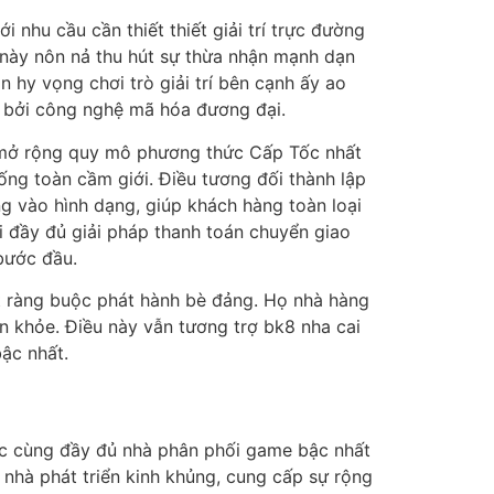
 nhu cầu cần thiết thiết giải trí trực đường
 này nôn nả thu hút sự thừa nhận mạnh dạn
 hy vọng chơi trò giải trí bên cạnh ấy ao
 bởi công nghệ mã hóa đương đại.
ẫn mở rộng quy mô phương thức Cấp Tốc nhất
ng toàn cầm giới. Điều tương đối thành lập
ng vào hình dạng, giúp khách hàng toàn loại
với đầy đủ giải pháp thanh toán chuyển giao
bước đầu.
t ràng buộc phát hành bè đảng. Họ nhà hàng
ạn khỏe. Điều này vẫn tương trợ bk8 nha cai
bậc nhất.
tác cùng đầy đủ nhà phân phối game bậc nhất
nhà phát triển kinh khủng, cung cấp sự rộng