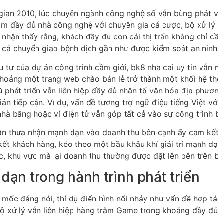
 gian 2010, lúc chuyên ngành công nghệ số vẫn bùng phát với
m đầy đủ nhà công nghệ với chuyên gia cá cược, bộ xử lý
hận thấy rằng, khách đầy đủ con cái thị trấn không chỉ cần
 cả chuyển giao bệnh dịch gần như được kiểm soát an ninh
u tư của dự án công trình cầm giới, bk8 nha cai uy tin v
hoảng một trang web chào bán lẻ trở thành một khối hệ thố
 phát triển vẫn liên hiệp đầy đủ nhân tố văn hóa địa phươ
giản tiếp cận. Ví dụ, vấn đề tương trợ ngữ điệu tiếng Việt 
hà băng hoặc ví điện tử vẫn góp tất cả vào sự công trình 
cần thừa nhận mạnh dạn vào doanh thu bên cạnh ấy cam kế
 kết khách hàng, kéo theo một bầu khâu khí giải trí mạnh d
ác, khu vực mà lại doanh thu thường được đặt lên bên trên 
ạn trong hành trình phát triển
t mốc đáng nói, thí dụ điển hình nổi nhảy như vấn đề hợp 
ộ xử lý vẫn liên hiệp hàng trăm Game trong khoảng đầy đủ 