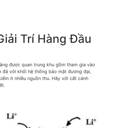
Giải Trí Hàng Đầu
h hàng được quan trung khu gồm tham gia vào
n đả với khối hệ thống bảo mật đương đại,
 kiếm ít nhiều nguồn thu. Hãy với cất cánh
ết.