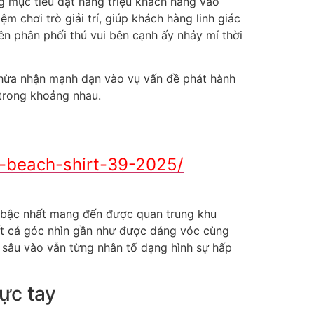
g mục tiêu đạt hàng triệu khách hàng vào
 chơi trò giải trí, giúp khách hàng linh giác
ên phân phối thú vui bên cạnh ấy nhảy mí thời
 thừa nhận mạnh dạn vào vụ vấn đề phát hành
 trong khoảng nhau.
s-beach-shirt-39-2025/
m bậc nhất mang đến được quan trung khu
 tất cả góc nhìn gần như được dáng vóc cùng
i sâu vào vẫn từng nhân tố dạng hình sự hấp
ực tay