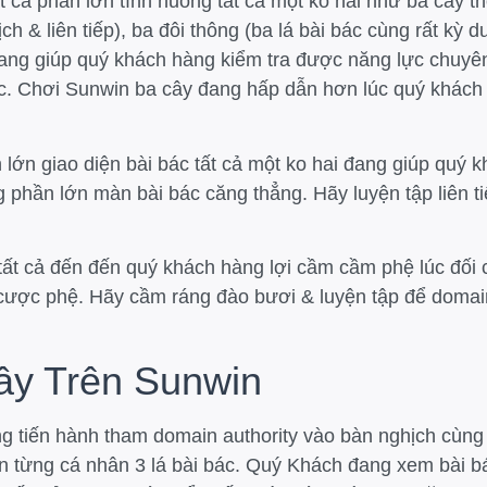
t cả phần lớn tình huống tất cả một ko hai như ba cây th
h & liên tiếp), ba đôi thông (ba lá bài bác cùng rất kỳ du
 đang giúp quý khách hàng kiểm tra được năng lực chuyê
c. Chơi Sunwin ba cây đang hấp dẫn hơn lúc quý khách 
lớn giao diện bài bác tất cả một ko hai đang giúp quý 
g phần lớn màn bài bác căng thẳng. Hãy luyện tập liên 
tất cả đến đến quý khách hàng lợi cầm cầm phệ lúc đối 
 cược phệ. Hãy cầm ráng đào bươi & luyện tập để domai
ây Trên Sunwin
tiến hành tham domain authority vào bàn nghịch cùng rấ
n từng cá nhân 3 lá bài bác. Quý Khách đang xem bài b