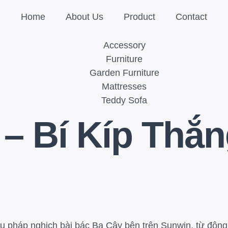
Home
About Us
Product
Contact
Accessory
Furniture
Garden Furniture
Mattresses
Teddy Sofa
 – Bí Kíp Thắ
 liệu pháp nghịch bài bác Ba Cây bên trên Sunwin, từ đôn