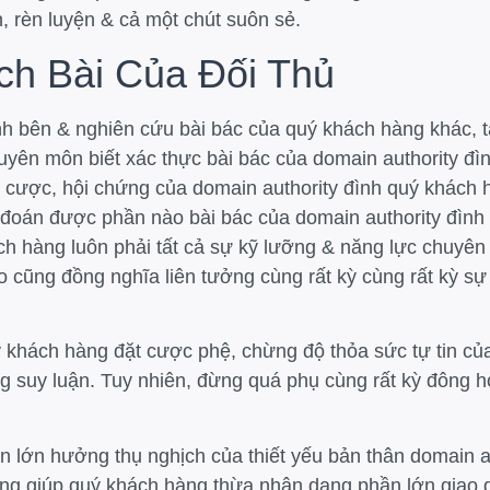
, rèn luyện & cả một chút suôn sẻ.
ch Bài Của Đối Thủ
nh bên & nghiên cứu bài bác của quý khách hàng khác, tấ
chuyên môn biết xác thực bài bác của domain authority đì
 cược, hội chứng của domain authority đình quý khách 
đoán được phần nào bài bác của domain authority đình
ch hàng luôn phải tất cả sự kỹ lưỡng & năng lực chuyê
o cũng đồng nghĩa liên tưởng cùng rất kỳ cùng rất kỳ sự
 khách hàng đặt cược phệ, chừng độ thỏa sức tự tin củ
 suy luận. Tuy nhiên, đừng quá phụ cùng rất kỳ đông hò
n lớn hưởng thụ nghịch của thiết yếu bản thân domain a
ng giúp quý khách hàng thừa nhận dạng phần lớn giao 