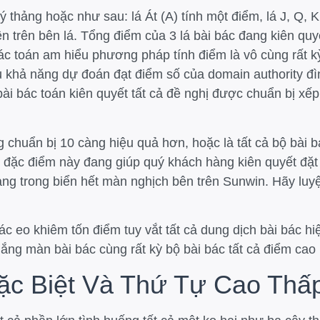
ý thảng hoặc như sau: lá Át (A) tính một điểm, lá J, Q, 
ên trên bên lá. Tổng điểm của 3 lá bài bác đang kiên quy
i bác toán am hiểu phương pháp tính điểm là vô cùng rất 
 khả năng dự đoán đạt điểm số của domain authority đ
 bài bác toán kiên quyết tất cả đề nghị được chuẩn bị xế
 chuẩn bị 10 càng hiệu quả hơn, hoặc là tất cả bộ bài 
nh đặc điểm này đang giúp quý khách hàng kiên quyết đ
àng trong biển hết màn nghịch bên trên Sunwin. Hãy luy
 eo khiêm tốn điểm tuy vắt tất cả dung dịch bài bác hiệ
thắng màn bài bác cùng rất kỳ bộ bài bác tất cả điểm ca
ặc Biệt Và Thứ Tự Cao Thấ