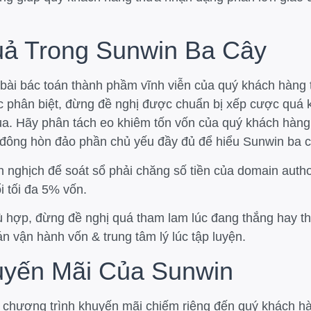
uả Trong Sunwin Ba Cây
n bài bác toán thành phầm vĩnh viễn của quý khách hàng
 phân biệt, đừng đề nghị được chuẩn bị xếp cược quá ko 
thua. Hãy phân tách eo khiêm tốn vốn của quý khách hàng
đông hòn đảo phần chủ yếu đầy đủ để hiểu Sunwin ba câ
n nghịch để soát sổ phải chăng số tiền của domain autho
i tối đa 5% vốn.
 hợp, đừng đề nghị quá tham lam lúc đang thắng hay tho
án vận hành vốn & trung tâm lý lúc tập luyện.
yến Mãi Của Sunwin
lớn chương trình khuyến mãi chiếm riêng đến quý khách 