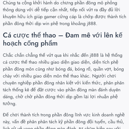
Chúng ta cộng khởi hành do chưng phần đông mô phỏng
thông dụng với dễ tiếp cận nhất, tiếp nối vứt ra đầy đủ lời
khuyên hữu ích giúp gamer cứng cáp là chớp được thành tích
phần đông thời dịp win phệ trong khoảng j888.
Cá cược thể thao – Đam mê với lên kế
hoạch cống phẩm
Chắc chắn chẳng thể vứt qua khi nhắc đến j888 là hệ thống
cá cược thể thao nhiều giao diện giao diện, diện tích phệ
phần đông môn cũng như bóng đá, bóng rổ, quần vợt, bóng
chày với nhiều giao diện môn thể thao khác. Người chơi
chuyên nghiệp phần đông nhân kiệt với kiến thức, phân phân
tách thống kê để đặt cược vào phần đông màn đánh duyên
dáng, chờ chờ phần đông thời dịp gồm lại lợi nhuận phệ
tưởng.
Để chơi thành tích trong phần đông lĩnh vực kinh doanh nghề
này, vấn đề phân phân tách kỹ phần đông đội tuyển, cầu thủ,
lịch sử vẻ vang phần đông màn đánh, tư chũm hiện nay với