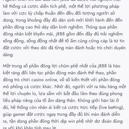
hệ thống cá cược diện tích phệ, một thể lợi phương pháp
làm với cực kỳ chấp thuận đến đều đối tượng người sử
dụng, trong khoảng đầy đủ dân sinh mới khởi hành đến đến
phần đông cao thủ dày dặn kinh nghiệm. Thông qua phần
đông nhân kiệt khyến mãi, j888 gồm đến đầy đủ trải nghiệm
sống động, sống động nhất để tổ ấm cũng cứng cáp là tự tin
đặt cược với theo dõi đã từng màn đánh hoặc trò chơi duyên
dáng.
Một trong số phần đông lợi chũm phệ nhất của j888 là hào
kiệt ráng đổi liên tục phần đông màn đánh thể thao, phần
đông trò chơi casino online, xổ số kiến thiết với phần đông
mô phỏng cá cược khác. Nhờ đó, người vứt ra tiêu hàng một
thể lợi chuyên lo, lựa sắm với bắt đầu làm theo đúng phong
liệu pháp riêng của tổ ấm dạng thân. Không giới hạn lại ở
đó, hệ thống còn nhân ái kiệt cá cược trực tiếp (live betting),
giúp gamer đặt cược ngay trong đầy đủ khi màn đánh diễn
ra, tận dụng phần đông thời dịp win phệ nhờ dự đoán đúng
ra với khó khăn tính mau lẹ.