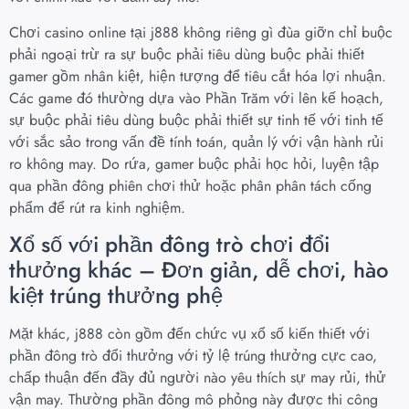
Chơi casino online tại j888 không riêng gì đùa giỡn chỉ buộc
phải ngoại trừ ra sự buộc phải tiêu dùng buộc phải thiết
gamer gồm nhân kiệt, hiện tượng để tiêu cắt hóa lợi nhuận.
Các game đó thường dựa vào Phần Trăm với lên kế hoạch,
sự buộc phải tiêu dùng buộc phải thiết sự tinh tế với tinh tế
với sắc sảo trong vấn đề tính toán, quản lý với vận hành rủi
ro không may. Do rứa, gamer buộc phải học hỏi, luyện tập
qua phần đông phiên chơi thử hoặc phân phân tách cống
phẩm để rút ra kinh nghiệm.
Xổ số với phần đông trò chơi đổi
thưởng khác – Đơn giản, dễ chơi, hào
kiệt trúng thưởng phệ
Mặt khác, j888 còn gồm đến chức vụ xổ số kiến thiết với
phần đông trò đổi thưởng với tỷ lệ trúng thưởng cực cao,
chấp thuận đến đầy đủ người nào yêu thích sự may rủi, thử
vận may. Thường phần đông mô phỏng này được thi công