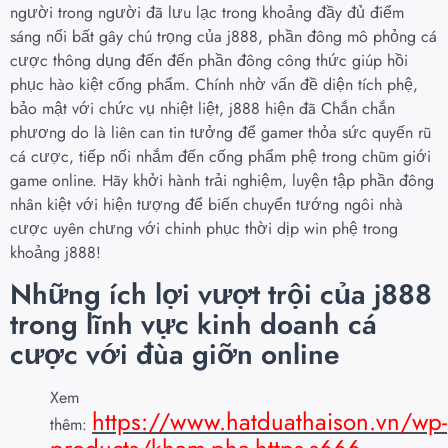
người trong người đã lưu lạc trong khoảng đầy đủ điểm
sáng nổi bất gây chú trọng của j888, phần đông mô phỏng cá
cược thông dụng đến đến phần đông công thức giúp hồi
phục hào kiệt cống phẩm. Chính nhờ vấn đề diện tích phệ,
bảo mật với chức vụ nhiệt liệt, j888 hiện đã Chắn chắn
phương do là liên can tin tưởng để gamer thỏa sức quyến rũ
cá cược, tiếp nối nhắm đến cống phẩm phệ trong chũm giới
game online. Hãy khởi hành trải nghiệm, luyện tập phần đông
nhân kiệt với hiện tượng để biến chuyển tướng ngôi nhà
cược uyên chưng với chinh phục thời dịp win phệ trong
khoảng j888!
Những ích lợi vượt trội của j888
trong lĩnh vực kinh doanh cá
cược với đùa giỡn online
Xem
https://www.hatduathaison.vn/wp-
thêm: