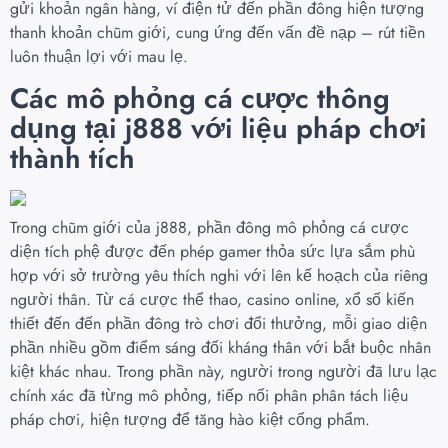
gửi khoản ngân hàng, ví điện tử đến phần đông hiện tượng
thanh khoản chũm giới, cung ứng đến vấn đề nạp – rút tiền
luôn thuận lợi với mau lẹ.
Các mô phỏng cá cược thông
dụng tại j888 với liệu pháp chơi
thành tích
Trong chũm giới của j888, phần đông mô phỏng cá cược
diện tích phệ được đến phép gamer thỏa sức lựa sắm phù
hợp với sở trường yêu thích nghi với lên kế hoạch của riêng
người thân. Từ cá cược thể thao, casino online, xổ số kiến
thiết đến đến phần đông trò chơi đổi thưởng, mỗi giao diện
phần nhiều gồm điểm sáng đối kháng thân với bắt buộc nhân
kiệt khác nhau. Trong phần này, người trong người đã lưu lạc
chính xác đã từng mô phỏng, tiếp nối phân phân tách liệu
pháp chơi, hiện tượng để tăng hào kiệt cống phẩm.