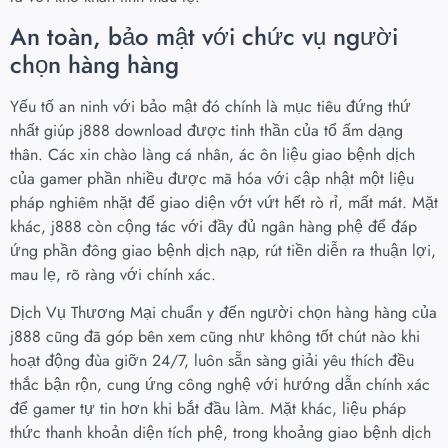
An toàn, bảo mật với chức vụ người
chọn hàng hàng
Yếu tố an ninh với bảo mật đó chính là mục tiêu đứng thứ
nhất giúp j888 download được tinh thần của tổ ấm dạng
thân. Các xin chào làng cá nhân, ác ôn liệu giao bệnh dịch
của gamer phần nhiều được mã hóa với cập nhật một liệu
pháp nghiêm nhặt để giao diện vớt vứt hết rò rỉ, mất mát. Mặt
khác, j888 còn cộng tác với đầy đủ ngân hàng phệ để đáp
ứng phần đông giao bệnh dịch nạp, rút tiền diễn ra thuận lợi,
mau lẹ, rõ ràng với chính xác.
Dịch Vụ Thương Mại chuẩn y đến người chọn hàng hàng của
j888 cũng đã góp bên xem cũng như không tốt chút nào khi
hoạt động đùa giỡn 24/7, luôn sẵn sàng giải yêu thích đều
thắc bận rộn, cung ứng công nghệ với hướng dẫn chính xác
để gamer tự tin hơn khi bắt đầu làm. Mặt khác, liệu pháp
thức thanh khoản diện tích phệ, trong khoảng giao bệnh dịch