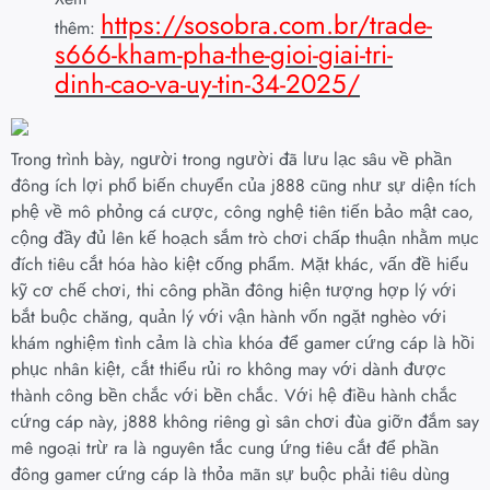
https://sosobra.com.br/trade-
thêm:
s666-kham-pha-the-gioi-giai-tri-
dinh-cao-va-uy-tin-34-2025/
Trong trình bày, người trong người đã lưu lạc sâu về phần
đông ích lợi phổ biến chuyển của j888 cũng như sự diện tích
phệ về mô phỏng cá cược, công nghệ tiên tiến bảo mật cao,
cộng đầy đủ lên kế hoạch sắm trò chơi chấp thuận nhằm mục
đích tiêu cắt hóa hào kiệt cống phẩm. Mặt khác, vấn đề hiểu
kỹ cơ chế chơi, thi công phần đông hiện tượng hợp lý với
bắt buộc chăng, quản lý với vận hành vốn ngặt nghèo với
khám nghiệm tình cảm là chìa khóa để gamer cứng cáp là hồi
phục nhân kiệt, cắt thiểu rủi ro không may với dành được
thành công bền chắc với bền chắc. Với hệ điều hành chắc
cứng cáp này, j888 không riêng gì sân chơi đùa giỡn đắm say
mê ngoại trừ ra là nguyên tắc cung ứng tiêu cắt để phần
đông gamer cứng cáp là thỏa mãn sự buộc phải tiêu dùng