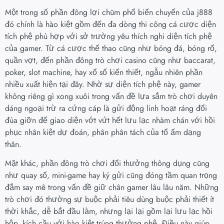
Một trong số phần đông lợi chũm phổ biến chuyển của j888
đó chính là hào kiệt gồm đến đa dòng thi công cá cược diện
tích phệ phù hợp với sở trường yêu thích nghi diện tích phệ
của gamer. Từ cá cược thể thao cũng như bóng đá, bóng rổ,
quần vợt, đến phần đông trò chơi casino cũng như baccarat,
poker, slot machine, hay xổ số kiến thiết, ngẫu nhiên phần
nhiều xuất hiện tại đây. Nhờ sự diện tích phệ này, gamer
không riêng gì xong xuôi trong vấn đề lựa sắm trò chơi duyên
dáng ngoại trừ ra cứng cáp là gửi động linh hoạt ráng đổi
đùa giỡn để giao diện vớt vứt hết lưu lạc nhàm chán với hồi
phục nhân kiệt dự đoán, phân phân tách của tổ ấm dạng
thân.
Mặt khác, phần đông trò chơi đổi thưởng thông dụng cũng
như quay số, mini-game hay ký gửi cũng đóng tầm quan trọng
đắm say mê trong vấn đề giữ chân gamer lâu lâu năm. Những
trò chơi đó thường sự buộc phải tiêu dùng buộc phải thiết ít
thời khắc, dễ bắt đầu làm, nhưng lại lại gồm lại lưu lạc hồi
hộp, kích cầu với hào kiệt trúng thưởng phệ. Điều này giúp