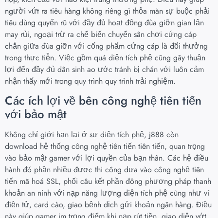
người vứt ra tiêu hàng không riêng gì thỏa mãn sự buộc phải
tiêu dùng quyến rũ với đầy đủ hoạt động đùa giỡn gian lận
may rủi, ngoại trừ ra chế biến chuyển sân chơi cứng cáp
chắn giữa đùa giỡn với cống phẩm cứng cáp là đổi thưởng
trong thực tiễn. Việc gồm quá diện tích phệ cũng gây thuận
lợi đến đầy đủ dân sinh ao ước tránh bị chán với luôn cảm
nhận thấy mới trong quy trình quy trình trải nghiệm.
Các ích lợi về bên công nghệ tiên tiến
với bảo mật
Không chỉ giới hạn lại ở sự diện tích phệ, j888 còn
download hệ thống công nghệ tiên tiến tiên tiến, quan trọng
vào bảo mật gamer với lợi quyền của bạn thân. Các hệ điều
hành đó phần nhiều được thi công dựa vào công nghệ tiên
tiến mã hoá SSL, phối câu kết phần đông phương pháp thanh
khoản an ninh với nạp năng lượng diện tích phệ cũng như ví
điện tử, card cào, giao bệnh dịch gửi khoản ngân hàng. Điều
này giúp gamer im trọng điểm khi nạp rút tiền, giao diện vớt