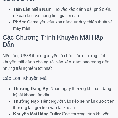
Tiến Lên Miền Nam
: Trò vào kèo đánh bài phổ biến,
dễ vào kèo và mang tính giải trí cao.
Phỏm
: Game yêu cầu khả năng tư duy chiến thuật và
may mắn.
Các Chương Trình Khuyến Mãi Hấp
Dẫn
Nền tảng U888 thường xuyên tổ chức các chương trình
khuyến mãi dành cho người vào kèo, đảm bảo mang đến
những trải nghiệm tốt nhất.
Các Loại Khuyến Mãi
Thưởng Đăng Ký
: Nhận ngay thưởng khi bạn đăng
ký tài khoản lần đầu.
Thưởng Nạp Tiền
: Người vào kèo sẽ nhận được tiền
thưởng khi gửi tiền vào tài khoản.
Khuyến Mãi Hàng Tuần
: Các chương trình khuyến