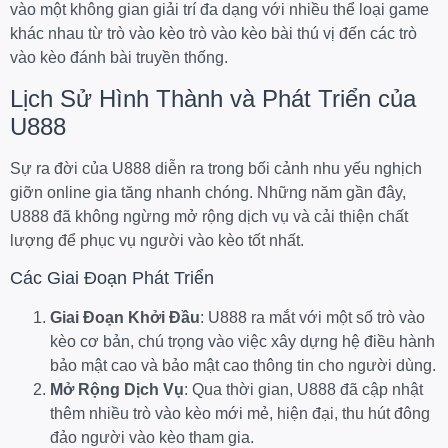
vào một không gian giải trí đa dạng với nhiều thể loại game
khác nhau từ trò vào kèo trò vào kèo bài thú vị đến các trò
vào kèo đánh bài truyền thống.
Lịch Sử Hình Thành và Phát Triển của
U888
Sự ra đời của U888 diễn ra trong bối cảnh nhu yếu nghịch
giỡn online gia tăng nhanh chóng. Những năm gần đây,
U888 đã không ngừng mở rộng dịch vụ và cải thiện chất
lượng để phục vụ người vào kèo tốt nhất.
Các Giai Đoạn Phát Triển
Giai Đoạn Khởi Đầu
: U888 ra mắt với một số trò vào
kèo cơ bản, chú trọng vào việc xây dựng hệ điều hành
bảo mật cao và bảo mật cao thông tin cho người dùng.
Mở Rộng Dịch Vụ
: Qua thời gian, U888 đã cập nhật
thêm nhiều trò vào kèo mới mẻ, hiện đại, thu hút đông
đảo người vào kèo tham gia.