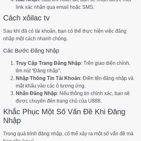
link xác nhận qua email hoặc SMS.
Cách xôilac tv
Sau khi đã có tài khoản, bạn có thể thực hiện việc đăng
nhập một cách nhanh chóng.
Các Bước Đăng Nhập
Truy Cập Trang Đăng Nhập
: Trên giao diện chính,
tìm nút “Đăng nhập”.
Nhập Thông Tin Tài Khoản
: Điền tên đăng nhập và
mật khẩu vào các ô tương ứng.
Nhấn Đăng Nhập
: Nếu thông tin chính xác, bạn sẽ
được chuyển đến trang chủ của U888.
Khắc Phục Một Số Vấn Đề Khi Đăng
Nhập
Trong quá trình đăng nhập, có thể xảy ra một số vấn đề mà