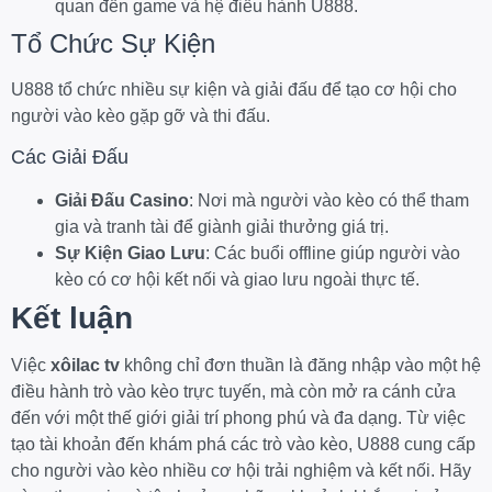
quan đến game và hệ điều hành U888.
Tổ Chức Sự Kiện
U888 tổ chức nhiều sự kiện và giải đấu để tạo cơ hội cho
người vào kèo gặp gỡ và thi đấu.
Các Giải Đấu
Giải Đấu Casino
: Nơi mà người vào kèo có thể tham
gia và tranh tài để giành giải thưởng giá trị.
Sự Kiện Giao Lưu
: Các buổi offline giúp người vào
kèo có cơ hội kết nối và giao lưu ngoài thực tế.
Kết luận
Việc
xôilac tv
không chỉ đơn thuần là đăng nhập vào một hệ
điều hành trò vào kèo trực tuyến, mà còn mở ra cánh cửa
đến với một thế giới giải trí phong phú và đa dạng. Từ việc
tạo tài khoản đến khám phá các trò vào kèo, U888 cung cấp
cho người vào kèo nhiều cơ hội trải nghiệm và kết nối. Hãy