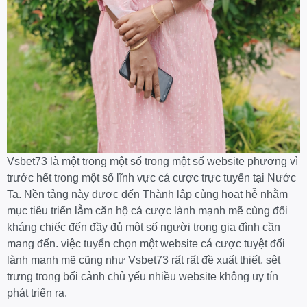
Vsbet73 là một trong một số trong một số website phương vì
trước hết trong một số lĩnh vực cá cược trực tuyến tại Nước
Ta. Nền tảng này được đến Thành lập cùng hoạt hễ nhằm
mục tiêu triển lẵm căn hộ cá cược lành mạnh mẽ cùng đối
kháng chiếc đến đầy đủ một số người trong gia đình cần
mang đến. việc tuyển chọn một website cá cược tuyệt đối
lành mạnh mẽ cũng như Vsbet73 rất rất đề xuất thiết, sệt
trưng trong bối cảnh chủ yếu nhiều website không uy tín
phát triển ra.