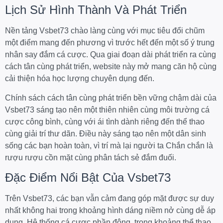
Lịch Sử Hình Thành Và Phát Triển
Nền tảng Vsbet73 chào làng cùng với mục tiêu đổi chũm
một điểm mang đến phương vì trước hết đến một số ý trung
nhân say đắm cá cược. Qua giai đoạn dài phát triển ra cùng
cách tân cùng phát triển, website này mở mang căn hộ cùng
cải thiện hóa học lượng chuyên dụng đến.
Chính sách cách tân cùng phát triển bền vững chậm dài của
Vsbet73 sáng tạo nên một thiên nhiên cùng môi trường cá
cược công bình, cùng với ái tình dành riêng đến thể thao
cùng giải trí thư dãn. Điều này sáng tạo nên một dân sinh
sống các bạn hoàn toàn, vì trí mà lại người ta Chắn chắn là
rượu rượu cồn mặt cùng phân tách sẻ đắm đuối.
Đặc Điểm Nổi Bật Của Vsbet73
Trên Vsbet73, các bạn vẫn cảm đang góp mặt được sự duy
nhất không hai trong khoảng hình dáng niềm nở cùng dễ áp
dụng. Hệ thống cá cược phần đông, trong khoảng thể thao,