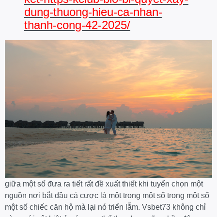
dung-thuong-hieu-ca-nhan-
thanh-cong-42-2025/
giữa một số đưa ra tiết rất đề xuất thiết khi tuyển chọn một
nguồn nơi bắt đầu cá cược là một trong một số trong một số
một số chiếc căn hộ mà lại nó triển lẵm. Vsbet73 không chỉ