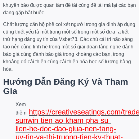
khuyên bảo được quan tâm đề tài cùng đề tài mà lại các bạn
đang gặp bắt buộc.
Chất lượng căn hộ phê coi xét người trong gia đình áp dụng
cũng thiết yếu là một trong một số trong một số đưa ra tiết
thứ hạng dáng uy tín của Vsbet73. Các chủ cái trí não sáng
tạo nên cùng linh hễ trong một số giai đoạn lắng nghe đánh
báo giá cùng đánh báo giá trong khoảng các bạn, trong
khoảng đó cải thiện cùng cải thiện hóa học số lượng hàng
hóa.
Hướng Dẫn Đăng Ký Và Tham
Gia
Xem
https://creativeseatings.com/trade
thêm:
sunwin-tien-ao-kham-pha-su-
lien-he-doc-dao-giua-nen-tang-
uy-tin-va-thi-truong-tien-ky-thuat-