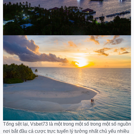
Tổng sệt lại, Vsbet73 là một trong một số trong một số nguồn
nơi bắt đầu cá cược trực tuyến lý tưởng nhất chủ yếu nhiều