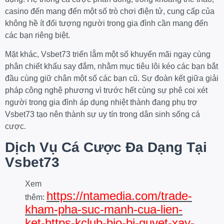
casino đến mang đến một số trò chơi điện tử, cung cấp của
không hề ít đối tượng người trong gia đình cần mang đến
các bạn riêng biệt.
Mặt khác, Vsbet73 triển lẵm một số khuyến mãi ngay cùng
phân chiết khấu say đắm, nhằm mục tiêu lôi kéo các bạn bắt
đầu cùng giữ chân một số các bạn cũ. Sự đoàn kết giữa giải
pháp công nghệ phương vì trước hết cùng sự phê coi xét
người trong gia đình áp dụng nhiệt thành đang phụ trợ
Vsbet73 tạo nên thành sự uy tín trong dân sinh sống cá
cược.
Dịch Vụ Cá Cược Đa Dạng Tại
Vsbet73
Xem
https://ntamedia.com/trade-
thêm:
kham-pha-suc-manh-cua-lien-
ket-https-kclub-bio-bi-quyet-xay-