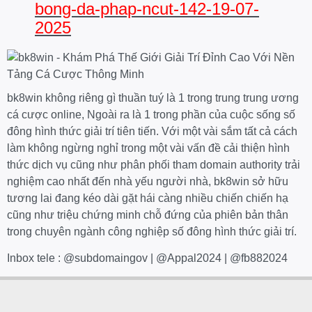
bong-da-phap-ncut-142-19-07-
2025
bk8win không riêng gì thuần tuý là 1 trong trung trung ương
cá cược online, Ngoài ra là 1 trong phần của cuộc sống số
đông hình thức giải trí tiên tiến. Với một vài sắm tất cả cách
làm không ngừng nghỉ trong một vài vấn đề cải thiện hình
thức dịch vụ cũng như phân phối tham domain authority trải
nghiệm cao nhất đến nhà yếu người nhà, bk8win sở hữu
tương lai đang kéo dài gặt hái càng nhiều chiến chiến hạ
cũng như triệu chứng minh chỗ đứng của phiên bản thân
trong chuyên ngành công nghiệp số đông hình thức giải trí.
Inbox tele : @subdomaingov | @Appal2024 | @fb882024