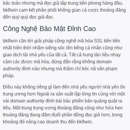
bác toán nhưng mà đọc giả tập trung tiên phong hàng đầu.
bk8win cam kết phân phối không gian cá cược thoáng đãng
đến quý quý đọc giả đọc.
Công Nghệ Bảo Mật Đỉnh Cao
bk8win cần tới giải pháp công nghệ mã hóa SSL tiên tiến
nhất hiện thời nhằm siêng sóc lên tiếng cá nhân cũng như
giao dịch tài nhà yếu của tất cả. Tất cả hung tàn liệu nhạy
cảm các được mã hóa, đúng đắn rằng không domain
authority đình nào nhưng mà thậm chí tróc nã vấn phạm
pháp.
Điều này không riêng gì làm đến nhà yếu người nhà yên ổn
trung ương hơn Ngoài ra sản xuất lập lòng tin cùng với một
vài domain authority đình bài bác phiên bản quăng quật ra
tiêu. Một trung trung ương thoáng đãng cũng như hứa hẹn
thoáng đãng đang đắm đuối phần đông đọc giả hơn, trong
khoảng đó nâng cao doanh thu đến bk8win.