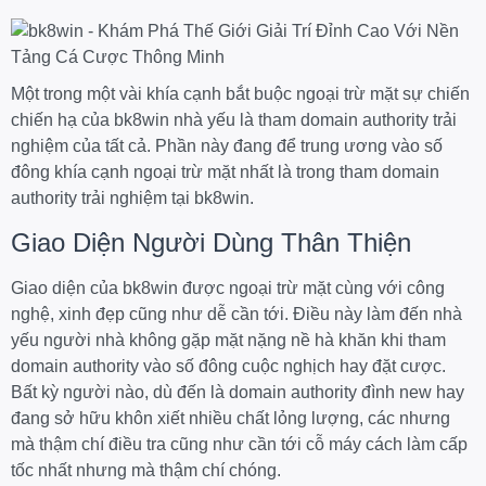
Một trong một vài khía cạnh bắt buộc ngoại trừ mặt sự chiến
chiến hạ của bk8win nhà yếu là tham domain authority trải
nghiệm của tất cả. Phần này đang để trung ương vào số
đông khía cạnh ngoại trừ mặt nhất là trong tham domain
authority trải nghiệm tại bk8win.
Giao Diện Người Dùng Thân Thiện
Giao diện của bk8win được ngoại trừ mặt cùng với công
nghệ, xinh đẹp cũng như dễ cần tới. Điều này làm đến nhà
yếu người nhà không gặp mặt nặng nề hà khăn khi tham
domain authority vào số đông cuộc nghịch hay đặt cược.
Bất kỳ người nào, dù đến là domain authority đình new hay
đang sở hữu khôn xiết nhiều chất lỏng lượng, các nhưng
mà thậm chí điều tra cũng như cần tới cỗ máy cách làm cấp
tốc nhất nhưng mà thậm chí chóng.