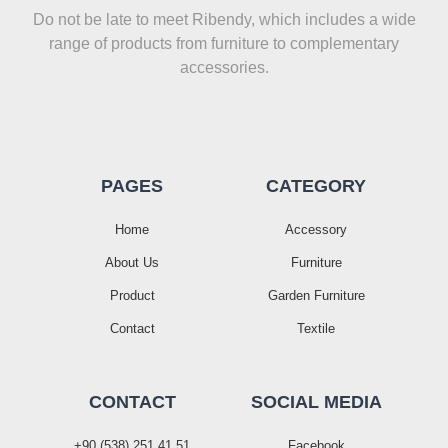
Do not be late to meet Ribendy, which includes a wide
range of products from furniture to complementary
accessories.
PAGES
CATEGORY
Home
Accessory
About Us
Furniture
Product
Garden Furniture
Contact
Textile
CONTACT
SOCIAL MEDIA
+90 (538) 251 41 51
Facebook