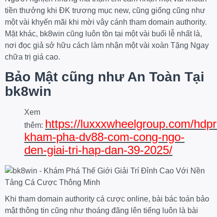
tiền thưởng khi ĐK trương mục new, cũng giống cũng như
một vài khyến mãi khi mời vây cánh tham domain authority.
Mặt khác, bk8win cũng luôn tồn tại một vài buổi lễ nhất là,
nơi đọc giả sở hữu cách làm nhận một vài xoàn Tặng Ngay
chữa trị giá cao.
Bảo Mật cũng như An Toàn Tại
bk8win
Xem
https://luxxxwheelgroup.com/hdpr
thêm:
kham-pha-dv88-com-cong-ngo-
den-giai-tri-hap-dan-39-2025/
Khi tham domain authority cá cược online, bài bác toán bảo
mật thông tin cũng như thoáng đãng lên tiếng luôn là bài