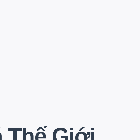
 Thế Giới