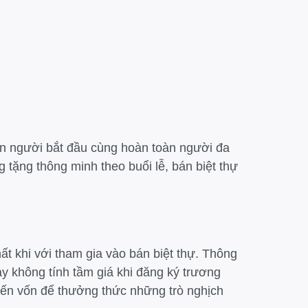
àn người bắt đầu cùng hoàn toàn người đa
tặng thông minh theo buổi lễ, bán biệt thự
 khi với tham gia vào bán biệt thự. Thông
y không tính tầm giá khi đăng ký trương
iến vốn để thưởng thức những trò nghịch