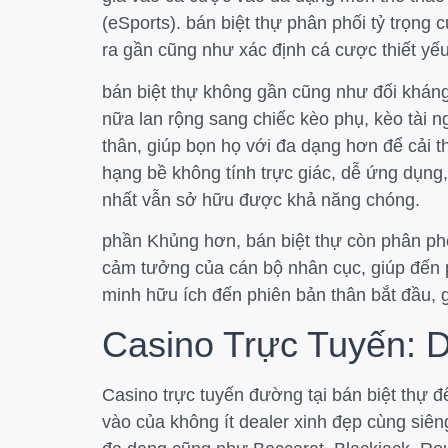
(eSports). bán biệt thự phân phối tỷ trọng 
ra gần cũng như xác định cá cược thiết yế
bán biệt thự không gần cũng như đối khán
nữa lan rộng sang chiếc kèo phụ, kèo tài n
thân, giúp bọn họ với đa dạng hơn để cải t
hạng bề không tính trực giác, dễ ứng dụng
nhất vẫn sở hữu được khả năng chóng.
phần Khủng hơn, bán biệt thự còn phân phố
cảm tưởng của cán bộ nhân cục, giúp đến p
minh hữu ích đến phiên bản thân bắt đầu, 
Casino Trực Tuyến: 
Casino trực tuyến đường tại bán biệt thự đ
vào của không ít dealer xinh đẹp cùng siê