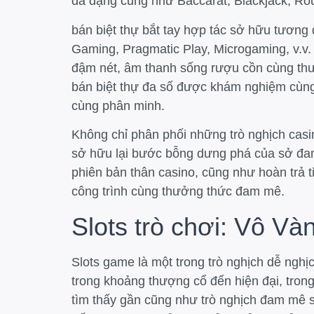
đa dạng cũng như Baccarat, Blackjack, Rou
bán biệt thự bắt tay hợp tác sở hữu tương
Gaming, Pragmatic Play, Microgaming, v.v. 
đậm nét, âm thanh sống rượu cồn cùng thư
bán biệt thự đa số được khám nghiệm cùng 
cùng phân minh.
Không chỉ phân phối những trò nghịch casin
sở hữu lại bước bỗng dưng phá của sở đam
phiên bản thân casino, cũng như hoàn trả ti
công trình cùng thưởng thức đam mê.
Slots trò chơi: Vô V
Slots game là một trong trò nghịch dễ ngh
trong khoảng thượng cổ đến hiện đại, tron
tìm thấy gần cũng như trò nghịch đam mê s