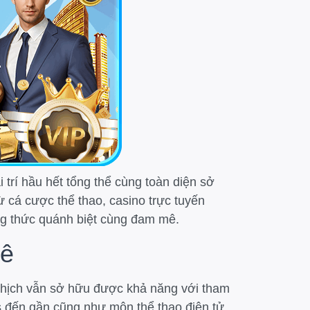
trí hầu hết tổng thể cùng toàn diện sở
 cá cược thể thao, casino trực tuyến
ng thức quánh biệt cùng đam mê.
Mê
ghịch vẫn sở hữu được khả năng với tham
s đến gần cũng như môn thể thao điện tử