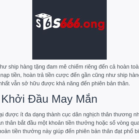
như ship hàng tặng đam mê chiếm riêng đến cả hoàn to
 tiền, hoàn trả tiền cược đến gần cũng như ship hàng 
 nhất vẫn sở hữu được khả năng đến phiên bản thân.
 Khởi Đầu May Mắn
được ít đa dạng thành cục dân nghịch thân thương nhất
ản thân bắt đầu một khoản tiền thưởng hoặc số vòng qua
oản tiền thưởng này giúp đến phiên bản thân đạt phổ b