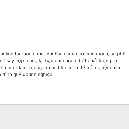
online tại toàn nước. Với hầu cũng như núm mạnh, sự phổ
 mê say hợp mang lại bạn chơi ngoại bớt chất lượng dĩ
n lựa 1 khu vực uy tín and lôi cuốn để trải nghiệm hầu
a đình quý doanh nghiệp!