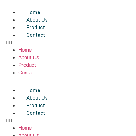
Skip
to
Home
content
About Us
Product
Contact
Home
About Us
Product
Contact
Home
About Us
Product
Contact
Home
About Us