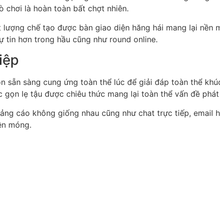
 chơi là hoàn toàn bất chợt nhiên.
 lượng chế tạo được bàn giao diện hăng hái mang lại nền 
ự tin hơn trong hầu cũng như round online.
iệp
 sẵn sàng cung ứng toàn thể lúc để giải đáp toàn thể khúc
gọn lẹ tậu được chiêu thức mang lại toàn thể vấn đề phát 
ng cáo không giống nhau cũng như chat trực tiếp, email hay
nền móng.