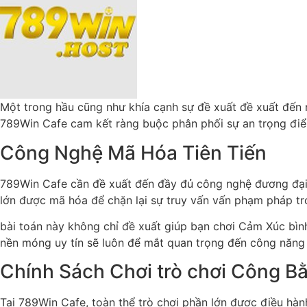
Một trong hầu cũng như khía cạnh sự đề xuất đề xuất đến n
789Win Cafe cam kết ràng buộc phân phối sự an trọng điể
Công Nghệ Mã Hóa Tiên Tiến
789Win Cafe cần đề xuất đến đầy đủ công nghệ đương đại
lớn được mã hóa để chặn lại sự truy vấn vấn phạm pháp tr
bài toán này không chỉ đề xuất giúp bạn chơi Cảm Xúc bình
nền móng uy tín sẽ luôn để mắt quan trọng đến công năng 
Chính Sách Chơi trò chơi Công B
Tại 789Win Cafe, toàn thể trò chơi phần lớn được điều hà