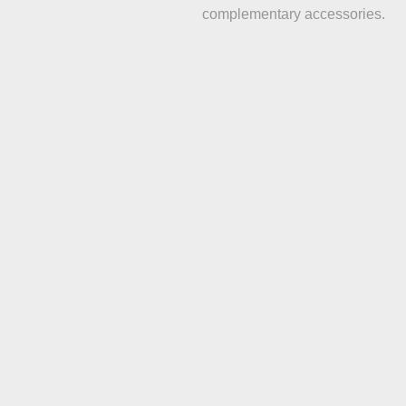
complementary accessories.