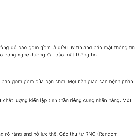
đường đó bao gồm gồm là điều uy tín and bảo mật thông tin.
o công nghệ đương đại bảo mật thông tin.
i bao gồm gồm của bạn chơi. Mọi bàn giao căn bệnh phần
t chất lượng kiến lập tinh thần riêng cùng nhãn hàng. Một
nd rõ ràng and nỗ lực thể. Các thứ tự RNG (Random