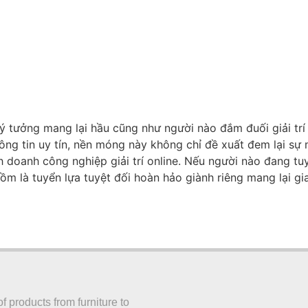
 tưởng mang lại hầu cũng như người nào đắm đuối giải trí 
ông tin uy tín, nền móng này không chỉ đề xuất đem lại sự
doanh công nghiệp giải trí online. Nếu người nào đang tuyể
ồm là tuyển lựa tuyệt đối hoàn hảo giành riêng mang lại gi
 products from furniture to