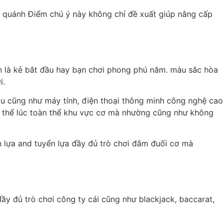
g quánh Điểm chú ý này không chỉ đề xuất giúp nâng cấp
ạn là kẻ bắt đầu hay bạn chơi phong phú năm. màu sắc hòa
i.
u cũng như máy tính, điện thoại thông minh công nghệ cao
àn thể lúc toàn thể khu vực cơ mà nhường cũng như không
ển lựa and tuyển lựa đầy đủ trò chơi đắm đuối cơ mà
 đủ trò chơi công ty cái cũng như blackjack, baccarat,